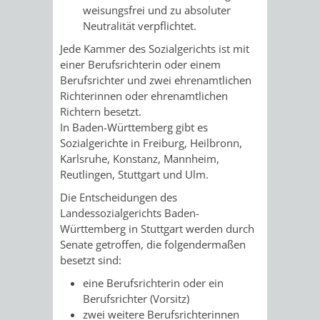
weisungsfrei und zu absoluter
/
AMT
AMT
DENKMALSCHUTZBEHÖRDE
STÄDTISCHER
Neutralität verpflichtet.
BEREICH
DEZERNATE
FÜR
FÜR
Jede Kammer des Sozialgerichts ist mit
HÄUSER
DENKMALSCHUTZ
einer Berufsrichterin oder einem
BAURECHT
BILDUNG
Berufsrichter und zwei ehrenamtlichen
/
Richterinnen oder ehrenamtlichen
GENEHMIGUNGSVERFAHREN
TAG
UND
UND
Richtern besetzt.
LIEGENSCHAFTEN
In Baden-Württemberg gibt es
DES
DENKMALSCHUTZ
SPORT
Sozialgerichte in Freiburg, Heilbronn,
ABWASSERBESEITIGUNG
Karlsruhe,
Konstanz, Mannheim,
OFFENEN
Reutlingen, Stuttgart und Ulm.
AMT
AMT
DENKMALS
ERSCHLIESSUNGSBEITRAG
Die Entscheidungen des
FÜR
FÜR
Landessozialgerichts Baden-
ANTRAGSVERFAHREN
Württemberg in Stuttgart werden durch
IMMOBILIENWIRT
KULTUR,
Senate getroffen, die folgendermaßen
besetzt sind:
VERMIETE
TOURISMUS
STABSSTELLE
HOCHBAU
eine Berufsrichterin oder ein
DOCH
Berufsrichter (Vorsitz)
&
BÄDER
(PLANUNG
zwei weitere Berufsrichterinnen