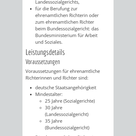
VERMESSUNG,
ORDNUNGSA
Landessozialgerichts,
für die Berufung zur
BODENORDNUNG
ehrenamtlichen Richterin oder
AUSLÄNDERA
BÜRGERB
zum ehrenamtlichen Richter
UND
beim Bundessozialgericht: das
GEWERBE-
ÖFFENTLI
Bundesministerium für Arbeit
GEOINFORMATIO
und Soziales.
UND
SICHERHEI
Leistungsdetails
GESUNDHEIT
ORDNUNG
Voraussetzungen
Voraussetzungen für ehrenamtliche
UND
Richterinnen und Richter sind:
VERKEHR
deutsche Staatsangehörigkeit
Mindestalter:
VERKEHRS
BUSSGEL
25 Jahre (Sozialgerichte)
30 Jahre
(Landessozialgericht)
GEMEINDE
AKTUELL
35 Jahre
(Bundessozialgericht)
VERKEHR