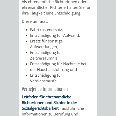
Als ehrenamtliche Richterinnen oder
VERMIETUNG
/
ehrenamtlicher Richter erhalten Sie für
JÜDISCHE
Ihre Tätigkeit eine Entschädigung.
VON
FAMILIENFORSCHUNG
SPUREN
Diese umfasst:
RÄUMEN
Fahrtkostenersatz,
IN
Entschädigung für Aufwand,
Ersatz für sonstige
WEINHEIM
Aufwendungen,
Entschädigung für
KRIEGERDENKMAL
Zeitversäumnis,
Entschädigung für Nachteile bei
NOTRUFNUMMERN
PARTEIEN
der Haushaltsführung und
Entschädigung für
UND
Verdienstausfall.
SOZIALE
Vertiefende Informationen
NOTDIENSTE
EINRICHTUNGEN
Leitfaden für ehrenamtliche
Richterinnen und Richter in der
SPIELPLÄTZE
SPORTSTÄTTEN
Sozialgerichtsbarkeit
- ausführliche
Informationen zu Berufung und