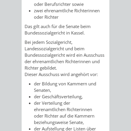
AN
oder Berufsrichter sowie
WIRTSCHAFT
UND
zwei ehrenamtliche Richterinnen
DEINE
oder Richter
BAU)
KULTURBÜR
MUSEUM
Das gilt auch für die Senate beim
STADT
Bundessozialgericht in Kassel.
GEBÄUDEBETRIEB
LIEGENSCHAFT
STADTTOURI
WIRTSCHA
Bei jedem Sozialgericht,
WIEDERVERMIETUNGSPRÄMIE
UND
Landessozialgericht und beim
IMMOBILIENMAN
Bundessozialgericht wird ein Ausschuss
STADTMAR
der ehrenamtlichen Richterinnen und
Richter gebildet.
Dieser Ausschuss wird angehört vor:
AMT
AMT
der Bildung von Kammern und
FÜR
FÜR
Senaten
,
der Geschäftsverteilung,
SOZIALE
STADTENTWI
der Verteilung der
ehrenamtlichen Richterinnen
ANGELEGENHEITE
oder Richter auf die Kammern
AMT
beziehungsweise Senate,
der Aufstellung der Listen über
INTEGRATIONSBE
FÜR