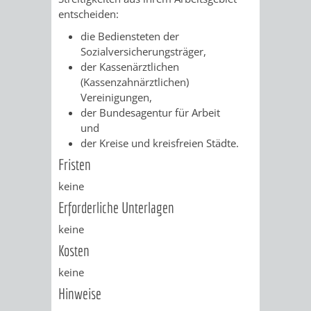
Z
ONLINE-
STADTHALLE
ROLF-
entscheiden:
die Bediensteten der
KATALOG
ENGELBRECHT-
Sozialversicherungsträger,
der Kassenärztl
ichen
HAUS
VERANSTALTUNGEN
AUSBILDUNG
(Kassenzahnärztlichen)
Vereinigungen,
&
BÜRGERSAAL
der Bundesagentur für Arbeit
und
PRAKTIKA
IM
der Kreise und kreisfreien Städte.
Fristen
ALTEN
LEIHVERKEHR
SERVICE
keine
RATHAUS
DER
FÜR
Erforderliche Unterlagen
keine
BIBLIOTHEK
LEHRER/INNEN
STADTARCHIV
Kosten
&
BENUTZUNG
BESTANDSÜBERSICHT
keine
ERZIEHER/INNEN
Hinweise
MELDEKARTEI
VERÖFFENTLICHUNGEN