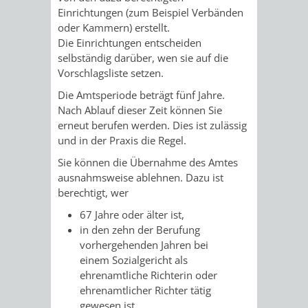
Einrichtungen
(zum Beispiel Verbänden
/ JAV
oder Kammern)
erstellt.
Die Einrichtungen entscheiden
SCHWERBEHINDERTENVERTR
ZENSUS
selbständig darüber, wen sie auf die
Vorschlagsliste setzen.
2022
Die Amtsperiode beträgt fünf Jahre.
Nach Ablauf dieser Zeit können Sie
STADTWEGWEISER
VERKEHR
erneut berufen werden. Dies ist zulässig
und in der Praxis die Regel.
Sie können die Übernahme des Amtes
ausnahmsweise ablehnen.
Dazu ist
berechtigt, wer
ÄMTER
EINRICHTUNGEN
VERKEHRSINFORMATIONEN
BAHNVERKEHR
67 Jahre oder älter ist
,
&
IN
in den zehn der Berufung
BUSVERKEHR
RUFTAXI
vorhergehenden Jahren bei
BEHÖRDEN
DER
einem
Sozialgericht
als
CARSHARING
PARK
ehrenamtliche R
ichterin oder
STADT
ehrenamtlicher Richter tätig
&
gewesen ist,