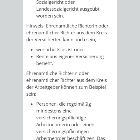
Sozialgericht oder
Landessozialgericht ausgeübt
PRESSE-
RECHNUNGS
worden sein.
Hinweis:
Ehrenamtliche Richterin oder
UND
REFERAT
ehrenamtlicher Richter aus dem Kreis
der Versicherten kann auch sein,
ÖFFENTLICHKEITS
DES
wer arbeitslos ist oder
ERSTEN
Rente aus eigener Versicherung
bezieht.
BÜRGERMEIS
Ehrenamtliche Richterin oder
ehrenamtlicher Richter aus dem Kreis
REFERAT
STABSSTELL
der Arbeitgeber können zum Beispiel
sein
:
DES
RECHT
Personen, die regelmäßig
mindestens eine
OBERBÜRGERMEI
STADTBIBLIO
versicherungspflichtige
Arbeitnehmerin oder einen
STADTKÄMMEREI
STANDESAM
versicherungspflichtigen
Arbeitnehmer beschäftigen. Das