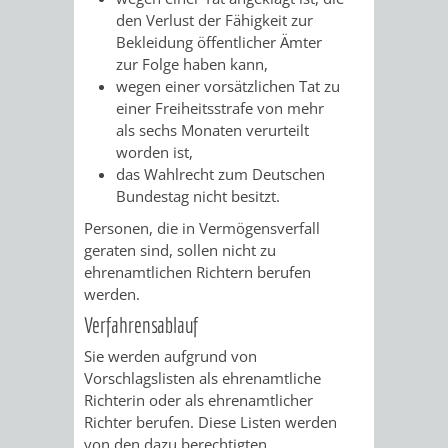
SULZBACH
den Verlust der Fähigkeit zur
Bekleidung öffentlicher Ämter
AMTLICHE
AUSSCHREIBUNGE
zur Folge haben kann,
wegen einer vorsätzlichen Tat zu
BEKANNTMACHUNGEN
INFORMATIONSPF
einer Freiheitsstrafe von mehr
als sechs Monaten verurteilt
WAHLEN
STÄDTISCHE
worden ist,
d
as Wahlrecht zu
m Deutschen
/
FINANZEN
Bundestag nicht besitzt.
Personen, die in Vermögensverfall
ABSTIMMUNGEN
/
geraten sind, sollen nicht zu
ehrenamtlichen Richtern berufen
HAUSHALT
werden.
Verfahrensablauf
KOMMUNALE
RECHNUNGSS
Sie werden aufgrund von
STEUERN
Vorschlagslisten als ehrenamtliche
Richterin oder als ehrenamtlicher
Richter berufen. Diese Listen werden
STADTRECHT
PERSONALRAT
von den dazu berechtigten