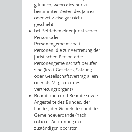
gilt auch, wenn dies nur zu
FINANZEN
STEUERABTEIL
HEIRATEN
bestimmten Zeiten des Jahres
oder zeitweise gar nicht
UND
IN
GRUNDSTEUER
geschieht.
bei Betrieben einer juristischen
HAUSHALT
WEINHEIM
STADTKASSE
Person oder
Personengemeinschaft:
INFORMATIO
WEINHEIME
BETEILIGUNGSMA
Personen, die zur Vertretung der
juristischen Person oder
DES
KIRCHEN
Personengemeinschaft berufen
sind (kraft Gesetzes, Satzung
STANDESAM
FOTOMOTIV
oder Gesellschaftsvertrag allein
oder als Mitglieder des
-
Vertretungsorga
ns)
Beamtinnen und Beamte sowie
WEINHEIM
Angestellte des Bundes, der
Länder, der Gemeinden und der
ALS
Gemeindeverbände (nach
näherer Anordnung der
GASTGEBER
zuständigen obersten