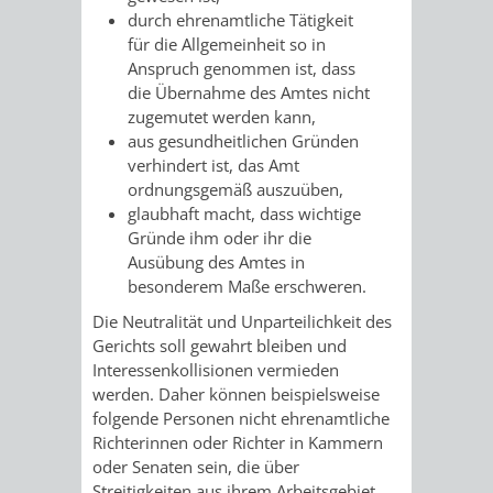
durch ehrenamtliche Tätigkeit
FRIEDHÖFE
KIRCHEN
RIDE
für die Allgemeinheit so in
Anspruch genommen ist, dass
BESTATTUNGSMÖGLICHKEITEN
HAUPTFRIEDHOF
KULTUREINRICHTUNGEN
PARKEN
RADFAHREN
die Übernahme des Amtes nicht
zugemutet werden kann,
WEINHEIM
THEATER
MUSEUM
APP
VRNNEXTBIKE
aus gesundheitlichen Gründen
verhindert ist, das Amt
FRIEDHÖFE
FRIEDHOF
VERANSTALTUNGEN
KINDER
EASYPARKEN
ordn
ungsgemäß auszuüben,
VERKEHRSPLANU
glaubhaft macht, dass wichtige
HOHENSACHSEN
LÜTZELSACHSEN
IM
Gründe ihm oder ihr die
STADTPLAN /
Ausübung des Amtes in
GEOPORTAL
FRIEDHOF
FRIEDHOF
MUSEUM
besonderem Maße erschweren.
Die Neutralität und Unparteilichkeit des
OBERFLOCKENBACH
RIPPENWEIER-
STADTBIBLIOTHEK
KINO
Gerichts soll gewahrt bleiben und
Interessenkollisionen vermieden
HEILIGKREUZ
werden. Daher können beispielsweise
A
AUSLEIHE
VERANSTALTER
f
olgende Personen nicht ehrenamtliche
FRIEDHOF
Richterinnen oder Richter in Kammern
BIS
MEDIENANGEBOTE
VERANSTALTUNGSRÄUME
oder Senaten
sein, die über
SULZBACH
Streitigkeiten aus ihrem Arbeitsgebiet