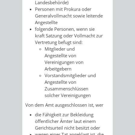
Landesbehörde)
UMWELT-
VERWALTUNG
Personen mit Prokura oder
Generalvollmacht sowie leitende
UND
HOHENSACH
Angestellte
folgende Personen, wenn sie
KLIMASCHUTZ
kraft Satzung oder Vollmacht zur
VERWALTUNG
Vertretung befugt
sind:
Mitglieder und
KLIMASCHUTZ
LÜTZELSACH
Angestellte von
Vereinigungen von
UND
VERWALTUNG
Arbeitgebern
Vorstandsmitglieder und
ENERGIEMANAGE
OBERFLOCKE
Angestellte von
Zusammenschlüssen
VERWALTUNGSSTE
VERWALTUNG
solcher Vereinigungen
Von dem Amt ausgeschlossen ist, wer
RIPPENWEIER
RITSCHWEIE
die Fähigkeit zur Bekleidung
öffentlicher Ämter laut einem
VERWALTUNGSSTE
Gerichtsurteil
n
icht besitzt oder
wegen einer Tat angeklagt ist, die