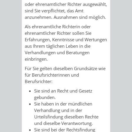
STADTENTWICKLUNG
HILFE
oder ehrenamtlicher Richter ausgewählt,
TAGESORDNUNG
BERATUNGSERGEBNI
sind Sie verpflichtet, das Amt
BERATUNGSERGEBNISSE
anzunehmen. Ausnahmen sind möglich.
MENSCHEN
MENSCHEN
/
Als ehrenamtliche Richterin oder
MIT
MIT
SITZUNGSUNTERLAGEN
ehrenamtlicher Richter sollen Sie
Erfahrungen, Kenntnisse und Wertungen
BEHINDERUNG
DEMENZ
aus Ihrem täglichen Leben in die
UMLEGUNGSAUSSCHUSS
BERATENDE
Verhandlungen und Beratungen
einbringen.
MIGRANTEN
BAUHERREN
AUSSCHÜSSE
Für Sie gelten dieselben Grundsätze wie
/
BAUHERRENBERATUNG
GRUNDSTÜCKSWERTERMITTLUNG
BERATUNGSERGEBNISS
für Berufsrichterinnen und
Berufsrichter:
FLÜCHTLINGE
RATHAUS
DENKMALSCHUTZ
VERKAUF
Sie sind an Recht und Gesetz
gebunden.
STÄDTISCHER
AUFGABEN
STEUERVORTEILE
Sie haben in der mündlichen
Verhandlung und in der
BAUPLÄTZE
DER
Urteilsfindung dieselben Rechte
SATZUNGEN
und dieselbe Verantwortung.
BÜRGERMEISTER
ÄMTER
UNTEREN
VERKAUF
Sie sind bei der Rechtsfindung
IM