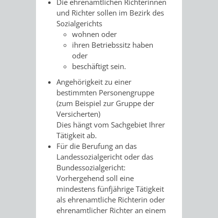
Die ehrenamtlichen Richterinnen
RENTENABTE
UNTERBRI
und Richter sollen im Bezirk des
Sozialgerichts
VON
wohnen oder
ihren Betriebssitz haben
OBDACHL
oder
beschäftigt sein.
UND
Angehörigkeit zu einer
bestimmten Personengruppe
FLÜCHTLI
(zum Beispiel zur Gruppe der
Versicherten)
EIGENBETRIEB
FEUERWEHR
Dies hängt vom Sachgebiet Ihrer
Tätigkeit ab.
STADTENTWÄSSE
Für die Berufung an das
PERSONAL-
Landessozialgericht oder das
Bundessozialgericht:
UND
Vorhergehend soll eine
mindestens fünfjährige Tätigkeit
ORGANISAT
als ehrenamtliche Richterin oder
ehrenamtlicher Richter an einem
STADTARCHI