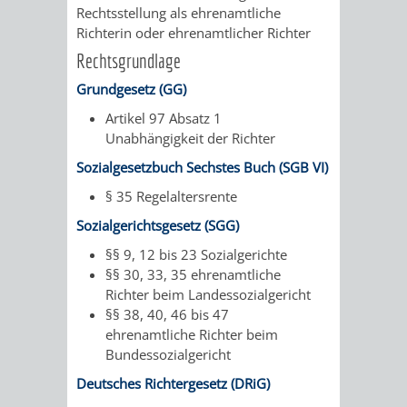
&
Rechtsstellung als ehrenamtliche
Richterin oder ehrenamtlicher Richter
BÄDER
Rechtsgrundlage
Grundgesetz (GG)
VERANSTALTUNGSRÄUME
Artikel 97 Absatz 1
STADTHALLE
ROLF-
Unabhängigkeit der Richter
Sozialgesetzbuch Sechstes Buch (SGB VI)
ENGELBRECHT-
§ 35 Regelaltersrente
HAUS
Sozialgerichtsgesetz (SGG)
§§ 9, 12 bis 23 Sozialgerichte
BÜRGERSAAL
§§ 30, 33, 35 ehrenamtliche
Richter beim Landessozialgericht
IM
§§ 38, 40, 46 bis 47
ehrenamtliche Richter beim
ALTEN
Bundessozialgericht
RATHAUS
Deutsches Richtergesetz (DRiG)