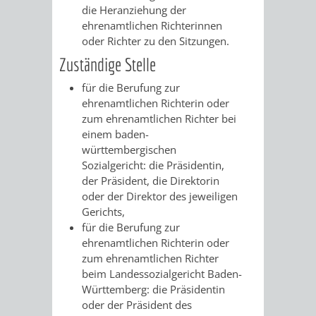
die Heranziehung der
ehrenamtlic
hen Richterinnen
VERKEHRSA
oder Richter zu den Sitzungen.
UND
Zuständige Stelle
für die Berufung zur
GRÜNFLÄCH
ehrenamtlichen Richterin oder
zum ehrenamtlichen Richter bei
INFRASTRU
STRASSEN- 
einem baden-
württembergischen
ND L
Sozialgericht: die Präsidentin,
der Präsident, die Direktorin
ANDSCHAF
oder der Direktor des jeweiligen
Gerichts,
FRIEDHÖFE
BAUBETRI
für die Berufung zur
ehrenamtlichen Richterin oder
AMT
BÜRGER-
zum ehrenamtlichen Richter
beim Landessozialgericht Baden-
FÜR
UND
Württemberg: die Präsidentin
oder der Präsident des