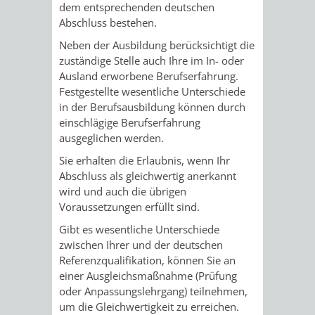
dem entsprechenden deutschen
Abschluss bestehen.
PRESSE-
RECHNUNGS
Neben der Ausbildung berücksichtigt die
UND
zuständige Stelle auch Ihre im In- oder
REFERAT
Ausland erworbene Berufserfahrung.
ÖFFENTLICHKEITS
Festgestellte wesentliche Unterschiede
DES
in der Berufsausbildung können durch
einschlägige Berufserfahrung
ERSTEN
ausgeglichen werden.
BÜRGERMEIS
Sie erhalten die Erlaubnis, wenn Ihr
Abschluss als gleichwertig anerkannt
wird und auch die übrigen
REFERAT
STABSSTELL
Voraussetzungen erfüllt sind.
DES
RECHT
Gibt es wesentliche Unterschiede
zwischen Ihrer und der deutschen
OBERBÜRGERMEI
STADTBIBLIO
Referenzqualifikation, können Sie an
einer Ausgleichsmaßnahme (Prüfung
oder Anpassungslehrgang) teilnehmen,
STADTKÄMMEREI
STANDESAM
um die Gleichwertigkeit zu erreichen.