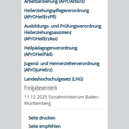
Arbeitserziehung (APrOArbErz)
&
Heilerziehungspflegeverordnung
BÄDER
(
APrOHeilErzPfl
)
Ausbildungs- und Prüfungsverordnung
VERANSTALTUNGSRÄUME
Heilerziehungsassistenz
(APrOHeilErzAss)
STADTHALLE
ROLF-
Heilpädagogenverordnung
(APrOHeilPäd)
ENGELBRECHT-
Jugend- und Heimerzieherverordnung
HAUS
(APrOJuHeErz)
Landeshochschulgesetz (LHG)
BÜRGERSAAL
Freigabevermerk
IM
11.12.2025 Sozialministerium Baden-
Württemberg
ALTEN
Seite drucken
RATHAUS
Seite empfehlen