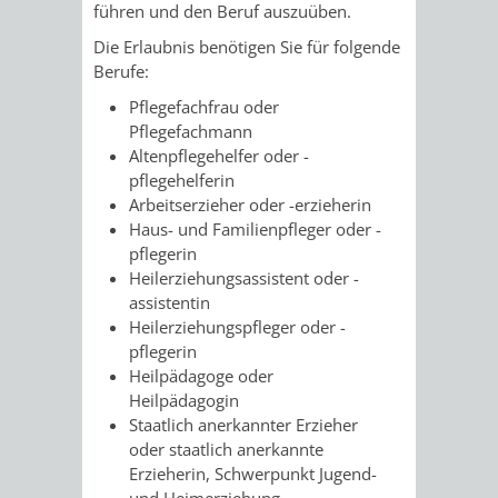
führen und den Beruf auszuüben.
/
AMT
AMT
DENKMALSCHUTZBEHÖRDE
STÄDTISCHER
BEREICH
Die Erlaubnis benötigen Sie für folgende
DEZERNATE
Berufe:
FÜR
FÜR
HÄUSER
DENKMALSCHUTZ
Pflegefachfrau oder
BAURECHT
BILDUNG
Pflegefachmann
/
GENEHMIGUNGSVERFAHREN
TAG
Altenpflegehelfer oder -
UND
UND
pflegehelferin
LIEGENSCHAFTEN
DES
Arbeitserzieher oder -erzieherin
DENKMALSCHUTZ
SPORT
Haus- und Familienpfleger oder -
ABWASSERBESEITIGUNG
OFFENEN
pflegerin
AMT
AMT
Heilerziehungsassistent oder -
DENKMALS
ERSCHLIESSUNGSBEITRAG
assistentin
FÜR
FÜR
Heilerziehungspfleger oder -
pflegerin
ANTRAGSVERFAHREN
IMMOBILIENWIRT
KULTUR,
Heilpädagoge oder
Heilpädagogin
VERMIETE
TOURISMUS
Staatlich anerkannter Erzieher
STABSSTELLE
HOCHBAU
oder staatlich anerkannte
DOCH
&
Erzieherin, Schwerpunkt Jugend-
BÄDER
(PLANUNG
und Heimerziehung