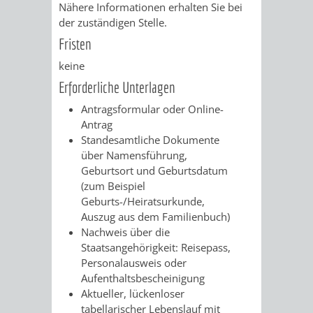
Nähere Informationen erhalten Sie bei
FINANZEN
STEUERABTEIL
HEIRATEN
der zuständigen Stelle.
Fristen
UND
IN
GRUNDSTEUER
keine
HAUSHALT
WEINHEIM
STADTKASSE
Erforderliche Unterlagen
Antragsformular oder Online-
INFORMATIO
WEINHEIME
BETEILIGUNGSMA
Antrag
Standesamtliche Dokumente
DES
KIRCHEN
über Namensführung,
Geburtsort und Geburtsdatum
STANDESAM
FOTOMOTIV
(zum Beispiel
Geburts-/Heiratsurkunde,
-
Auszug aus dem Familienbuch)
Nachweis über die
WEINHEIM
Staatsangehörigkeit: Reisepass,
Personalausweis oder
ALS
Aufenthaltsbescheinigung
Aktueller, lückenloser
GASTGEBER
tabellarischer Lebenslauf mit