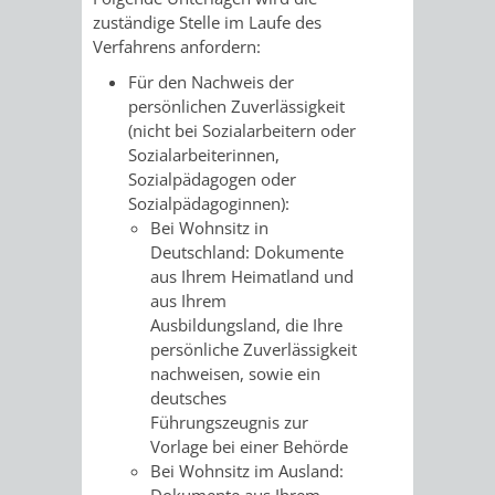
zuständige Stelle im Laufe des
/ JAV
Verfahrens anfordern:
SCHWERBEHINDERTENVERTR
ZENSUS
Für den Nachweis der
persönlichen Zuverlässigkeit
2022
(nicht bei Sozialarbeitern oder
Sozialarbeiterinnen,
STADTWEGWEISER
VERKEHR
Sozialpädagogen oder
Sozialpädagoginnen):
Bei Wohnsitz in
Deutschland: Dokumente
aus Ihrem Heimatland und
aus Ihrem
ÄMTER
EINRICHTUNGEN
VERKEHRSINFORMATIONEN
BAHNVERKEHR
Ausbildungsland, die Ihre
persönliche Zuverlässigkeit
&
IN
BUSVERKEHR
RUFTAXI
nachweisen, sowie ein
deutsches
BEHÖRDEN
DER
Führungszeugnis zur
CARSHARING
PARK
Vorlage bei einer Behörde
STADT
Bei Wohnsitz im Ausland:
&
Dokumente aus Ihrem