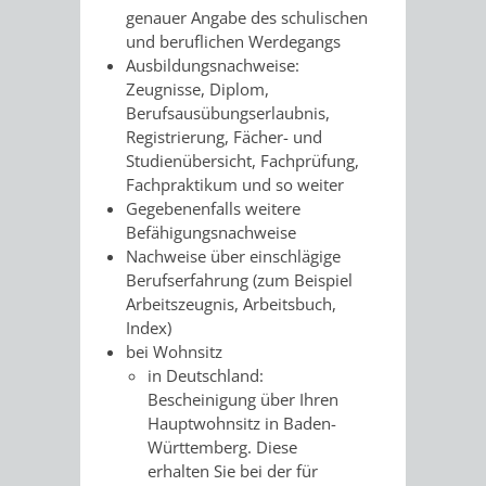
genauer Angabe des schulischen
UMWELT-
VERWALTUNG
und beruflichen Werdegangs
Ausbildungsnachweise:
UND
HOHENSACH
Zeugnisse, Diplom,
Berufsausübungserlaubnis,
KLIMASCHUTZ
VERWALTUNG
Registrierung, Fächer- und
Studienübersicht, Fachprüfung,
KLIMASCHUTZ
LÜTZELSACH
Fachpraktikum und so weiter
Gegebenenfalls weitere
UND
Befähigungsnachweise
VERWALTUNG
Nachweise über einschlägige
ENERGIEMANAGE
Berufserfahrung (zum Beispiel
OBERFLOCKE
Arbeitszeugnis, Arbeitsbuch,
Index)
VERWALTUNGSSTE
VERWALTUNG
bei Wohnsitz
in Deutschland:
RIPPENWEIER
RITSCHWEIE
Bescheinigung über Ihren
Hauptwohnsitz in Baden-
VERWALTUNGSSTE
Württemberg. Diese
erhalten Sie bei der für