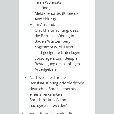
SULZBACH
Ihren Wohnsitz
zuständigen
AMTLICHE
AUSSCHREIBUNGE
Meldebehörde. (Kopie der
Anmeldung);
BEKANNTMACHUNGEN
im Ausland:
INFORMATIONSPF
Glaubhaftmachung, dass
die Berufsausübung in
WAHLEN
STÄDTISCHE
Baden-Württemberg
angestrebt wird. Hierzu
/
FINANZEN
sind geeignete Unterlagen
vorzulegen, zum Beispiel
ABSTIMMUNGEN
/
Bestätigung des künftigen
Arbeitgebers
HAUSHALT
Nachweis der für die
Berufsausübung erforderlichen
KOMMUNALE
RECHNUNGSS
deutschen Sprachkenntnisse
eines anerkannten
STEUERN
Sprachinstituts (kann
nachgereicht werden)
STADTRECHT
PERSONALRAT
Folgende Unterlagen wird die