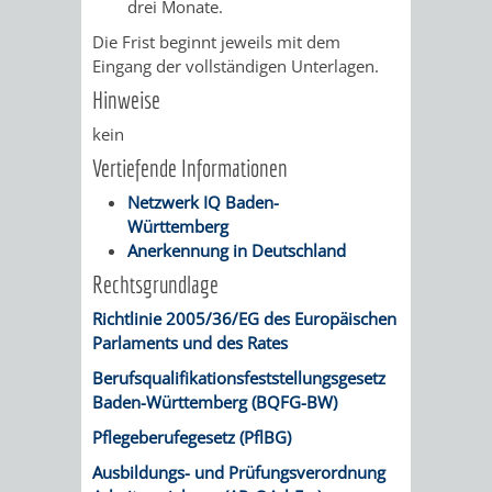
drei Monate.
VERMIETUNG
/
JÜDISCHE
Die Frist beginnt jeweils mit dem
Eingang der vollständigen Unterlagen.
VON
FAMILIENFORSCHUNG
SPUREN
Hinweise
RÄUMEN
IN
kein
Vertiefende Informationen
WEINHEIM
Netzwerk IQ Baden-
Württemberg
KRIEGERDENKMAL
Anerkennung in Deutschland
Rechtsgrundlage
NOTRUFNUMMERN
PARTEIEN
Richtlinie 2005/36/EG des Europäischen
UND
Parlaments und des Rates
SOZIALE
Berufsqualifikationsfeststellungsgesetz
NOTDIENSTE
EINRICHTUNGEN
Baden-Württemberg (BQFG-BW)
Pflegeberufegesetz (PflBG)
SPIELPLÄTZE
SPORTSTÄTTEN
Ausbildungs- und Prüfungsverordnung