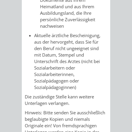
FRIEDHÖFE
KIRCHEN
Heimatland und aus Ihrem
RIDE
Ausbildungsland, die Ihre
persönliche Zuverlässigkeit
BESTATTUNGSMÖGLICHKEITEN
HAUPTFRIEDHOF
KULTUREINRICHTUNGEN
PARKEN
RADFAHREN
nachweisen
WEINHEIM
Aktuelle ärztliche Bescheinigung,
THEATER
MUSEUM
APP
VRNNEXTBIKE
aus der hervorgeht, dass Sie für
den Beruf nicht ungeeignet sind
FRIEDHÖFE
FRIEDHOF
VERANSTALTUNGEN
KINDER
EASYPARKEN
VERKEHRSPLANU
mit Datum, Stempel und
Unterschrift des Arztes (nicht bei
HOHENSACHSEN
LÜTZELSACHSEN
IM
STADTPLAN /
Sozialarbeitern oder
GEOPORTAL
Sozialarbeiterinnen,
FRIEDHOF
FRIEDHOF
MUSEUM
Sozialpädagogen oder
Sozialpädagoginnen)
OBERFLOCKENBACH
RIPPENWEIER-
STADTBIBLIOTHEK
KINO
Die zuständige Stelle kann weitere
HEILIGKREUZ
Unterlagen verlangen.
A
AUSLEIHE
VERANSTALTER
Hinweis: Bitte senden Sie ausschließlich
FRIEDHOF
BIS
beglaubigte Kopien und niemals
MEDIENANGEBOTE
VERANSTALTUNGSRÄUME
Originale ein! Von fremdsprachigen
SULZBACH
Unterlagen werden eine Kopie in der