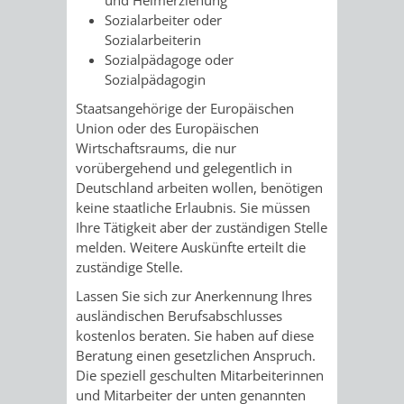
AN
WIRTSCHAFT
Sozialarbeiter oder
UND
Sozialarbeiterin
DEINE
Sozialpädagoge oder
BAU)
KULTURBÜR
MUSEUM
Sozialpädagogin
STADT
Staatsangehörige der Europäischen
GEBÄUDEBETRIEB
LIEGENSCHAFT
STADTTOURI
WIRTSCHA
Union oder des Europäischen
WIEDERVERMIETUNGSPRÄMIE
Wirtschaftsraums, die nur
UND
IMMOBILIENMAN
vorübergehend und gelegentlich in
Deutschland arbeiten wollen, benötigen
STADTMAR
keine staatliche Erlaubnis. Sie müssen
Ihre Tätigkeit aber der zuständigen Stelle
AMT
AMT
melden.
Weitere Auskünfte erteilt die
zuständige Stelle.
FÜR
FÜR
Lassen Sie sich zur Anerkennung Ihres
SOZIALE
STADTENTWI
ausländischen Berufsabschlusses
kostenlos beraten. Sie haben auf diese
ANGELEGENHEITE
Beratung einen gesetzlichen Anspruch.
AMT
Die speziell geschulten Mitarbeiterinnen
und Mitarbeiter der unten genannten
INTEGRATIONSBE
FÜR