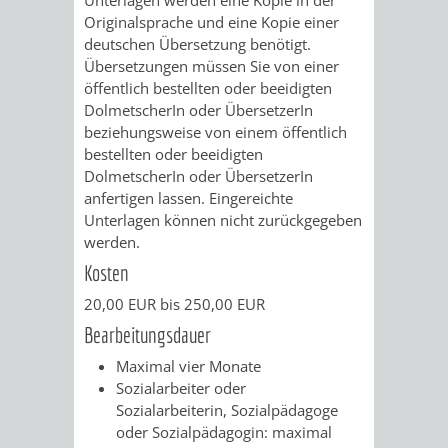
Z
ONLINE-
STADTHALLE
ROLF-
Originalsprache und eine Kopie einer
deutschen Übersetzung benötigt.
KATALOG
ENGELBRECHT-
Übersetzungen müssen Sie von einer
öffentlich bestellten oder beeidigten
HAUS
VERANSTALTUNGEN
AUSBILDUNG
DolmetscherIn oder ÜbersetzerIn
beziehungsweise von einem öffentlich
&
BÜRGERSAAL
bestellten oder beeidigten
DolmetscherIn oder ÜbersetzerIn
PRAKTIKA
IM
anfertigen lassen. Eingereichte
Unterlagen können nicht zurückgegeben
ALTEN
werden.
LEIHVERKEHR
SERVICE
Kosten
RATHAUS
DER
FÜR
20,00 EUR bis 250,00 EUR
BIBLIOTHEK
LEHRER/INNEN
STADTARCHIV
Bearbeitungsdauer
Maximal vier Monate
&
BENUTZUNG
BESTANDSÜBERSICHT
Sozialarbeiter oder
Sozialarbeiterin, Sozialpädagoge
ERZIEHER/INNEN
MELDEKARTEI
VERÖFFENTLICHUNGEN
oder Sozialpädagogin: maximal