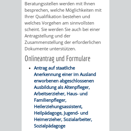
Beratungsstellen werden mit Ihnen
besprechen, welche Möglichkeiten mit
VERKEHRSA
Ihrer Qualifikation bestehen und
welches Vorgehen am sinnvollsten
UND
scheint. Sie werden Sie auch bei einer
Antragstellung und der
GRÜNFLÄCH
Zusammenstellung der erforderlichen
Dokumente unterstützen.
INFRASTRU
STRASSEN- 
Onlineantrag und Formulare
ND L
Antrag auf staatliche
Anerkennung einer im Ausland
ANDSCHAF
erworbenen abgeschlossenen
Ausbildung als Altenpfleger,
FRIEDHÖFE
BAUBETRI
Arbeitserzieher, Haus- und
Familienpfleger,
AMT
BÜRGER-
Heilerziehungsassistent,
Heilpädagoge, Jugend- und
FÜR
UND
Heimerzieher, Sozialarbeiter,
Sozialpädagoge