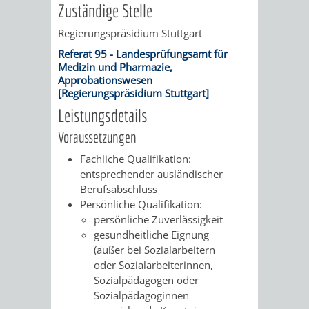
VERMESSUNG,
ORDNUNGSA
Zuständige Stelle
BODENORDNUNG
Regierungspräsidium Stuttgart
AUSLÄNDERA
BÜRGERB
Referat 95 - Landesprüfungsamt für
UND
Medizin und Pharmazie,
GEWERBE-
ÖFFENTLI
Approbationswesen
[Regierungspräsidium Stuttgart]
GEOINFORMATIO
UND
SICHERHEI
Leistungsdetails
GESUNDHEIT
ORDNUNG
Voraussetzungen
Fachliche Qualifikation:
UND
entsprechender ausländischer
Berufsabschluss
VERKEHR
Persönliche Qualifikation:
persönliche Zuverlässigkeit
VERKEHRS
BUSSGEL
gesundheitliche Eignung
(außer bei Sozialarbeitern
GEMEINDE
AKTUELL
oder Sozialarbeiterinnen,
Sozialpädagogen oder
VERKEHR
Sozialpädagoginnen