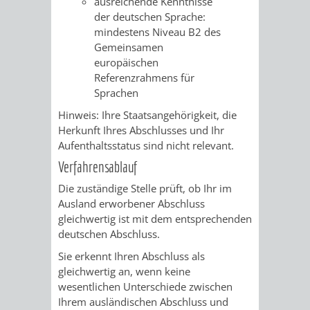
ausreichende Kenntnisse
der deutschen Sprache:
RENTENABTE
UNTERBRI
mindestens Niveau B2 des
Gemeinsamen
VON
europäischen
Referenzrahmens für
OBDACHL
Sprachen
UND
Hinweis: Ihre Staatsangehörigkeit, die
Herkunft Ihres Abschlusses und Ihr
FLÜCHTLI
Aufenthaltsstatus sind nicht relevant.
Verfahrensablauf
EIGENBETRIEB
FEUERWEHR
Die zuständige Stelle prüft, ob Ihr im
Ausland erworbener Abschluss
STADTENTWÄSSE
PERSONAL-
gleichwertig ist mit dem entsprechenden
deutschen Abschluss.
UND
Sie erkennt Ihren Abschluss als
ORGANISAT
gleichwertig an, wenn keine
wesentlichen Unterschiede zwischen
Ihrem ausländischen Abschluss und
STADTARCHI