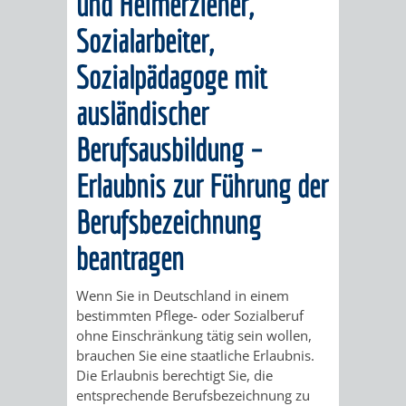
und Heimerzieher,
STADTENTWICKLUNG
HILFE
TAGESORDNUNG
BERATUNGSERGEBNI
Sozialarbeiter,
BERATUNGSERGEBNISSE
MENSCHEN
MENSCHEN
/
Sozialpädagoge mit
MIT
MIT
SITZUNGSUNTERLAGEN
ausländischer
BEHINDERUNG
DEMENZ
Berufsausbildung –
UMLEGUNGSAUSSCHUSS
BERATENDE
Erlaubnis zur Führung der
MIGRANTEN
BAUHERREN
AUSSCHÜSSE
Berufsbezeichnung
/
BAUHERRENBERATUNG
GRUNDSTÜCKSWERTERMITTLUNG
BERATUNGSERGEBNISS
beantragen
FLÜCHTLINGE
RATHAUS
DENKMALSCHUTZ
VERKAUF
Wenn Sie in Deutschland in einem
STÄDTISCHER
bestimmten Pflege- oder Sozialberuf
AUFGABEN
STEUERVORTEILE
ohne Einschränkung tätig sein wollen,
BAUPLÄTZE
brauchen Sie eine staatliche Erlaubnis.
DER
SATZUNGEN
Die Erlaubnis berechtigt Sie, die
BÜRGERMEISTER
ÄMTER
entsprechende Berufsbezeichnung zu
UNTEREN
VERKAUF
IM