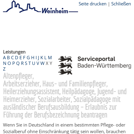
Seite drucken
|
Schließen
Startseite
/
Bürgerservice
/
Beratung &
Angebote
/
Dienstleistungen Service BW
/
Verfahrensbeschreibung
Leistungen
A
B
C
D
E
F
G
H
I
J
K
L
M
N
O
P
Q
R
S
T
U
V
W
X
Y
Z
Altenpfleger,
Arbeitserzieher, Haus- und Familienpfleger,
Heilerziehungsassistent, Heilpädagoge, Jugend- und
Heimerzieher, Sozialarbeiter, Sozialpädagoge mit
ausländischer Berufsausbildung – Erlaubnis zur
Führung der Berufsbezeichnung beantragen
Wenn Sie in Deutschland in einem bestimmten Pflege- oder
Sozialberuf ohne Einschränkung tätig sein wollen, brauchen