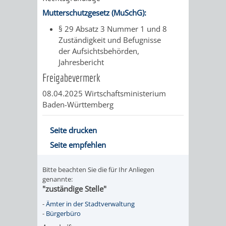
FINANZEN
STEUERABTEIL
HEIRATEN
Mutterschutzgesetz (MuSchG):
§ 29 Absatz 3 Nummer 1 und 8
UND
IN
GRUNDSTEUER
Zuständigkeit und Befugnisse
der Aufsichtsbehörden,
HAUSHALT
WEINHEIM
STADTKASSE
Jahresbericht
Freigabevermerk
INFORMATIO
WEINHEIME
BETEILIGUNGSMA
08.04.2025 Wirtschaftsministerium
DES
KIRCHEN
Baden-Württemberg
STANDESAM
FOTOMOTIV
Seite drucken
Seite empfehlen
-
Bitte beachten Sie die für Ihr Anliegen
WEINHEIM
genannte:
"zuständige Stelle"
ALS
-
Ämter in der Stadtverwaltung
-
Bürgerbüro
GASTGEBER