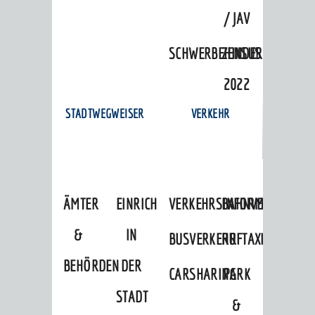
/ JAV
SCHWERBEHINDERTENVERTR
ZENSUS
2022
STADTWEGWEISER
VERKEHR
ÄMTER
EINRICHTUNGEN
VERKEHRSINFORMATIONEN
BAHNVERKEHR
&
IN
BUSVERKEHR
RUFTAXI
BEHÖRDEN
DER
CARSHARING
PARK
STADT
&