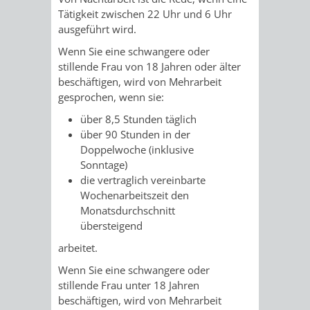
/
Tätigkeit zwischen 22 Uhr und 6 Uhr
AMT
AMT
DENKMALSCHUTZBEHÖRDE
STÄDTISCHER
BEREICH
ausgeführt wird.
DEZERNATE
FÜR
FÜR
Wenn Sie eine schwangere oder
HÄUSER
DENKMALSCHUTZ
stillende Frau von 18 Jahren oder älter
BAURECHT
BILDUNG
beschäftigen, wird von Mehrarbeit
/
GENEHMIGUNGSVERFAHREN
TAG
gesprochen, wenn sie:
UND
UND
LIEGENSCHAFTEN
über 8,5 Stunden täglich
DES
über 90 Stunden in der
DENKMALSCHUTZ
SPORT
Doppelwoche (inklusive
ABWASSERBESEITIGUNG
OFFENEN
Sonntage)
AMT
AMT
die vertraglich vereinbarte
DENKMALS
ERSCHLIESSUNGSBEITRAG
Wochenarbeitszeit den
FÜR
FÜR
Monatsdurchschnitt
ANTRAGSVERFAHREN
übersteigend
IMMOBILIENWIRT
KULTUR,
arbeitet.
VERMIETE
TOURISMUS
STABSSTELLE
HOCHBAU
Wenn Sie eine schwangere oder
DOCH
stillende Frau unter 18 Jahren
&
BÄDER
(PLANUNG
beschäftigen, wird von Mehrarbeit