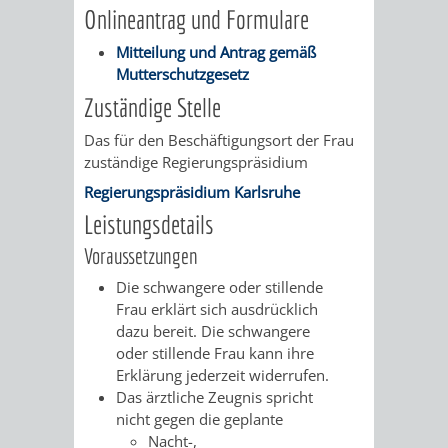
Onlineantrag und Formulare
VERKEHRSA
Mitteilung und Antrag gemäß
Mutterschutzgesetz
UND
Zuständige Stelle
GRÜNFLÄCH
Das für den Beschäftigungsort der Frau
zuständige Regierungspräsidium
INFRASTRU
STRASSEN- 
Regierungspräsidium Karlsruhe
Leistungsdetails
ND L
Voraussetzungen
ANDSCHAF
Die schwangere oder stillende
Frau erklärt sich ausdrücklich
FRIEDHÖFE
BAUBETRI
dazu bereit.
Die schwangere
oder stillende Frau kann ihre
AMT
BÜRGER-
Erklärung jederzeit widerrufen.
Das ärztliche Zeugnis spricht
FÜR
UND
nicht gegen die geplante
Nacht-,