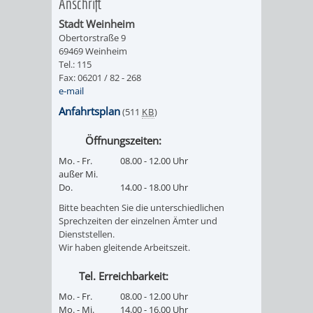
Anschrift
UMWELT-
VERWALTUNG
Stadt Weinheim
Obertorstraße 9
UND
HOHENSACH
69469 Weinheim
Tel.: 115
Fax: 06201 / 82 - 268
KLIMASCHUTZ
VERWALTUNG
e-mail
Anfahrtsplan
(511
KB
)
KLIMASCHUTZ
LÜTZELSACH
Öffnungszeiten:
UND
VERWALTUNG
Mo. - Fr.
08.00 - 12.00 Uhr
außer Mi.
ENERGIEMANAGE
OBERFLOCKE
Do.
14.00 - 18.00 Uhr
Bitte beachten Sie die unterschiedlichen
VERWALTUNGSSTE
VERWALTUNG
Sprechzeiten der einzelnen Ämter und
Dienststellen.
Wir haben gleitende Arbeitszeit.
RIPPENWEIER
RITSCHWEIE
Tel. Erreichbarkeit:
VERWALTUNGSSTE
Mo. - Fr.
08.00 - 12.00 Uhr
Mo. - Mi.
14.00 - 16.00 Uhr