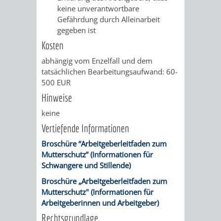
keine unverantwortbare
Gefährdung durch Alleinarbeit
PRESSE-
RECHNUNGS
gegeben ist
UND
Kosten
REFERAT
abhängig vom Enzelfall und dem
ÖFFENTLICHKEITS
DES
tatsächlichen Bearbeitungsaufwand: 60-
500 EUR
ERSTEN
Hinweise
BÜRGERMEIS
keine
Vertiefende Informationen
REFERAT
STABSSTELL
Broschüre “Arbeitgeberleitfaden zum
Mutterschutz” (Informationen für
DES
RECHT
Schwangere und Stillende)
OBERBÜRGERMEI
Broschüre „Arbeitgeberleitfaden zum
STADTBIBLIO
Mutterschutz" (Informationen für
Arbeitgeberinnen und Arbeitgeber)
STADTKÄMMEREI
STANDESAM
Rechtsgrundlage