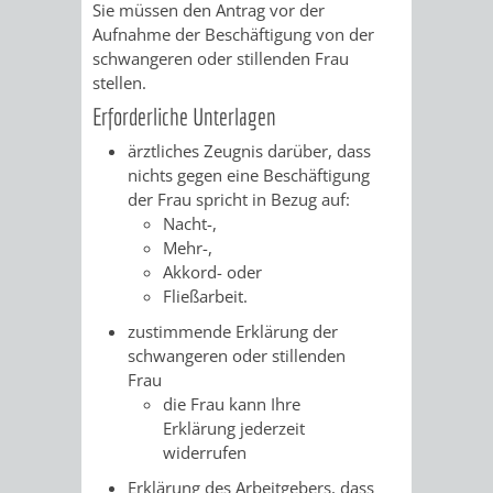
Sie müssen den Antrag vor der
RENTENABTE
UNTERBRI
Aufnahme der Beschäftigung von der
schwangeren oder stillenden Frau
VON
stellen.
Erforderliche Unterlagen
OBDACHL
ärztliches Zeugnis darüber, dass
UND
nichts gegen eine Beschäftigung
der Frau spricht in Bezug auf:
FLÜCHTLI
Nacht-,
Mehr-,
Akkord- oder
EIGENBETRIEB
FEUERWEHR
Fließarbeit.
STADTENTWÄSSE
zustimmende Erklärung der
PERSONAL-
schwangeren oder stillenden
Frau
UND
die Frau kann Ihre
Erklärung jederzeit
ORGANISAT
widerrufen
STADTARCHI
Erklärung des Arbeitgebers, dass