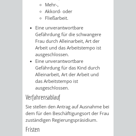
VERMESSUNG,
ORDNUNGSA
Mehr-,
Akkord- oder
BODENORDNUNG
AUSLÄNDERA
BÜRGERB
Fließarbeit.
Eine unverantwortbare
UND
GEWERBE-
ÖFFENTLI
Gefährdung für die schwangere
Frau durch Alleinarbeit, Art der
GEOINFORMATIO
UND
SICHERHEI
Arbeit und das Arbeitstempo ist
ausgeschlossen.
GESUNDHEIT
ORDNUNG
Eine unverantwortbare
Gefährdung für das Kind durch
UND
Alleinarbeit, Art der Arbeit und
das Arbeitstempo ist
VERKEHR
ausgeschlossen.
Verfahrensablauf
VERKEHRS
BUSSGEL
Sie stellen den Antrag auf Ausnahme bei
dem für den Beschäftigungsort der Frau
GEMEINDE
AKTUELL
zuständigen Regierungspräsidium.
Fristen
VERKEHR