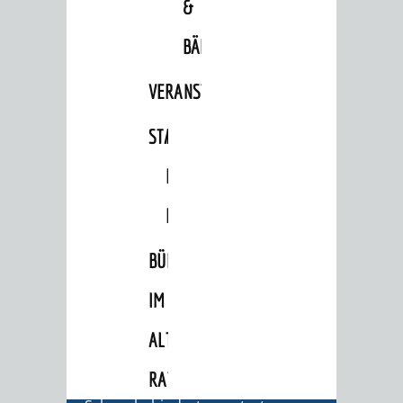
&
Abgeordnete
BÄDER
Stadtrecht
VERANSTALTUNGSRÄUME
RATHAUS
Bürgermeister / Dezernate
STADTHALLE
ROLF-
Ämter
ENGELBRECHT-
Amtliche Bekanntmachungen
HAUS
Ausschreibungen
BÜRGERSAAL
Wahlen / Abstimmungen
IM
Städtische Finanzen / Haushalt
Stadtrecht
ALTEN
Personalrat / JAV
RATHAUS