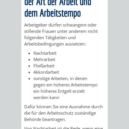
der Art der Arbeit und
STADTENTWICKLUNG
HILFE
TAGESORDNUNG
BERATUNGSERGEBNI
dem Arbeitstempo
BERATUNGSERGEBNISSE
MENSCHEN
MENSCHEN
/
Arbeitgeber dürfen schwangere oder
MIT
MIT
SITZUNGSUNTERLAGEN
stillende Frauen unter anderem nicht
folgenden Tätigkeiten und
BEHINDERUNG
DEMENZ
Arbeitsbedingungen aussetzen:
UMLEGUNGSAUSSCHUSS
BERATENDE
Nachtarbeit
MIGRANTEN
BAUHERREN
AUSSCHÜSSE
Mehrarbeit
Fließarbeit
/
Akkordarbeit
BAUHERRENBERATUNG
GRUNDSTÜCKSWERTERMITTLUNG
BERATUNGSERGEBNISS
sonstige Arbeiten, in denen
FLÜCHTLINGE
gegen ein höheres Arbeitstempo
RATHAUS
DENKMALSCHUTZ
VERKAUF
ein höheres Entgelt erzielt
werden kann
STÄDTISCHER
AUFGABEN
STEUERVORTEILE
Dafür können Sie eine Ausnahme durch
BAUPLÄTZE
die für den Arbeitsschutz zuständige
DER
SATZUNGEN
Behörde beantragen.
BÜRGERMEISTER
ÄMTER
UNTEREN
VERKAUF
IM
Von Nachtarbeit ist die Rede, wenn eine