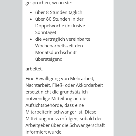
AN
gesprochen, wenn sie:
WIRTSCHAFT
UND
über 8 Stunden täglich
DEINE
über 80 Stunden in der
BAU)
KULTURBÜR
MUSEUM
Doppelwoche (inklusive
STADT
Sonntage)
GEBÄUDEBETRIEB
LIEGENSCHAFT
STADTTOURI
WIRTSCHA
die vertraglich vereinbarte
WIEDERVERMIETUNGSPRÄMIE
Wochenarbeitszeit den
UND
IMMOBILIENMAN
Monatsdurchschnitt
übersteigend
STADTMAR
arbeitet.
Eine Bewilligung von Mehrarbeit,
AMT
AMT
Nachtarbeit, Fließ- oder Akkordarbeit
ersetzt nicht die grundsätzlich
FÜR
FÜR
notwendige Mitteilung an die
Aufsichtsbehörde, dass eine
SOZIALE
STADTENTWI
Mitarbeiterin schwanger ist. Diese
Mitteilung muss erfolgen, sobald der
ANGELEGENHEITE
AMT
Arbeitgeber über die Schwangerschaft
informiert wurde.
INTEGRATIONSBE
FÜR