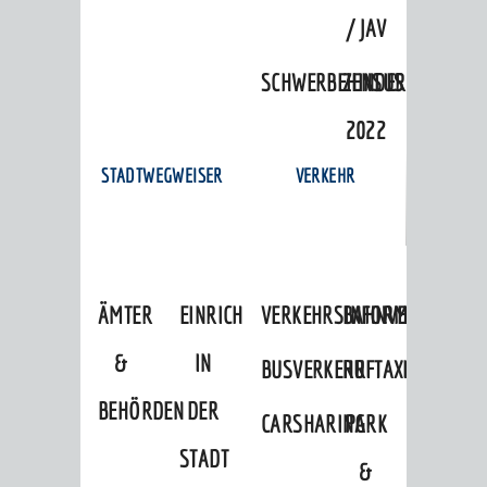
/ JAV
SCHWERBEHINDERTENVERTR
ZENSUS
2022
STADTWEGWEISER
VERKEHR
ÄMTER
EINRICHTUNGEN
VERKEHRSINFORMATIONEN
BAHNVERKEHR
&
IN
BUSVERKEHR
RUFTAXI
BEHÖRDEN
DER
CARSHARING
PARK
STADT
&