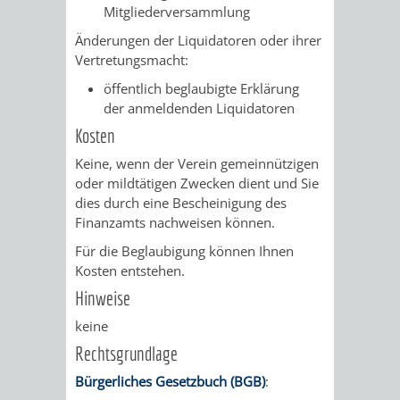
Mitgliederversammlung
PRESSE-
RECHNUNGS
Änderungen der Liquidatoren oder ihrer
Vertretungsmacht:
UND
REFERAT
öffentlich beglaubigte Erklärung
der anmeldenden Liquidatoren
ÖFFENTLICHKEITS
DES
Kosten
ERSTEN
Keine, wenn der Verein gemeinnützigen
oder mildtätigen Zwecken dient und Sie
BÜRGERMEIS
dies durch eine Bescheinigung des
Finanzamts nachweisen können.
REFERAT
STABSSTELL
Für die Beglaubigung können Ihnen
Kosten entstehen.
DES
RECHT
Hinweise
OBERBÜRGERMEI
keine
STADTBIBLIO
Rechtsgrundlage
STADTKÄMMEREI
STANDESAM
Bürgerliches Gesetzbuch (BGB)
: