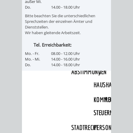
SULZBACH
außer Mi.
Do.
14.00 - 18.00 Uhr
AMTLICHE
AUSSCHREIBUNGE
Bitte beachten Sie die unterschiedlichen
Sprechzeiten der einzelnen Ämter und
Dienststellen.
BEKANNTMACHUNGEN
INFORMATIONSPF
Wir haben gleitende Arbeitszeit.
WAHLEN
STÄDTISCHE
Tel. Erreichbarkeit:
Mo. - Fr.
08.00 - 12.00 Uhr
/
FINANZEN
Mo. - Mi.
14.00 - 16.00 Uhr
Do.
14.00 - 18.00 Uhr
ABSTIMMUNGEN
/
HAUSHALT
KOMMUNALE
RECHNUNGSS
STEUERN
STADTRECHT
PERSONALRAT