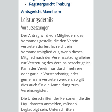
Registergericht Freiburg
VERKEHRSA
Amtsgericht Mannheim
Leistungsdetails
UND
Voraussetzungen
GRÜNFLÄCH
Der Antrag wird von Mitgliedern des
Vorstands gestellt, die den Verein
INFRASTRU
STRASSEN- 
vertreten dürfen. Es reicht ein
Vorstandsmitglied aus, wenn dieses
ND L
Mitglied nach der Vereinssatzung alleine
zur Vertretung des Vereins berechtigt ist.
ANDSCHAF
Kann der Verein nur durch mehrere
oder gar alle Vorstandsmitglieder
FRIEDHÖFE
BAUBETRI
gemeinsam vertreten werden, so gilt
dies auch für die Anmeldung zum
Vereinsregister.
AMT
BÜRGER-
Die Unterschriften der Personen, die die
FÜR
UND
Liquidatoren anmelden, müssen
beglaubigt sein. Unterschriften