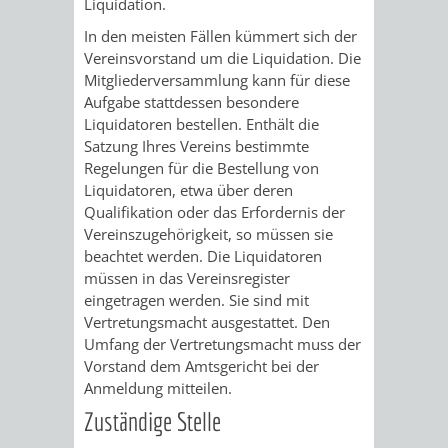
Liquidation.
/
AMT
AMT
DENKMALSCHUTZBEHÖRDE
STÄDTISCHER
In den meisten Fällen kümmert sich der
BEREICH
Vereinsvorstand um die Liquidation. Die
DEZERNATE
FÜR
FÜR
HÄUSER
Mitgliederversammlung kann für diese
DENKMALSCHUTZ
Aufgabe stattdessen besondere
BAURECHT
BILDUNG
/
Liquidatoren bestellen. Enthält die
GENEHMIGUNGSVERFAHREN
TAG
Satzung Ihres Vereins bestimmte
UND
UND
LIEGENSCHAFTEN
Regelungen für die Bestellung von
DES
Liquidatoren, etwa über deren
DENKMALSCHUTZ
SPORT
Qualifikation oder das Erfordernis der
ABWASSERBESEITIGUNG
OFFENEN
Vereinszugehörigkeit, so müssen sie
AMT
AMT
beachtet werden. Die Liquidatoren
DENKMALS
ERSCHLIESSUNGSBEITRAG
müssen in das Vereinsregister
FÜR
FÜR
eingetragen werden. Sie sind mit
ANTRAGSVERFAHREN
Vertretungsmacht ausgestattet. Den
IMMOBILIENWIRT
KULTUR,
Umfang der Vertretungsmacht muss der
Vorstand dem Amtsgericht bei der
VERMIETE
TOURISMUS
STABSSTELLE
HOCHBAU
Anmeldung mitteilen.
DOCH
Zuständige Stelle
&
BÄDER
(PLANUNG