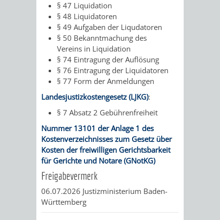
§ 47
Liquidation
FINANZEN
STEUERABTEIL
HEIRATEN
§ 48 Liquidatoren
§ 49 Aufgaben der Liqudatoren
UND
IN
GRUNDSTEUER
§ 50 Bekanntmachung des
Vereins in Liquidation
HAUSHALT
WEINHEIM
STADTKASSE
§ 74 Eintragung der Auflösung
§ 76 Eintragung der Liquidatoren
INFORMATIO
WEINHEIME
§ 77 Form der Anmeldungen
BETEILIGUNGSMA
Landesjustizkostengesetz (LJKG)
:
DES
KIRCHEN
§ 7 Absatz 2
Gebührenfreiheit
STANDESAM
FOTOMOTIV
Nummer 13101 der Anlage 1 des
Kostenverzeichnisses zum Gesetz über
-
Kosten der freiwilligen Gerichtsbarkeit
für Gerichte und Notare (GNotKG)
WEINHEIM
Freigabevermerk
ALS
06.07.2026
Justizministerium Baden-
Württemberg
GASTGEBER