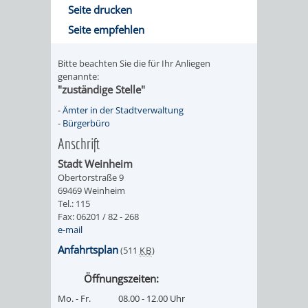
Seite drucken
UMWELT-
VERWALTUNG
Seite empfehlen
UND
HOHENSACH
Bitte beachten Sie die für Ihr Anliegen
genannte:
KLIMASCHUTZ
VERWALTUNG
"zuständige Stelle"
-
Ämter in der Stadtverwaltung
KLIMASCHUTZ
LÜTZELSACH
-
Bürgerbüro
Anschrift
UND
VERWALTUNG
Stadt Weinheim
ENERGIEMANAGE
Obertorstraße 9
OBERFLOCKE
69469 Weinheim
Tel.: 115
VERWALTUNGSSTE
VERWALTUNG
Fax: 06201 / 82 - 268
e-mail
RIPPENWEIER
RITSCHWEIE
Anfahrtsplan
(511
KB
)
Öffnungszeiten:
VERWALTUNGSSTE
Mo. - Fr.
08.00 - 12.00 Uhr