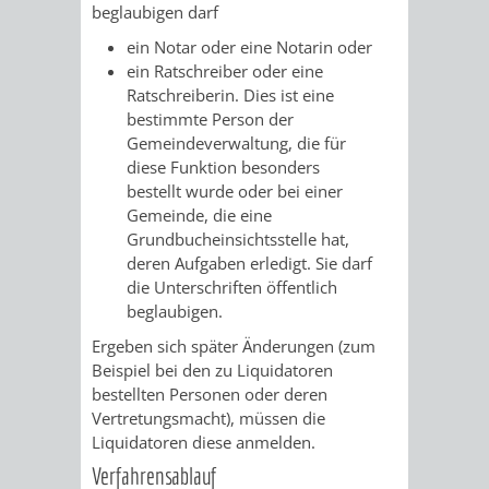
VERMESSUNG,
ORDNUNGSA
beglaubigen darf
ein Notar oder eine Notarin oder
BODENORDNUNG
AUSLÄNDERA
BÜRGERB
ein Ratschreiber oder eine
Ratschreiberin. Dies ist eine
UND
GEWERBE-
ÖFFENTLI
bestimmte Person der
Gemeindeverwaltung, die für
GEOINFORMATIO
UND
SICHERHEI
diese Funktion besonders
bestellt wurde oder bei einer
GESUNDHEIT
ORDNUNG
Gemeinde, die eine
Grundbucheinsichtsstelle hat,
UND
deren Aufgaben erledigt. Sie darf
die Unterschriften öffentlich
VERKEHR
beglaubigen.
Ergeben sich später Änderungen
(zum
VERKEHRS
BUSSGEL
Beispiel bei den zu Liquidatoren
bestellten Personen oder deren
GEMEINDE
AKTUELL
Vertretungsmacht)
, müssen die
Liquidatoren diese anmelden.
VERKEHR
Verfahrensablauf