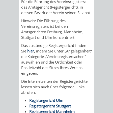
Für die Führung des Vereinsregisters:
AN
WIRTSCHAFT
UND
das Amtsgericht (Registergericht), in
dessen Bezirk der Verein seinen Sitz hat
DEINE
BAU)
KULTURBÜR
MUSEUM
Hinweis: Die Führung des
STADT
Vereinsregisters ist bei den
GEBÄUDEBETRIEB
LIEGENSCHAFT
STADTTOURI
WIRTSCHA
Amtsgerichten Freiburg, Mannheim,
WIEDERVERMIETUNGSPRÄMIE
Stuttgart und Ulm konzentriert.
UND
IMMOBILIENMAN
Das zuständige Registergericht finden
Sie
hier
, indem Sie unter „Angelegenheit“
STADTMAR
die Kategorie „Vereinsregistersachen“
auswählen und die Örtlichkeit oder
AMT
AMT
Postleitzahl des Sitzes Ihres Vereins
eingeben.
FÜR
FÜR
Die Internetseiten der Registergerichte
lassen sich auch über folgende Links
SOZIALE
STADTENTWI
abrufen:
ANGELEGENHEITE
AMT
Registergericht Ulm
Registergericht Stuttgart
INTEGRATIONSBE
FÜR
Registergericht Mannheim