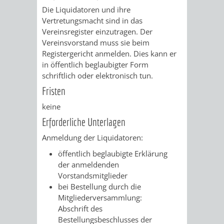
Die Liquidatoren und ihre
RENTENABTE
UNTERBRI
Vertretungsmacht sind in das
Vereinsregister einzutragen. Der
VON
Vereinsvorstand muss sie beim
Registergericht anmelden. Dies kann er
OBDACHL
in öffentlich beglaubigter Form
schriftlich oder elektronisch tun.
UND
Fristen
FLÜCHTLI
keine
Erforderliche Unterlagen
EIGENBETRIEB
FEUERWEHR
Anmeldung der Liquidatoren:
STADTENTWÄSSE
PERSONAL-
öffentlich beglaubigte Erklärung
der anmeldenden
UND
Vorstandsmitglieder
bei Bestellung durch die
ORGANISAT
Mitgliederversammlung:
Abschrift des
Bestellungsbeschlusses der
STADTARCHI