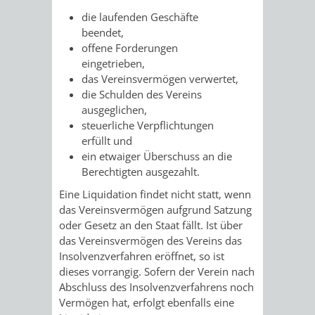
STADTENTWICKLUNG
HILFE
TAGESORDNUNG
BERATUNGSERGEBNI
die laufenden Geschäfte
beendet,
BERATUNGSERGEBNISSE
MENSCHEN
MENSCHEN
/
offene Forderungen
eingetrieben,
MIT
MIT
SITZUNGSUNTERLAGEN
das Vereinsvermögen verwertet,
die Schulden des Vereins
BEHINDERUNG
DEMENZ
ausgeglichen,
UMLEGUNGSAUSSCHUSS
BERATENDE
steuerliche Verpflichtungen
erfüllt und
MIGRANTEN
BAUHERREN
AUSSCHÜSSE
ein etwaiger Überschuss an die
Berechtigten ausgezahlt.
/
BAUHERRENBERATUNG
GRUNDSTÜCKSWERTERMITTLUNG
BERATUNGSERGEBNISS
Eine Liquidation findet nicht statt, wenn
FLÜCHTLINGE
RATHAUS
das Vereinsvermögen aufgrund Satzung
DENKMALSCHUTZ
VERKAUF
oder Gesetz an den Staat fällt. Ist über
das Vereinsvermögen des Vereins das
STÄDTISCHER
AUFGABEN
STEUERVORTEILE
Insolvenzverfahren eröffnet, so ist
dieses vorrangig. Sofern der Verein nach
BAUPLÄTZE
DER
SATZUNGEN
Abschluss des Insolvenzverfahrens noch
BÜRGERMEISTER
ÄMTER
Vermögen hat, erfolgt ebenfalls eine
UNTEREN
VERKAUF
IM