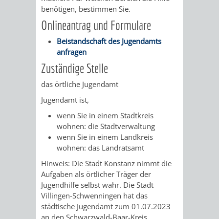
STADTENTWICKLUNG
HILFE
benötigen, bestimmen Sie.
TAGESORDNUNG
BERATUNGSERGEBNI
Onlineantrag und Formulare
BERATUNGSERGEBNISSE
MENSCHEN
MENSCHEN
/
Beistandschaft des Jugendamts
anfragen
MIT
MIT
SITZUNGSUNTERLAGEN
Zuständige Stelle
BEHINDERUNG
DEMENZ
UMLEGUNGSAUSSCHUSS
BERATENDE
das örtliche Jugendamt
MIGRANTEN
BAUHERREN
AUSSCHÜSSE
Jugendamt ist,
wenn Sie in einem Stadtkreis
/
BAUHERRENBERATUNG
GRUNDSTÜCKSWERTERMITTLUNG
BERATUNGSERGEBNISS
wohnen: die Stadtverwaltung
wenn Sie in einem Landkreis
FLÜCHTLINGE
RATHAUS
DENKMALSCHUTZ
VERKAUF
wohnen: das Landratsamt
Hinweis: Die Stadt Konstanz nimmt die
STÄDTISCHER
AUFGABEN
STEUERVORTEILE
Aufgaben als örtlicher Träger der
Jugendhilfe selbst wahr. Die Stadt
BAUPLÄTZE
DER
Villingen-Schwenningen hat das
SATZUNGEN
BÜRGERMEISTER
ÄMTER
städtische Jugendamt zum 01.07.2023
UNTEREN
VERKAUF
an den Schwarzwald-Baar-Kreis
IM