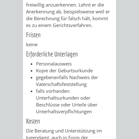
VERMESSUNG,
ORDNUNGSA
freiwillig anzuerkennen. Lehnt er die
Anerkennung ab, beispielsweise weil er
BODENORDNUNG
AUSLÄNDERA
BÜRGERB
die Berechnung für falsch hält, kommt
es zu einem Gerichtsverfahren.
UND
GEWERBE-
ÖFFENTLI
Fristen
GEOINFORMATIO
keine
UND
SICHERHEI
Erforderliche Unterlagen
GESUNDHEIT
ORDNUNG
Personalausweis
Kopie der Geburtsurkunde
UND
gegebenenfalls Nachweis der
Vaterschaftsfeststellung
VERKEHR
falls vorhanden:
Unterhaltsurkunden oder
VERKEHRS
BUSSGEL
Beschlüsse oder Urteile über
Unterhaltsverpflichtungen
GEMEINDE
AKTUELL
Kosten
Die Beratung und Unterstützung im
VERKEHR
Jugendamt, auch in Form der