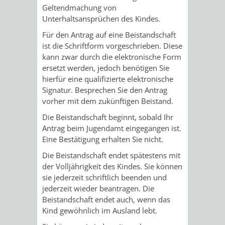
AN
Geltendmachung von
WIRTSCHAFT
UND
Unterhaltsansprüchen des Kindes.
DEINE
Für den Antrag auf eine Beistandschaft
BAU)
KULTURBÜR
MUSEUM
ist die Schriftform vorgeschrieben. Diese
STADT
kann zwar durch die elektronische Form
GEBÄUDEBETRIEB
LIEGENSCHAFT
STADTTOURI
WIRTSCHA
ersetzt werden, jedoch benötigen Sie
WIEDERVERMIETUNGSPRÄMIE
hierfür eine qualifizierte elektronische
UND
IMMOBILIENMAN
Signatur.
Besprechen Sie den Antrag
vorher mit dem zukünftigen Beistand.
STADTMAR
Die Beistandschaft beginnt, sobald Ihr
Antrag beim Jugendamt eingegangen ist.
AMT
AMT
Eine Bestätigung erhalten Sie nicht.
FÜR
FÜR
Die Beistandschaft endet spätestens mit
der Volljährigkeit des Kindes. Sie können
SOZIALE
STADTENTWI
sie jederzeit schriftlich beenden und
jederzeit wieder beantragen.
Die
ANGELEGENHEITE
Beistandschaft endet auch, wenn das
AMT
Kind gewöhnlich im Ausland lebt.
INTEGRATIONSBE
FÜR