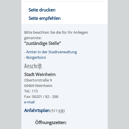
Seite drucken
PRESSE-
RECHNUNGS
Seite empfehlen
UND
REFERAT
Bitte beachten Sie die für Ihr Anliegen
ÖFFENTLICHKEITS
genannte:
DES
"zuständige Stelle"
ERSTEN
-
Ämter in der Stadtverwaltung
-
Bürgerbüro
BÜRGERMEIS
Anschrift
Stadt Weinheim
REFERAT
STABSSTELL
Obertorstraße 9
69469 Weinheim
Tel.: 115
DES
RECHT
Fax: 06201 / 82 - 268
e-mail
OBERBÜRGERMEI
STADTBIBLIO
Anfahrtsplan
(511
KB
)
STADTKÄMMEREI
STANDESAM
Öffnungszeiten: