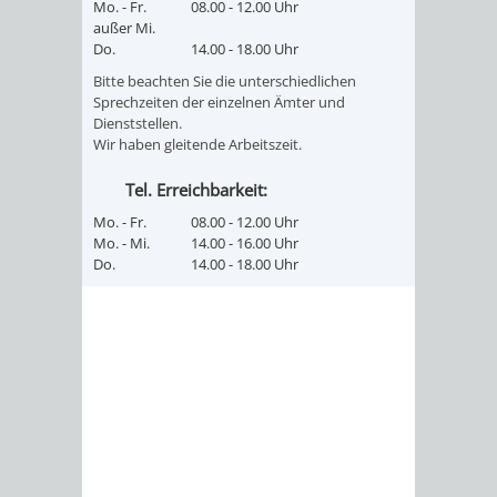
Mo. - Fr.
08.00 - 12.00 Uhr
FINANZEN
STEUERABTEIL
HEIRATEN
außer Mi.
Do.
14.00 - 18.00 Uhr
UND
IN
GRUNDSTEUER
Bitte beachten Sie die unterschiedlichen
Sprechzeiten der einzelnen Ämter und
HAUSHALT
WEINHEIM
Dienststellen.
STADTKASSE
Wir haben gleitende Arbeitszeit.
INFORMATIO
WEINHEIME
BETEILIGUNGSMA
Tel. Erreichbarkeit:
DES
KIRCHEN
Mo. - Fr.
08.00 - 12.00 Uhr
Mo. - Mi.
14.00 - 16.00 Uhr
Do.
14.00 - 18.00 Uhr
STANDESAM
FOTOMOTIV
-
WEINHEIM
ALS
GASTGEBER