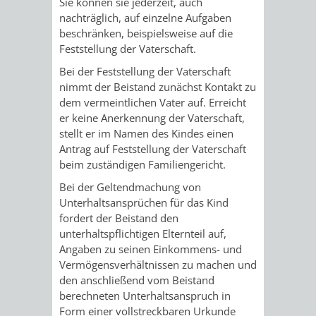
Sie können sie jederzeit, auch
nachträglich, auf einzelne Aufgaben
VERKEHRSA
beschränken, beispielsweise auf die
Feststellung der Vaterschaft.
UND
Bei der Feststellung der Vaterschaft
nimmt der Beistand zunächst Kontakt zu
GRÜNFLÄCH
dem vermeintlichen Vater auf. Erreicht
er keine Anerkennung der Vaterschaft,
INFRASTRU
STRASSEN- 
stellt er im Namen des Kindes einen
Antrag auf Feststellung der Vaterschaft
ND L
beim zuständigen Familiengericht.
ANDSCHAF
Bei der Geltendmachung von
Unterhaltsansprüchen für das Kind
fordert der Beistand den
FRIEDHÖFE
BAUBETRI
unterhaltspflichtigen Elternteil auf,
Angaben zu seinen Einkommens- und
AMT
BÜRGER-
Vermögensverhältnissen zu machen und
den anschließend vom Beistand
FÜR
UND
berechneten Unterhaltsanspruch in
Form einer vollstreckbaren Urkunde