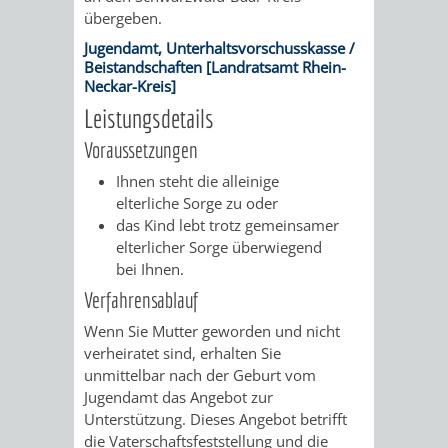
/
übergeben.
AMT
AMT
DENKMALSCHUTZBEHÖRDE
STÄDTISCHER
BEREICH
Jugendamt, Unterhaltsvorschusskasse /
DEZERNATE
Beistandschaften [Landratsamt Rhein-
FÜR
FÜR
HÄUSER
DENKMALSCHUTZ
Neckar-Kreis]
BAURECHT
BILDUNG
Leistungsdetails
/
GENEHMIGUNGSVERFAHREN
TAG
Voraussetzungen
UND
UND
LIEGENSCHAFTEN
DES
Ihnen steht die alleinige
DENKMALSCHUTZ
SPORT
elterliche Sorge zu oder
ABWASSERBESEITIGUNG
OFFENEN
das Kind lebt trotz gemeinsamer
elterlicher Sorge überwiegend
AMT
AMT
DENKMALS
ERSCHLIESSUNGSBEITRAG
bei Ihnen.
FÜR
FÜR
Verfahrensablauf
ANTRAGSVERFAHREN
Wenn Sie Mutter geworden und nicht
IMMOBILIENWIRT
KULTUR,
verheiratet sind, erhalten Sie
VERMIETE
unmittelbar nach der Geburt vom
TOURISMUS
STABSSTELLE
HOCHBAU
Jugendamt das Angebot zur
DOCH
Unterstützung.
Dieses Angebot betrifft
&
BÄDER
(PLANUNG
die Vaterschaftsfeststellung und die