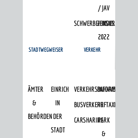
/ JAV
SCHWERBEHINDERTENVERTR
ZENSUS
2022
STADTWEGWEISER
VERKEHR
ÄMTER
EINRICHTUNGEN
VERKEHRSINFORMATIONEN
BAHNVERKEHR
&
IN
BUSVERKEHR
RUFTAXI
BEHÖRDEN
DER
CARSHARING
PARK
BERATUNG & ANGEBOTE
STADT
&