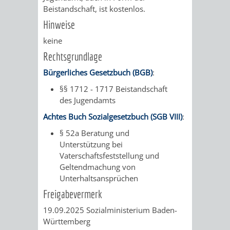
Beistandschaft, ist kostenlos.
RENTENABTE
UNTERBRI
Hinweise
VON
keine
Rechtsgrundlage
OBDACHL
Bürgerliches Gesetzbuch (BGB)
:
UND
§§ 1712 - 1717 Beistandschaft
des Jugendamts
FLÜCHTLI
Achtes Buch Sozialgesetzbuch (SGB VIII)
:
EIGENBETRIEB
FEUERWEHR
§ 52a Beratung und
Unterstützung bei
STADTENTWÄSSE
PERSONAL-
Vaterschaftsfeststellung und
Geltendmachung von
UND
Unterhaltsansprüchen
Freigabevermerk
ORGANISAT
19.09.2025 Sozialministerium Baden-
Württemberg
STADTARCHI