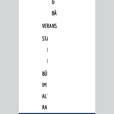
&
Verkehrsinformationen
BÄDER
Bahnverkehr
VERANSTALTUNGSRÄUME
Busverkehr
Ruftaxi
STADTHALLE
ROLF-
Carsharing
ENGELBRECHT-
Park & Ride
HAUS
Parken
BÜRGERSAAL
Radfahren
Verkehrsplanung
IM
ALTEN
STADTPLAN / GEOPORTAL
RATHAUS