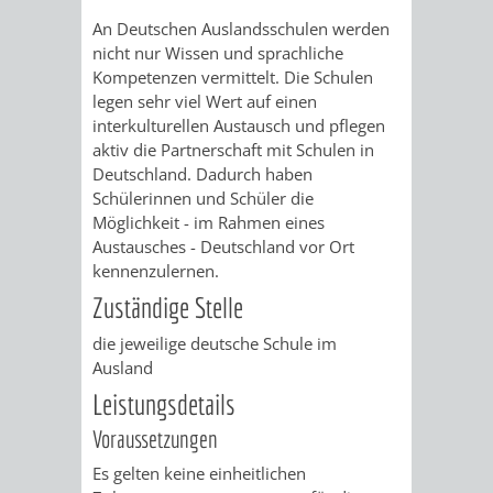
AN
WIRTSCHAFT
An Deutschen Auslandsschulen werden
UND
nicht nur Wissen und sprachliche
DEINE
Kompetenzen vermittelt. Die Schulen
BAU)
KULTURBÜR
MUSEUM
legen sehr viel Wert auf einen
STADT
interkulturellen Austausch und pflegen
GEBÄUDEBETRIEB
LIEGENSCHAFT
STADTTOURI
WIRTSCHA
aktiv die Partnerschaft mit Schulen in
WIEDERVERMIETUNGSPRÄMIE
Deutschland. Dadurch haben
UND
IMMOBILIENMAN
Schülerinnen und Schüler die
Möglichkeit - im Rahmen eines
STADTMAR
Austausches - Deutschland vor Ort
kennenzulernen.
AMT
AMT
Zuständige Stelle
FÜR
FÜR
die jeweilige deutsche Schule im
Ausland
SOZIALE
STADTENTWI
Leistungsdetails
ANGELEGENHEITE
Voraussetzungen
AMT
Es gelten keine einheitlichen
INTEGRATIONSBE
FÜR