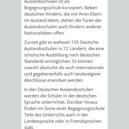
Auslandsschulen ist als
/
AMT
AMT
Begegnungsschule konzipiert. Neben
DENKMALSCHUTZBEHÖRDE
STÄDTISCHER
BEREICH
deutschen Kindern, die mit ihren Eltern
DEZERNATE
FÜR
FÜR
im Ausland leben, stehen die Türen der
HÄUSER
DENKMALSCHUTZ
Auslandsschulen auch Kindern anderer
BAURECHT
BILDUNG
Nationalitäten offen.
/
GENEHMIGUNGSVERFAHREN
TAG
Zurzeit gibt es weltweit 135 Deutsche
UND
UND
LIEGENSCHAFTEN
Auslandsschulen in 72 Ländern, die eine
DES
schulische Ausbildung nach deutschen
DENKMALSCHUTZ
SPORT
Standards ermöglichen. Es können
ABWASSERBESEITIGUNG
OFFENEN
sowohl deutsche als auch internationale
AMT
AMT
und gegebenenfalls auch landeseigene
DENKMALS
ERSCHLIESSUNGSBEITRAG
Abschlüsse erworben werden.
FÜR
FÜR
In den Deutschen Auslandsschulen
ANTRAGSVERFAHREN
werden die Schüler in der deutschen
IMMOBILIENWIRT
KULTUR,
Sprache unterrichtet. Darüber hinaus
VERMIETE
finden im Sinne einer Begegnungsschule
TOURISMUS
STABSSTELLE
HOCHBAU
Teile des Unterrichts auch in der
DOCH
Landessprache oder in Fremdsprachen
&
BÄDER
(PLANUNG
statt.