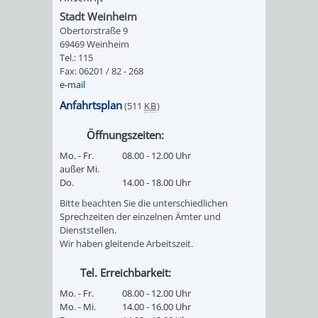
Stadt Weinheim
PRESSE-
RECHNUNGS
Obertorstraße 9
69469 Weinheim
Tel.: 115
UND
REFERAT
Fax: 06201 / 82 - 268
e-mail
ÖFFENTLICHKEITS
DES
Anfahrtsplan
(511
KB
)
ERSTEN
Öffnungszeiten:
Mo. - Fr.
08.00 - 12.00 Uhr
BÜRGERMEIS
außer Mi.
Do.
14.00 - 18.00 Uhr
REFERAT
STABSSTELL
Bitte beachten Sie die unterschiedlichen
Sprechzeiten der einzelnen Ämter und
DES
RECHT
Dienststellen.
Wir haben gleitende Arbeitszeit.
OBERBÜRGERMEI
STADTBIBLIO
Tel. Erreichbarkeit:
Mo. - Fr.
08.00 - 12.00 Uhr
STADTKÄMMEREI
STANDESAM
Mo. - Mi.
14.00 - 16.00 Uhr