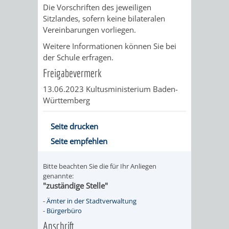
Die Vorschriften des jeweiligen
RENTENABTE
UNTERBRI
Sitzlandes, sofern keine bilateralen
Vereinbarungen vorliegen.
VON
Weitere Informationen können Sie bei
der Schule erfragen.
OBDACHL
Freigabevermerk
UND
13.06.2023 Kultusministerium Baden-
Württemberg
FLÜCHTLI
Seite drucken
EIGENBETRIEB
FEUERWEHR
Seite empfehlen
STADTENTWÄSSE
PERSONAL-
Bitte beachten Sie die für Ihr Anliegen
genannte:
UND
"zuständige Stelle"
ORGANISAT
-
Ämter in der Stadtverwaltung
-
Bürgerbüro
Anschrift
STADTARCHI