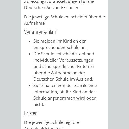
Zulassungsvoraussetzungen für die
Deutschen Auslandsschulen.
VERKEHRSA
Die jeweilige Schule entscheidet über die
Aufnahme.
UND
Verfahrensablauf
GRÜNFLÄCH
Sie melden Ihr Kind an der
entsprechenden Schule an.
INFRASTRU
STRASSEN- 
Die Schule entscheidet anhand
individueller Voraussetzungen
ND L
und schulspezifischer Kriterien
über die Aufnahme an der
ANDSCHAF
Deutschen Schule im Ausland.
Sie erhalten von der Schule eine
FRIEDHÖFE
BAUBETRI
Information, ob Ihr Kind an der
Schule angenommen wird oder
nicht.
AMT
BÜRGER-
Fristen
FÜR
UND
Die jeweilige Schule legt die
Anmeldefristen fest.