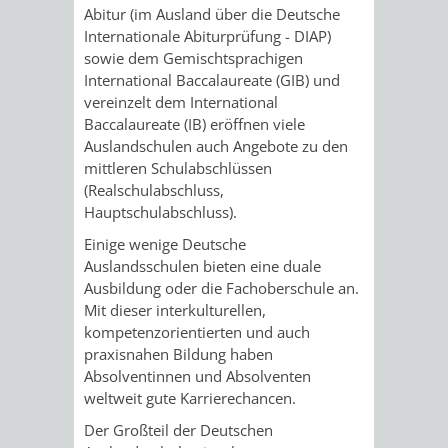
STADTENTWICKLUNG
HILFE
Abitur (im Ausland über die Deutsche
TAGESORDNUNG
BERATUNGSERGEBNI
Internationale Abiturprüfung - DIAP)
BERATUNGSERGEBNISSE
sowie dem Gemischtsprachigen
MENSCHEN
MENSCHEN
/
International Baccalaureate (GIB) und
vereinzelt dem International
MIT
MIT
SITZUNGSUNTERLAGEN
Baccalaureate (IB) eröffnen viele
Auslandschulen auch Angebote zu den
BEHINDERUNG
DEMENZ
UMLEGUNGSAUSSCHUSS
BERATENDE
mittleren Schulabschlüssen
(Realschulabschluss,
MIGRANTEN
BAUHERREN
AUSSCHÜSSE
Hauptschulabschluss).
Einige wenige Deutsche
/
BAUHERRENBERATUNG
GRUNDSTÜCKSWERTERMITTLUNG
BERATUNGSERGEBNISS
Auslandsschulen bieten eine duale
Ausbildung oder die Fachoberschule an.
FLÜCHTLINGE
RATHAUS
DENKMALSCHUTZ
VERKAUF
Mit dieser interkulturellen,
kompetenzorientierten und auch
STÄDTISCHER
AUFGABEN
STEUERVORTEILE
praxisnahen Bildung haben
Absolventinnen und Absolventen
BAUPLÄTZE
DER
weltweit gute Karrierechancen.
SATZUNGEN
BÜRGERMEISTER
ÄMTER
Der Großteil der Deutschen
UNTEREN
VERKAUF
IM