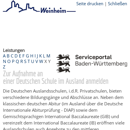
Seite drucken
|
Schließen
Startseite
/
Bürgerservice
/
Beratung &
Angebote
/
Dienstleistungen Service BW
/
Verfahrensbeschreibung
Leistungen
A
B
C
D
E
F
G
H
I
J
K
L
M
N
O
P
Q
R
S
T
U
V
W
X
Y
Z
Zur Aufnahme an
einer Deutschen Schule im Ausland anmelden
Die Deutschen Auslandsschulen, i.d.R. Privatschulen, bieten
verschiedene Bildungsgänge und Abschlüsse an. Neben dem
klassischen deutschen Abitur (im Ausland über die Deutsche
Internationale Abiturprüfung - DIAP) sowie dem
Gemischtsprachigen International Baccalaureate (GIB) und
vereinzelt dem International Baccalaureate (IB) eröffnen viele
Auslandschulen auch Angebote zu den mittleren