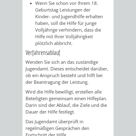
Wenn Sie schon vor Ihrem 18.
Geburtstag Leistungen der
VERKEHRSA
Kinder- und Jugendhilfe erhalten
haben, soll die Hilfe für junge
UND
Volljährige verhindern, dass die
Hilfe mit Ihrer Volljährigkeit
GRÜNFLÄCH
plötzlich abbricht.
Verfahrensablauf
INFRASTRU
STRASSEN- 
Wenden Sie sich an das zuständige
ND L
Jugendamt. Dieses entscheidet darüber,
ob ein Anspruch besteht und hilft bei
ANDSCHAF
der Beantragung der Leistung.
Wird die Hilfe bewilligt, erstellen alle
FRIEDHÖFE
BAUBETRI
Beteiligten gemeinsam einen Hilfeplan.
Darin sind der Ablauf, die Ziele und die
AMT
BÜRGER-
Dauer der Hilfe festlegt.
Das Jugendamt überprüft in
FÜR
UND
regelmäßigen Gesprächen den
Fortschritt der Hilfe.