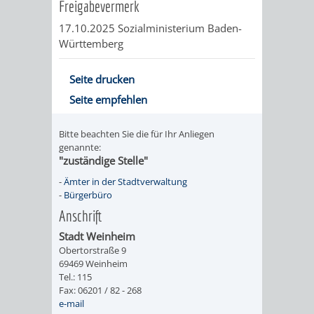
Freigabevermerk
RENTENABTE
UNTERBRI
17.10.2025 Sozialministerium Baden-
Württemberg
VON
Seite drucken
OBDACHL
Seite empfehlen
UND
Bitte beachten Sie die für Ihr Anliegen
FLÜCHTLI
genannte:
"zuständige Stelle"
EIGENBETRIEB
FEUERWEHR
-
Ämter in der Stadtverwaltung
-
Bürgerbüro
STADTENTWÄSSE
PERSONAL-
Anschrift
Stadt Weinheim
UND
Obertorstraße 9
69469 Weinheim
ORGANISAT
Tel.: 115
Fax: 06201 / 82 - 268
e-mail
STADTARCHI