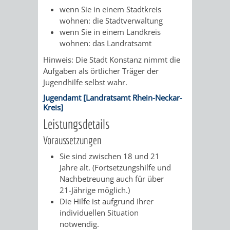
AN
wenn Sie in einem Stadtkreis
WIRTSCHAFT
UND
wohnen: die Stadtverwaltung
DEINE
wenn Sie in einem Landkreis
BAU)
KULTURBÜR
MUSEUM
wohnen: das Landratsamt
STADT
Hinweis: Die Stadt Konstanz nimmt die
GEBÄUDEBETRIEB
LIEGENSCHAFT
STADTTOURI
WIRTSCHA
Aufgaben als örtlicher Träger der
WIEDERVERMIETUNGSPRÄMIE
Jugendhilfe selbst wahr.
UND
IMMOBILIENMAN
Jugendamt [Landratsamt Rhein-Neckar-
Kreis]
STADTMAR
Leistungsdetails
AMT
AMT
Voraussetzungen
FÜR
FÜR
Sie sind zwischen 18 und 21
Jahre alt. (Fortsetzungshilfe und
SOZIALE
STADTENTWI
Nachbetreuung auch für über
21-Jährige möglich.)
ANGELEGENHEITE
Die Hilfe ist aufgrund Ihrer
AMT
individuellen Situation
notwendig.
INTEGRATIONSBE
FÜR