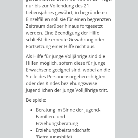
STADTENTWICKLUNG
HILFE
nur bis zur Vollendung des 21.
TAGESORDNUNG
BERATUNGSERGEBNI
Lebensjahres gewährt; in begründeten
BERATUNGSERGEBNISSE
Einzelfällen soll sie für einen begrenzten
MENSCHEN
MENSCHEN
/
Zeitraum darüber hinaus fortgesetzt
werden. Eine Beendigung der Hilfe
MIT
MIT
SITZUNGSUNTERLAGEN
schließt die erneute Gewährung oder
Fortsetzung einer Hilfe nicht aus.
BEHINDERUNG
DEMENZ
UMLEGUNGSAUSSCHUSS
BERATENDE
Als Hilfe für junge Volljährige sind die
MIGRANTEN
BAUHERREN
AUSSCHÜSSE
Hilfen möglich, sofern diese für junge
Erwachsene geeignet sind, wobei an die
/
Stelle des Personensorgeberechtigten
BAUHERRENBERATUNG
GRUNDSTÜCKSWERTERMITTLUNG
BERATUNGSERGEBNISS
oder des Kindes beziehungsweise
FLÜCHTLINGE
Jugendlichen der junge Volljährige tritt.
RATHAUS
DENKMALSCHUTZ
VERKAUF
Beispiele:
STÄDTISCHER
AUFGABEN
STEUERVORTEILE
Beratung im Sinne der Jugend-,
Familien- und
BAUPLÄTZE
DER
Erziehungsberatung
SATZUNGEN
BÜRGERMEISTER
ÄMTER
Erziehungsbeistandschaft
UNTEREN
VERKAUF
(Betreuungshilfe)
IM