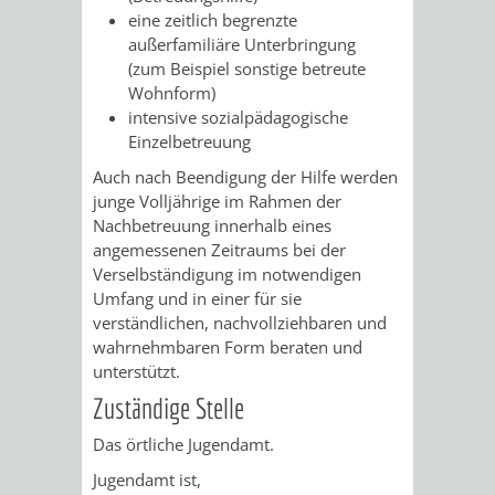
/
eine zeitlich begrenzte
AMT
AMT
DENKMALSCHUTZBEHÖRDE
STÄDTISCHER
außerfamiliäre Unterbringung
BEREICH
DEZERNATE
(zum Beispiel sonstige betreute
FÜR
FÜR
HÄUSER
Wohnform)
DENKMALSCHUTZ
intensive sozialpädagogische
BAURECHT
BILDUNG
/
Einzelbetreuung
GENEHMIGUNGSVERFAHREN
TAG
UND
UND
Auch nach Beendigung der Hilfe werden
LIEGENSCHAFTEN
DES
junge Volljährige im Rahmen der
DENKMALSCHUTZ
SPORT
Nachbetreuung innerhalb eines
ABWASSERBESEITIGUNG
OFFENEN
angemessenen Zeitraums bei der
Verselbständigung im notwendigen
AMT
AMT
DENKMALS
ERSCHLIESSUNGSBEITRAG
Umfang und in einer für sie
verständlichen, nachvollziehbaren und
FÜR
FÜR
wahrnehmbaren Form beraten und
ANTRAGSVERFAHREN
unterstützt.
IMMOBILIENWIRT
KULTUR,
Zuständige Stelle
VERMIETE
TOURISMUS
STABSSTELLE
HOCHBAU
Das örtliche Jugendamt.
DOCH
&
BÄDER
(PLANUNG
Jugendamt ist,