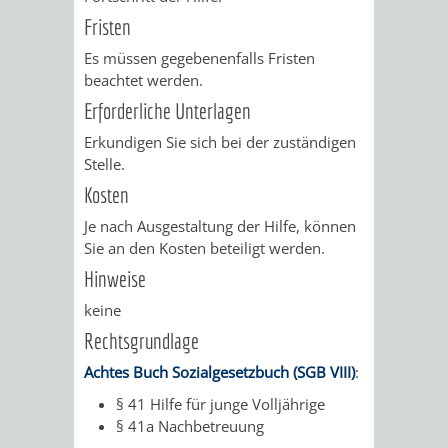
VERMESSUNG,
ORDNUNGSA
Fristen
BODENORDNUNG
AUSLÄNDERA
BÜRGERB
Es müssen gegebenenfalls Fristen
beachtet werden.
UND
GEWERBE-
ÖFFENTLI
Erforderliche Unterlagen
GEOINFORMATIO
Erkundigen Sie sich bei der zuständigen
UND
SICHERHEI
Stelle.
GESUNDHEIT
ORDNUNG
Kosten
Je nach Ausgestaltung der Hilfe, können
UND
Sie an den Kosten beteiligt werden.
Hinweise
VERKEHR
keine
VERKEHRS
BUSSGEL
Rechtsgrundlage
Achtes Buch Sozialgesetzbuch (SGB VIII)
:
GEMEINDE
AKTUELL
§ 41
Hilfe für junge Volljährige
VERKEHR
§ 41a Nachbetreuung