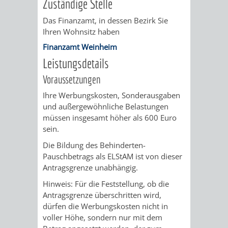
Zuständige Stelle
UMWELT-
VERWALTUNG
Das Finanzamt, in dessen Bezirk Sie
Ihren Wohnsitz haben
UND
HOHENSACH
Finanzamt Weinheim
KLIMASCHUTZ
Leistungsdetails
VERWALTUNG
Voraussetzungen
KLIMASCHUTZ
LÜTZELSACH
Ihre Werbungskosten, Sonderausgaben
und außergewöhnliche Belastungen
UND
VERWALTUNG
müssen insgesamt höher als 600 Euro
sein.
ENERGIEMANAGE
OBERFLOCKE
Die Bildung des Behinderten-
Pauschbetrags als ELStAM ist von dieser
VERWALTUNGSSTE
VERWALTUNG
Antragsgrenze unabhängig.
RIPPENWEIER
RITSCHWEIE
Hinweis:
Für die Feststellung, ob die
Antragsgrenze überschritten wird,
dürfen die Werbungskosten nicht in
VERWALTUNGSSTE
voller Höhe, sondern nur mit dem