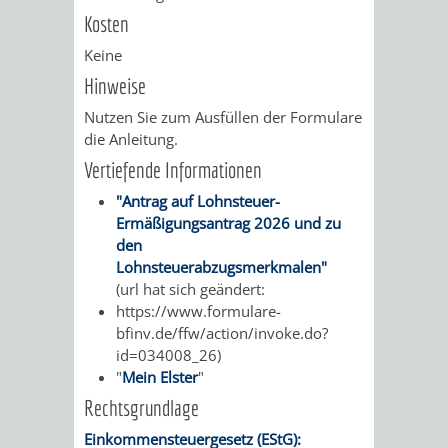
Kosten
VERMIETUNG
/
JÜDISCHE
Keine
VON
FAMILIENFORSCHUNG
SPUREN
Hinweise
RÄUMEN
Nutzen Sie zum Ausfüllen der Formulare
IN
die Anleitung.
WEINHEIM
Vertiefende Informationen
"Antrag auf Lohnsteuer-
KRIEGERDENKMAL
Ermäßigungsantrag 2026 und zu
den
NOTRUFNUMMERN
PARTEIEN
Lohnsteuerabzugsmerkmalen"
(url hat sich geändert:
UND
https://www.formulare-
SOZIALE
bfinv.de/ffw/action/invoke.do?
NOTDIENSTE
id=034008_26)
EINRICHTUNGEN
"
Mein Elster
"
Rechtsgrundlage
SPIELPLÄTZE
SPORTSTÄTTEN
Einkommensteuergesetz (EStG):