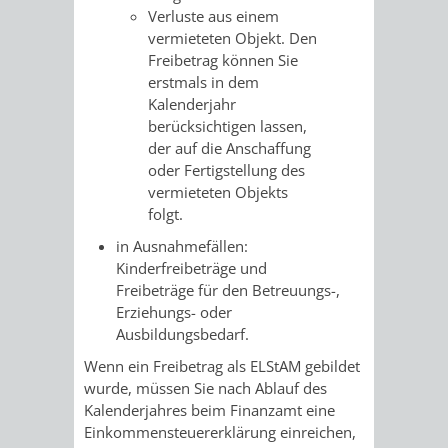
Verluste aus einem
vermieteten Objekt. Den
PRESSE-
RECHNUNGS
Freibetrag können Sie
erstmals in dem
UND
REFERAT
Kalenderjahr
berücksichtigen lassen,
ÖFFENTLICHKEITS
DES
der auf die Anschaffung
oder Fertigstellung des
ERSTEN
vermieteten Objekts
folgt.
BÜRGERMEIS
in Ausnahmefällen:
Kinderfreibeträge und
REFERAT
STABSSTELL
Freibeträge für den Betreuungs-,
Erziehungs- oder
DES
RECHT
Ausbildungsbedarf.
OBERBÜRGERMEI
Wenn ein Freibetrag als ELStAM gebildet
STADTBIBLIO
wurde, müssen Sie nach Ablauf des
Kalenderjahres beim Finanzamt eine
STADTKÄMMEREI
STANDESAM
Einkommensteuererklärung einreichen,