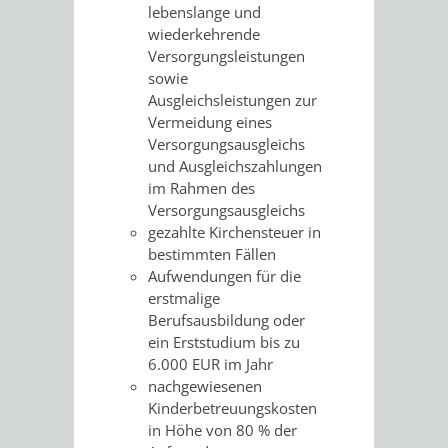
VERMESSUNG,
ORDNUNGSA
lebenslange und
wiederkehrende
BODENORDNUNG
AUSLÄNDERA
BÜRGERB
Versorgungsleistungen
sowie
UND
Ausgleichsleistungen zur
GEWERBE-
ÖFFENTLI
Vermeidung eines
GEOINFORMATIO
Versorgungsausgleichs
UND
SICHERHEI
und Ausgleichszahlungen
im Rahmen des
GESUNDHEIT
ORDNUNG
Versorgungsausgleichs
gezahlte Kirchensteuer in
UND
bestimmten Fällen
Aufwendungen für die
VERKEHR
erstmalige
Berufsausbildung oder
VERKEHRS
BUSSGEL
ein Erststudium bis zu
6.000 EUR im Jahr
GEMEINDE
AKTUELL
nachgewiesenen
Kinderbetreuungskosten
VERKEHR
in Höhe von 80 % der