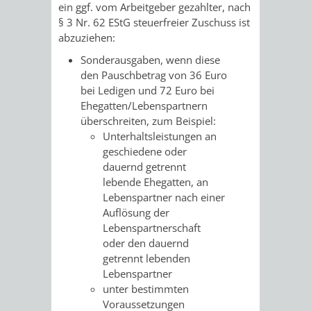
ein ggf. vom Arbeitgeber gezahlter, nach
§ 3 Nr. 62 EStG steuerfreier Zuschuss ist
VERKEHRSA
abzuziehen:
UND
Sonderausgaben, wenn diese
den Pauschbetrag von 36 Euro
GRÜNFLÄCH
bei Ledigen und 72 Euro bei
Ehegatten/Lebenspartnern
überschreiten
, zum Beispiel:
INFRASTRU
STRASSEN- 
Unterhaltsleistungen an
geschiedene oder
ND L
dauernd getrennt
lebende Ehegatten, an
ANDSCHAF
Lebenspartner nach einer
Auflösung der
FRIEDHÖFE
BAUBETRI
Lebenspartnerschaft
oder den dauernd
AMT
BÜRGER-
getrennt lebenden
Lebenspartner
FÜR
UND
unter bestimmten
Voraussetzungen