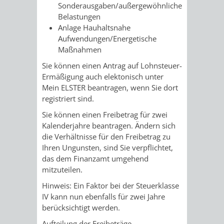
Sonderausgaben/außergewöhnliche
FRIEDHÖFE
KIRCHEN
RIDE
Belastungen
Anlage Hauhaltsnahe
BESTATTUNGSMÖGLICHKEITEN
HAUPTFRIEDHOF
KULTUREINRICHTUNGEN
Aufwendungen/Energetische
PARKEN
RADFAHREN
Maßnahmen
WEINHEIM
THEATER
MUSEUM
APP
VRNNEXTBIKE
Sie können einen Antrag auf Lohnsteuer-
Ermäßigung auch elektonisch unter
FRIEDHÖFE
FRIEDHOF
VERANSTALTUNGEN
KINDER
EASYPARKEN
Mein ELSTER beantragen, wenn Sie dort
VERKEHRSPLANU
registriert sind.
HOHENSACHSEN
LÜTZELSACHSEN
IM
STADTPLAN /
Sie können einen Freibetrag für zwei
GEOPORTAL
Kalenderjahre beantragen. Ändern sich
FRIEDHOF
FRIEDHOF
MUSEUM
die Verhältnisse für den Freibetrag zu
Ihren Ungunsten, sind Sie verpflichtet,
OBERFLOCKENBACH
RIPPENWEIER-
STADTBIBLIOTHEK
KINO
das dem Finanzamt umgehend
mitzuteilen
.
HEILIGKREUZ
A
AUSLEIHE
VERANSTALTER
Hinweis
:
E
in Faktor bei der Steuerklasse
IV
kann
nun ebenfalls für zwei Jahre
FRIEDHOF
BIS
MEDIENANGEBOTE
VERANSTALTUNGSRÄUME
berücksichtigt werden
.
SULZBACH
Aufteilung der Freibeträge