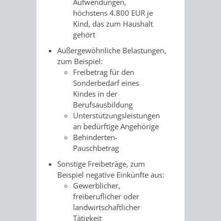
Aufwendungen,
RENTENABTE
UNTERBRI
höchstens 4.800 EUR je
Kind, das zum Haushalt
VON
gehört
Außergewöhnliche Belastungen
,
OBDACHL
zum Beispiel:
Freibetrag für den
UND
Sonderbedarf eines
Kindes in der
FLÜCHTLI
Berufsausbildung
Unterstützungsleistungen
EIGENBETRIEB
FEUERWEHR
an bedürftige Angehörige
Behinderten-
STADTENTWÄSSE
Pauschbetrag
PERSONAL-
Sonstige Freibeträge
, zum
UND
Beispiel negative Einkünfte aus:
Gewerblicher,
ORGANISAT
freiberuflicher oder
landwirtschaftlicher
STADTARCHI
Tätigkeit