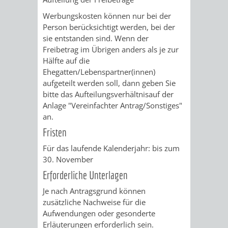
Z
ONLINE-
STADTHALLE
ROLF-
Werbungskosten können nur bei der
Person berücksichtigt werden, bei der
KATALOG
ENGELBRECHT-
sie entstanden sind. Wenn der
Freibetrag im Übrigen anders als je zur
HAUS
VERANSTALTUNGEN
AUSBILDUNG
Hälfte auf die
Ehegatten/Lebenspartner(innen)
&
BÜRGERSAAL
aufgeteilt werden soll, dann geben Sie
bitte das Aufteilungsverhältnisauf der
PRAKTIKA
IM
Anlage "Vereinfachter Antrag/Sonstiges"
an.
ALTEN
LEIHVERKEHR
SERVICE
Fristen
RATHAUS
DER
FÜR
Für das laufende Kalenderjahr: bis zum
30. November
BIBLIOTHEK
LEHRER/INNEN
STADTARCHIV
Erforderliche Unterlagen
Je nach Antragsgrund können
&
BENUTZUNG
BESTANDSÜBERSICHT
zusätzliche Nachweise für die
Aufwendungen oder gesonderte
ERZIEHER/INNEN
MELDEKARTEI
VERÖFFENTLICHUNGEN
Erläuterungen erforderlich sein.