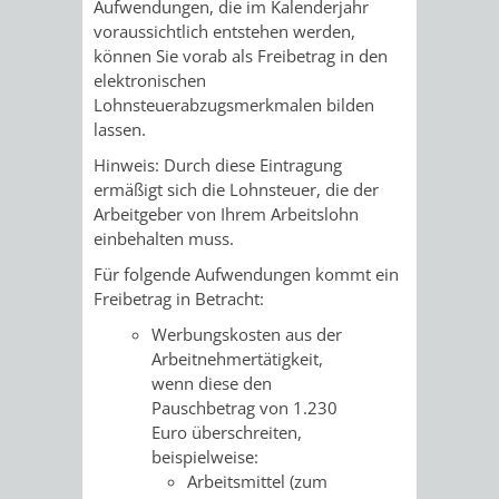
STADTENTWICKLUNG
Aufwendungen, die im Kalenderjahr
HILFE
TAGESORDNUNG
BERATUNGSERGEBNI
voraussichtlich entstehen werden,
können Sie vorab als Freibetrag in den
BERATUNGSERGEBNISSE
MENSCHEN
MENSCHEN
/
elektronischen
Lohnsteuerabzugsmerkmalen bilden
MIT
MIT
SITZUNGSUNTERLAGEN
lassen.
Hinweis:
Durch diese Eintragung
BEHINDERUNG
DEMENZ
UMLEGUNGSAUSSCHUSS
BERATENDE
ermäßigt sich die Lohnsteuer, die der
Arbeitgeber von Ihrem Arbeitslohn
MIGRANTEN
BAUHERREN
AUSSCHÜSSE
einbehalten muss.
/
Für folgende Aufwendungen kommt ein
BAUHERRENBERATUNG
GRUNDSTÜCKSWERTERMITTLUNG
BERATUNGSERGEBNISS
Freibetrag in Betracht:
FLÜCHTLINGE
RATHAUS
Werbungskosten aus der
DENKMALSCHUTZ
VERKAUF
Arbeitnehmertätigkeit,
wenn diese den
STÄDTISCHER
AUFGABEN
STEUERVORTEILE
Pauschbetrag von 1.230
Euro überschreiten
,
BAUPLÄTZE
DER
SATZUNGEN
beispielweise:
BÜRGERMEISTER
ÄMTER
Arbeitsmittel (zum
UNTEREN
VERKAUF
IM