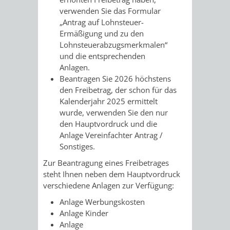
verwenden Sie das Formular
/ JAV
„Antrag auf Lohnsteuer-
Ermäßigung und zu den
SCHWERBEHINDERTENVERTR
ZENSUS
Lohnsteuerabzugsmerkmalen“
und die entsprechenden
2022
Anlagen
.
Beantragen Sie
2026
höchstens
STADTWEGWEISER
VERKEHR
den Freibetrag, der schon für das
Kalenderjahr
2025
ermittelt
wurde, verwenden Sie
den nur
den Hauptvordruck und die
Anlage Vereinfachter Antrag /
Sonstiges.
ÄMTER
EINRICHTUNGEN
VERKEHRSINFORMATIONEN
BAHNVERKEHR
Zur Beantragung eines Freibetrages
&
IN
BUSVERKEHR
RUFTAXI
steht Ihnen neben dem Hauptvordruck
verschiedene Anlagen zur Verfügung:
BEHÖRDEN
DER
CARSHARING
PARK
Anlage Werbungskosten
Anlage Kinder
STADT
&
Anlage