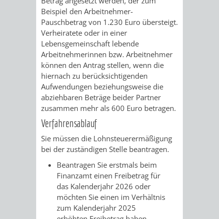
Betrag angesetzt werden, der zum
SULZBACH
Beispiel den Arbeitnehmer-
Pauschbetrag von 1.230 Euro übersteigt.
AMTLICHE
AUSSCHREIBUNGE
Verheiratete oder in einer
Lebensgemeinschaft lebende
BEKANNTMACHUNGEN
INFORMATIONSPF
Arbeitnehmerinnen bzw. Arbeitnehmer
können den Antrag stellen, wenn die
WAHLEN
STÄDTISCHE
hiernach zu berücksichtigenden
Aufwendungen beziehungsweise die
/
FINANZEN
abziehbaren Beträge beider Partner
zusammen mehr als 600 Euro betragen.
ABSTIMMUNGEN
/
Verfahrensablauf
Sie müssen die Lohnsteuerermäßigung
HAUSHALT
bei der zuständigen Stelle beantragen.
KOMMUNALE
RECHNUNGSS
Beantragen Sie erstmals beim
Finanzamt einen Freibetrag für
STEUERN
das Kalenderjahr 2026 oder
möchten Sie einen im Verhältnis
zum Kalenderjahr
2025
STADTRECHT
PERSONALRAT
erhöhten Freibetrag haben,