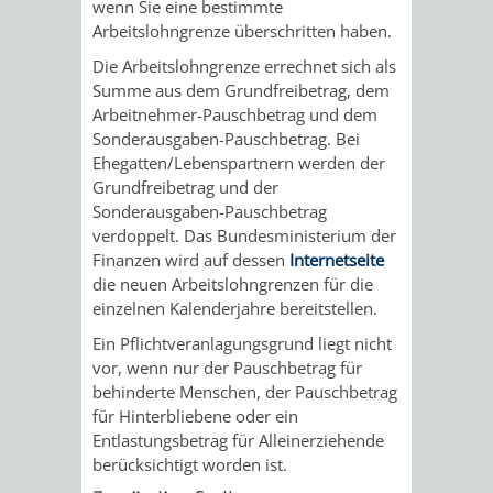
wenn Sie eine bestimmte
FINANZEN
STEUERABTEIL
HEIRATEN
Arbeitslohngrenze überschritten haben.
Die Arbeitslohngrenze errechnet sich als
UND
IN
GRUNDSTEUER
Summe aus dem Grundfreibetrag, dem
Arbeitnehmer-Pauschbetrag und dem
HAUSHALT
WEINHEIM
STADTKASSE
Sonderausgaben-Pauschbetrag. Bei
Ehegatten/Lebenspartnern werden der
INFORMATIO
WEINHEIME
BETEILIGUNGSMA
Grundfreibetrag und der
Sonderausgaben-Pauschbetrag
DES
KIRCHEN
verdoppelt. Das Bundesministerium der
Finanzen wird auf dessen
Internetseite
STANDESAM
FOTOMOTIV
die neuen Arbeitslohngrenzen für die
einzelnen Kalenderjahre bereitstellen.
-
Ein Pflichtveranlagungsgrund liegt nicht
vor, wenn nur der Pauschbetrag für
WEINHEIM
behinderte Menschen, der Pauschbetrag
für Hinterbliebene oder ein
ALS
Entlastungsbetrag für Alleinerziehende
berücksichtigt worden ist.
GASTGEBER