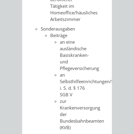
AN
Tätigkeit im
WIRTSCHAFT
UND
Homeoffice/häusliches
DEINE
Arbeitszimmer
BAU)
KULTURBÜR
MUSEUM
STADT
Sonderausgaben
Beiträge
GEBÄUDEBETRIEB
LIEGENSCHAFT
STADTTOURI
WIRTSCHA
an eine
WIEDERVERMIETUNGSPRÄMIE
ausländische
UND
IMMOBILIENMAN
Basiskranken-
und
STADTMAR
Pflegeversicherung
an
AMT
AMT
Selbsthilfeeinrichtungen/Solidarge
i. S. d. § 176
FÜR
FÜR
SGB V
zur
SOZIALE
STADTENTWI
Krankenversorgung
der
ANGELEGENHEITE
AMT
Bundesbahnbeamten
(KVB)
INTEGRATIONSBE
FÜR