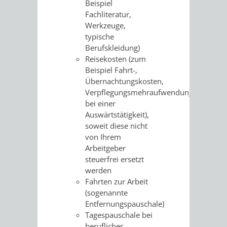
Beispiel
/
AMT
AMT
Fachliteratur,
DENKMALSCHUTZBEHÖRDE
STÄDTISCHER
BEREICH
Werkzeuge,
DEZERNATE
FÜR
FÜR
typische
HÄUSER
DENKMALSCHUTZ
Berufskleidung)
BAURECHT
BILDUNG
Reisekosten (zum
/
GENEHMIGUNGSVERFAHREN
TAG
Beispiel Fahrt-,
UND
UND
Übernachtungskosten,
LIEGENSCHAFTEN
DES
Verpflegungsmehraufwendungen
DENKMALSCHUTZ
SPORT
bei einer
ABWASSERBESEITIGUNG
OFFENEN
Auswärtstätigkeit),
soweit diese nicht
AMT
AMT
DENKMALS
ERSCHLIESSUNGSBEITRAG
von Ihrem
Arbeitgeber
FÜR
FÜR
steuerfrei ersetzt
ANTRAGSVERFAHREN
werden
IMMOBILIENWIRT
KULTUR,
Fahrten zur Arbeit
VERMIETE
(sogenannte
TOURISMUS
STABSSTELLE
HOCHBAU
Entfernungspauschale)
DOCH
Tagespauschale bei
&
BÄDER
(PLANUNG
beruflicher