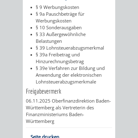
&
§ 9 Werbungskosten
§ 9a Pauschbeträge für
BÄDER
Werbungskosten
§ 10 Sonderausgaben
VERANSTALTUNGSRÄUME
§ 33 Außergewöhnliche
Belastungen
STADTHALLE
ROLF-
§ 39 Lohnsteuerabzugsmerkmal
§ 39a Freibetrag und
ENGELBRECHT-
Hinzurechnungsbetrag
§ 39e Verfahren zur Bildung und
HAUS
Anwendung der elektronischen
Lohnsteuerabzugsmerkmale
BÜRGERSAAL
Freigabevermerk
06.11.2025 Oberfinanzdirektion Baden-
IM
Württemberg als Vertreterin des
Finanzministeriums Baden-
ALTEN
Württemberg
RATHAUS
Seite drucken