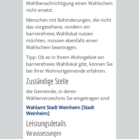
STADTENTWICKLUNG
Wahlbenachrichtigung einen Wahlschein
HILFE
TAGESORDNUNG
BERATUNGSERGEBNI
nicht ersetzt.
BERATUNGSERGEBNISSE
MENSCHEN
MENSCHEN
/
Menschen mit Behinderungen, die nicht
das vorgesehene, sondern ein
MIT
MIT
SITZUNGSUNTERLAGEN
barrierefreies Wahllokal nutzen
möchten, müssen ebenfalls einen
BEHINDERUNG
DEMENZ
Wahlschein beantragen.
UMLEGUNGSAUSSCHUSS
BERATENDE
Tipp: Ob es in Ihrem Wohngebiet ein
MIGRANTEN
BAUHERREN
AUSSCHÜSSE
barrierefreies Wahllokal gibt, können Sie
bei Ihrer Wohnortgemeinde erfahren.
/
BAUHERRENBERATUNG
GRUNDSTÜCKSWERTERMITTLUNG
BERATUNGSERGEBNISS
Zuständige Stelle
FLÜCHTLINGE
die Gemeinde, in deren
RATHAUS
DENKMALSCHUTZ
VERKAUF
Wählerverzeichnis Sie eingetragen sind
STÄDTISCHER
Wahlamt Stadt Weinheim [Stadt
AUFGABEN
STEUERVORTEILE
Weinheim]
BAUPLÄTZE
Leistungsdetails
DER
SATZUNGEN
BÜRGERMEISTER
ÄMTER
Voraussetzungen
UNTEREN
VERKAUF
IM