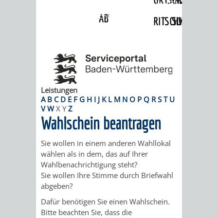
Angebote
»
Dienstleistungen Service BW
»
Verfahrensbeschreibung
ABWASSERBESEITIGUNG
RITSCHWEIER
SULZBACH
BEHÖRDENNUMMER
FAMILIEN
AUSSCHÜSSE
JUGENDGEMEINDE
115
BERATUNG
UND
TAGESORDNUNG
PROJEKTE
UND
BEIRÄTE
Leistungen
/
A
B
C
D
E
F
G
H
I
J
K
L
M
N
O
P
Q
R
S
T
U
V
W
X
Y
Z
HILFE
AUSSCHUSS
HAUPTAUSSCHUSS
SITZUNGSUNTERL
Wahlschein beantragen
KINDER
SENIOREN
FÜR
BERATUNGSERGEBNISS
ABGEORDNETE
Sie wollen in einem anderen Wahllokal
wählen als in dem, das auf Ihrer
UND
TECHNIK,
BETREUUNG
FREIZEITANGEBOTE
KINDER-
STADTRECHT
Wahlbenachrichtigung steht?
Sie wollen Ihre Stimme durch Briefwahl
JUGENDLICHE
UMWELT
UND
BERATUNG
UND
abgeben?
UND
PFLEGE
Dafür benötigen Sie einen Wahlschein.
UND
JUGENDBEIRAT
Bitte beachten Sie, dass die