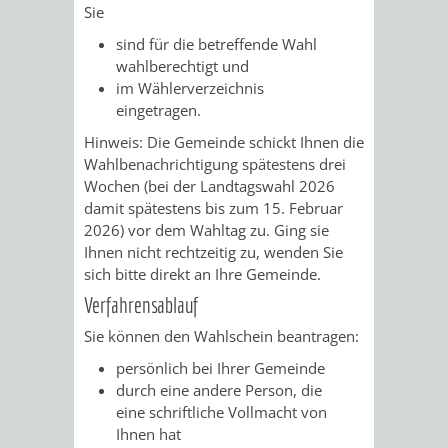
Sie
/
AMT
AMT
DENKMALSCHUTZBEHÖRDE
STÄDTISCHER
BEREICH
sind für die betreffende Wahl
DEZERNATE
wahlberechtigt und
FÜR
FÜR
HÄUSER
DENKMALSCHUTZ
im Wählerverzeichnis
eingetragen.
BAURECHT
BILDUNG
/
GENEHMIGUNGSVERFAHREN
TAG
Hinweis: Die Gemeinde schickt Ihnen die
UND
UND
Wahlbenachrichtigung spätestens drei
LIEGENSCHAFTEN
DES
Wochen (bei der Landtagswahl 2026
DENKMALSCHUTZ
SPORT
damit spätestens bis zum 15. Februar
ABWASSERBESEITIGUNG
OFFENEN
2026) vor dem Wahltag zu. Ging sie
AMT
AMT
Ihnen nicht rechtzeitig zu, wenden Sie
DENKMALS
ERSCHLIESSUNGSBEITRAG
sich bitte direkt an Ihre Gemeinde.
FÜR
FÜR
Verfahrensablauf
ANTRAGSVERFAHREN
Sie können den Wahlschein beantragen:
IMMOBILIENWIRT
KULTUR,
VERMIETE
persönlich bei Ihrer Gemeinde
TOURISMUS
STABSSTELLE
HOCHBAU
durch eine andere Person, die
DOCH
eine schriftliche Vollmacht von
&
BÄDER
(PLANUNG
Ihnen hat