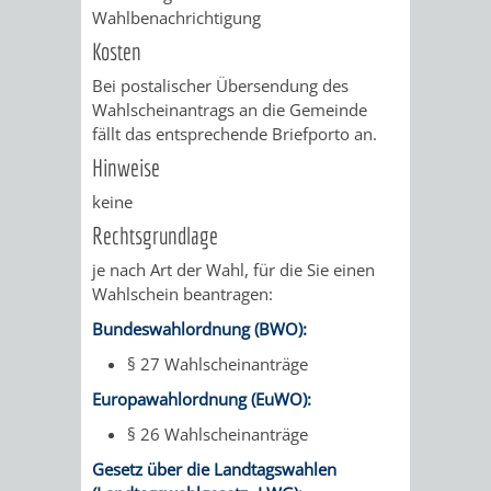
Wahlbenachrichtigung
RENTENABTE
UNTERBRI
Kosten
VON
Bei postalischer Übersendung des
Wahlscheinantrags an die Gemeinde
OBDACHL
fällt das entsprechende Briefporto an.
Hinweise
UND
keine
FLÜCHTLI
Rechtsgrundlage
je nach Art der Wahl, für die Sie einen
EIGENBETRIEB
FEUERWEHR
Wahlschein beantragen:
STADTENTWÄSSE
Bundeswahlordnung (BWO):
PERSONAL-
§ 27 Wahlscheinanträge
UND
Europawahlordnung (EuWO):
ORGANISAT
§ 26 Wahlscheinanträge
Gesetz über die Landtagswahlen
STADTARCHI