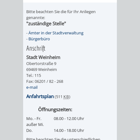
FINANZEN
STEUERABTEIL
HEIRATEN
Bitte beachten Sie die für Ihr Anliegen
genannte:
UND
IN
GRUNDSTEUER
"zuständige Stelle"
-
Ämter in der Stadtverwaltung
HAUSHALT
WEINHEIM
STADTKASSE
-
Bürgerbüro
Anschrift
INFORMATIO
WEINHEIME
BETEILIGUNGSMA
Stadt Weinheim
DES
KIRCHEN
Obertorstraße 9
69469 Weinheim
Tel.: 115
STANDESAM
FOTOMOTIV
Fax: 06201 / 82 - 268
e-mail
-
Anfahrtsplan
(511
KB
)
WEINHEIM
Öffnungszeiten:
Mo. - Fr.
08.00 - 12.00 Uhr
ALS
außer Mi.
Do.
14.00 - 18.00 Uhr
GASTGEBER
Bitte beachten Sie die unterschiedlichen