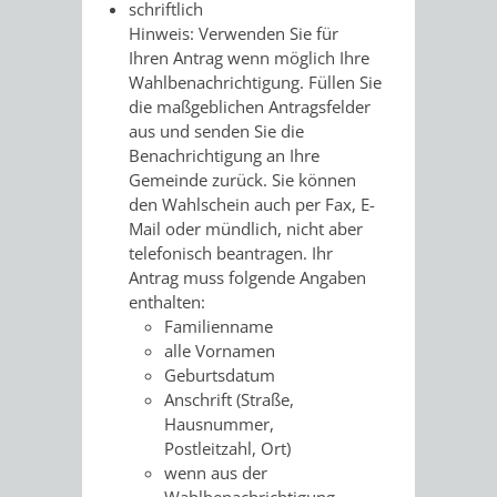
AN
schriftlich
WIRTSCHAFT
UND
Hinweis:
Verwenden Sie für
DEINE
Ihren Antrag wenn möglich Ihre
BAU)
KULTURBÜR
MUSEUM
Wahlbenachrichtigung. Füllen Sie
STADT
die maßgeblichen Antragsfelder
aus und senden Sie die
GEBÄUDEBETRIEB
LIEGENSCHAFT
STADTTOURI
WIRTSCHA
Benachrichtigung an Ihre
WIEDERVERMIETUNGSPRÄMIE
Gemeinde zurück. Sie können
UND
IMMOBILIENMAN
den Wahlschein auch per Fax, E-
Mail oder mündlich, nicht aber
STADTMAR
telefonisch beantragen.
Ihr
Antrag muss folgende Angaben
AMT
AMT
enthalten:
Familienname
FÜR
FÜR
alle Vornamen
Geburtsdatum
SOZIALE
STADTENTWI
Anschrift (Straße,
Hausnummer,
ANGELEGENHEITE
AMT
Postleitzahl, Ort)
wenn aus der
INTEGRATIONSBE
FÜR
Wahlbenachrichtigung