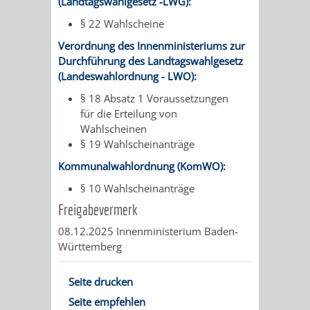
(Landtagswahlgesetz -LWG):
§ 22 Wahlscheine
PRESSE-
RECHNUNGS
Verordnung des Innenministeriums zur
UND
Durchführung des Landtagswahlgesetz
REFERAT
(Landeswahlordnung - LWO):
ÖFFENTLICHKEITS
DES
§ 18 Absatz 1 Voraussetzungen
für die Erteilung von
ERSTEN
Wahlscheinen
§ 19 Wahlscheinanträge
BÜRGERMEIS
Kommunalwahlordnung (KomWO):
§ 10 Wahlscheinanträge
REFERAT
STABSSTELL
Freigabevermerk
DES
RECHT
08.12.2025 Innenministerium Baden-
Württemberg
OBERBÜRGERMEI
STADTBIBLIO
Seite drucken
STADTKÄMMEREI
STANDESAM
Seite empfehlen