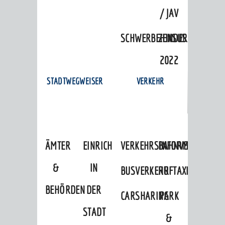
/ JAV
SCHWERBEHINDERTENVERTR
ZENSUS
2022
STADTWEGWEISER
VERKEHR
ÄMTER
EINRICHTUNGEN
VERKEHRSINFORMATIONEN
BAHNVERKEHR
&
IN
BUSVERKEHR
RUFTAXI
BEHÖRDEN
DER
CARSHARING
PARK
STADT
&