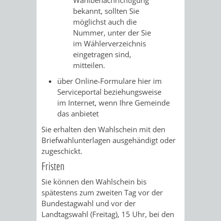
bekannt, sollten Sie
VERKEHRSA
möglichst auch die
Nummer, unter der Sie
UND
im Wählerverzeichnis
eingetragen sind,
GRÜNFLÄCH
mitteilen.
über Online-Formulare hier im
INFRASTRU
STRASSEN- 
Serviceportal beziehungsweise
im Internet, wenn Ihre Gemeinde
ND L
das anbietet
Sie erhalten den Wahlschein mit den
ANDSCHAF
Briefwahlunterlagen ausgehändigt oder
zugeschickt.
FRIEDHÖFE
BAUBETRI
Fristen
AMT
BÜRGER-
Sie können den Wahlschein bis
spätestens zum zweiten Tag vor der
FÜR
UND
Bundestagwahl und vor der
Landtagswahl (Freitag), 15 Uhr, bei den