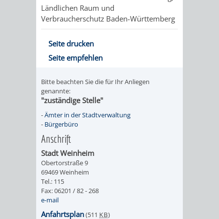
Ländlichen Raum und
UMWELT-
VERWALTUNG
Verbraucherschutz Baden-Württemberg
UND
HOHENSACH
Seite drucken
KLIMASCHUTZ
Seite empfehlen
VERWALTUNG
KLIMASCHUTZ
LÜTZELSACH
Bitte beachten Sie die für Ihr Anliegen
genannte:
"zuständige Stelle"
UND
VERWALTUNG
-
Ämter in der Stadtverwaltung
-
Bürgerbüro
ENERGIEMANAGE
OBERFLOCKE
Anschrift
VERWALTUNGSSTE
VERWALTUNG
Stadt Weinheim
Obertorstraße 9
69469 Weinheim
RIPPENWEIER
RITSCHWEIE
Tel.: 115
Fax: 06201 / 82 - 268
VERWALTUNGSSTE
e-mail
Anfahrtsplan
(511
KB
)