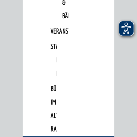
&
POLITIK & GREMIEN
BÄDER
Oberbürgermeister
VERANSTALTUNGSRÄUME
Bürgerinformationssystem
STADTHALLE
ROLF-
Gemeinderat
Ortschaftsräte
ENGELBRECHT-
Ausschüsse und Beiräte
HAUS
Jugendgemeinderat
BÜRGERSAAL
Abgeordnete
IM
Stadtrecht
ALTEN
RATHAUS
RATHAUS
Bürgermeister / Dezernate