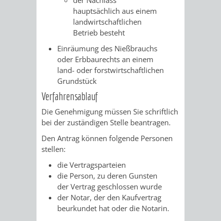
VERMESSUNG,
ORDNUNGSA
hauptsächlich aus einem
landwirtschaftlichen
BODENORDNUNG
AUSLÄNDERA
BÜRGERB
Betrieb besteht
UND
Einräumung des Nießbrauchs
GEWERBE-
ÖFFENTLI
oder Erbbaurechts an einem
GEOINFORMATIO
land- oder forstwirtschaftlichen
UND
SICHERHEI
Grundstück
GESUNDHEIT
ORDNUNG
Verfahrensablauf
Die Genehmigung müssen Sie schriftlich
UND
bei der zuständigen Stelle beantragen.
VERKEHR
Den Antrag können folgende Personen
stellen:
VERKEHRS
BUSSGEL
die Vertragsparteien
die Person, zu deren Gunsten
der Vertrag geschlossen wurde
GEMEINDE
AKTUELL
der Notar, der den Kaufvertrag
beurkundet hat oder die Notarin.
VERKEHR