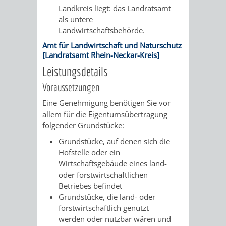
Landkreis liegt: das Landratsamt
/
AMT
AMT
DENKMALSCHUTZBEHÖRDE
STÄDTISCHER
als untere
BEREICH
Landwirtschaftsbehörde.
DEZERNATE
FÜR
FÜR
HÄUSER
DENKMALSCHUTZ
Amt für Landwirtschaft und Naturschutz
[Landratsamt Rhein-Neckar-Kreis]
BAURECHT
BILDUNG
/
GENEHMIGUNGSVERFAHREN
TAG
Leistungsdetails
UND
UND
LIEGENSCHAFTEN
Voraussetzungen
DES
DENKMALSCHUTZ
SPORT
Eine Genehmigung benötigen Sie vor
ABWASSERBESEITIGUNG
OFFENEN
allem für die Eigentumsübertragung
folgender Grundstücke:
AMT
AMT
DENKMALS
ERSCHLIESSUNGSBEITRAG
Grundstücke, auf denen sich die
FÜR
FÜR
Hofstelle oder ein
ANTRAGSVERFAHREN
Wirtschaftsgebäude eines land-
IMMOBILIENWIRT
KULTUR,
oder forstwirtschaftlichen
VERMIETE
Betriebes befindet
TOURISMUS
STABSSTELLE
HOCHBAU
Grundstücke, die land- oder
DOCH
forstwirtschaftlich genutzt
&
BÄDER
(PLANUNG
werden oder nutzbar wären und