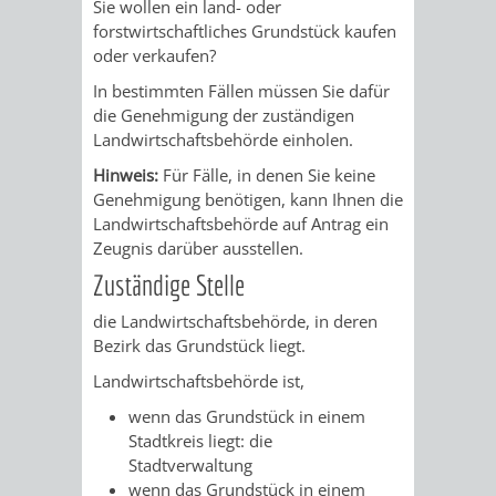
STADTENTWICKLUNG
Sie wollen ein land- oder
HILFE
TAGESORDNUNG
BERATUNGSERGEBNI
forstwirtschaftliches Grundstück kaufen
oder verkaufen?
BERATUNGSERGEBNISSE
MENSCHEN
MENSCHEN
/
In bestimmten Fällen müssen Sie dafür
die Genehmigung der zuständigen
MIT
MIT
SITZUNGSUNTERLAGEN
Landwirtschaftsbehörde einholen.
BEHINDERUNG
DEMENZ
UMLEGUNGSAUSSCHUSS
BERATENDE
Hinweis:
Für Fälle, in denen Sie keine
Genehmigung benötigen, kann Ihnen die
MIGRANTEN
BAUHERREN
AUSSCHÜSSE
Landwirtschaftsbehörde auf Antrag ein
Zeugnis darüber ausstellen.
/
BAUHERRENBERATUNG
GRUNDSTÜCKSWERTERMITTLUNG
BERATUNGSERGEBNISS
Zuständige Stelle
FLÜCHTLINGE
die Landwirtschaftsbehörde, in deren
RATHAUS
DENKMALSCHUTZ
VERKAUF
Bezirk das Grundstück liegt.
Landwirtschaftsbehörde ist,
STÄDTISCHER
AUFGABEN
STEUERVORTEILE
wenn das Grundstück in einem
BAUPLÄTZE
DER
Stadtkreis liegt: die
SATZUNGEN
Stadtverwaltung
BÜRGERMEISTER
ÄMTER
UNTEREN
VERKAUF
wenn das Grundstück in einem
IM