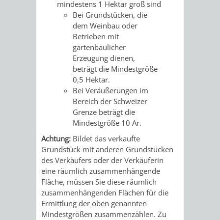
AN
mindestens 1 Hektar groß sind
WIRTSCHAFT
UND
Bei Grundstücken, die
DEINE
dem Weinbau oder
BAU)
KULTURBÜR
MUSEUM
Betrieben mit
STADT
gartenbaulicher
Erzeugung dienen,
GEBÄUDEBETRIEB
LIEGENSCHAFT
STADTTOURI
WIRTSCHA
beträgt die Mindestgröße
WIEDERVERMIETUNGSPRÄMIE
0,5 Hektar.
UND
IMMOBILIENMAN
Bei Veräußerungen im
Bereich der Schweizer
STADTMAR
Grenze beträgt die
Mindestgröße 10 Ar.
AMT
AMT
Achtung:
Bildet das verkaufte
FÜR
FÜR
Grundstück mit anderen Grundstücken
des Verkäufers oder der Verkäuferin
SOZIALE
STADTENTWI
eine räumlich zusammenhängende
Fläche, müssen Sie diese räumlich
ANGELEGENHEITE
zusammenhängenden Flächen für die
AMT
Ermittlung der oben genannten
Mindestgrößen zusammenzählen. Zu
INTEGRATIONSBE
FÜR