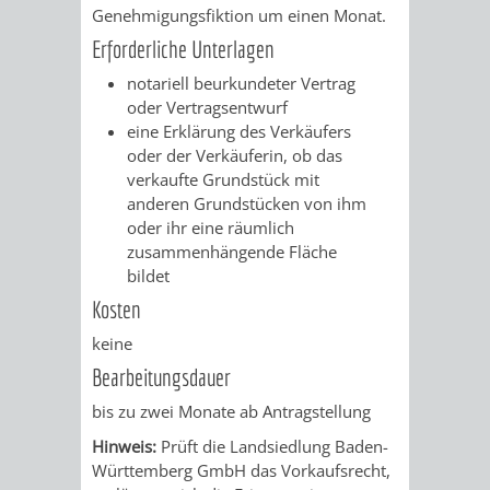
Genehmigungsfiktion um einen Monat.
PRESSE-
RECHNUNGS
Erforderliche Unterlagen
notariell beurkundeter Vertrag
UND
REFERAT
oder Vertragsentwurf
eine Erklärung des Verkäufers
ÖFFENTLICHKEITS
DES
oder der Verkäuferin, ob das
verkaufte Grundstück mit
ERSTEN
anderen Grundstücken von ihm
oder ihr eine räumlich
BÜRGERMEIS
zusammenhängende Fläche
bildet
REFERAT
STABSSTELL
Kosten
keine
DES
RECHT
Bearbeitungsdauer
OBERBÜRGERMEI
STADTBIBLIO
bis zu zwei Monate ab Antragstellung
Hinweis:
Prüft die Landsiedlung Baden-
STADTKÄMMEREI
STANDESAM
Württemberg GmbH das Vorkaufsrecht,