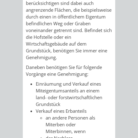
berücksichtigen sind dabei auch
angrenzende Flächen, die beispielsweise
VERKEHRSA
durch einen in öffentlichem Eigentum
befindlichen Weg oder Graben
UND
voneinander getrennt sind. Befindet sich
die Hofstelle oder ein
GRÜNFLÄCH
Wirtschaftsgebäude auf dem
Grundstück, benötigen Sie immer eine
INFRASTRU
STRASSEN- 
Genehmigung.
Daneben benötigen Sie für folgende
ND L
Vorgänge eine Genehmigung:
ANDSCHAF
Einräumung und Verkauf eines
Miteigentumsanteils an einem
FRIEDHÖFE
BAUBETRI
land- oder forstwirtschaftlichen
Grundstück
Verkauf eines Erbanteils
AMT
BÜRGER-
an andere Personen als
Miterben oder
FÜR
UND
Miterbinnen, wenn
der Nachlass