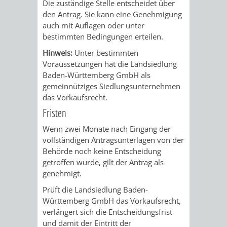
Die zuständige Stelle entscheidet über
RENTENABTE
UNTERBRI
den Antrag. Sie kann eine Genehmigung
auch mit Auflagen oder unter
VON
bestimmten Bedingungen erteilen.
Hinweis:
Unter bestimmten
OBDACHL
Voraussetzungen hat die Landsiedlung
Baden-Württemberg GmbH als
UND
gemeinnütziges Siedlungsunternehmen
das Vorkaufsrecht.
FLÜCHTLI
Fristen
EIGENBETRIEB
FEUERWEHR
Wenn zwei Monate nach Eingang der
vollständigen Antragsunterlagen von der
STADTENTWÄSSE
Behörde noch keine Entscheidung
PERSONAL-
getroffen wurde, gilt der Antrag als
genehmigt.
UND
Prüft die Landsiedlung Baden-
ORGANISAT
Württemberg GmbH das Vorkaufsrecht,
verlängert sich die Entscheidungsfrist
STADTARCHI
und damit der Eintritt der