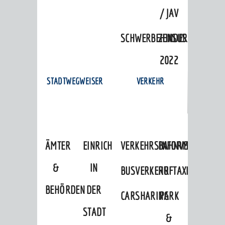
/ JAV
SCHWERBEHINDERTENVERTR
ZENSUS
2022
STADTWEGWEISER
VERKEHR
ÄMTER
EINRICHTUNGEN
VERKEHRSINFORMATIONEN
BAHNVERKEHR
&
IN
BUSVERKEHR
RUFTAXI
BEHÖRDEN
DER
CARSHARING
PARK
STADT
&