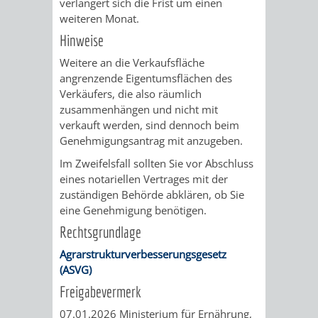
verlängert sich die Frist um einen
FINANZEN
STEUERABTEIL
HEIRATEN
weiteren Monat.
Hinweise
UND
IN
GRUNDSTEUER
Weitere an die Verkaufsfläche
HAUSHALT
WEINHEIM
angrenzende Eigentumsflächen des
STADTKASSE
Verkäufers, die also räumlich
zusammenhängen und nicht mit
INFORMATIO
WEINHEIME
BETEILIGUNGSMA
verkauft werden, sind dennoch beim
Genehmigungsantrag mit anzugeben.
DES
KIRCHEN
Im Zweifelsfall sollten Sie vor Abschluss
STANDESAM
FOTOMOTIV
eines notariellen Vertrages mit der
zuständigen Behörde abklären, ob Sie
-
eine Genehmigung benötigen.
Rechtsgrundlage
WEINHEIM
Agrarstrukturverbesserungsgesetz
(ASVG)
ALS
Freigabevermerk
GASTGEBER
07.01.2026 Ministerium für Ernährung,