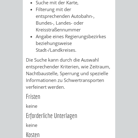
AN
Suche mit der Karte,
WIRTSCHAFT
UND
Filterung mit der
DEINE
entsprechenden Autobahn-,
BAU)
KULTURBÜR
MUSEUM
Bundes-, Landes- oder
STADT
Kreisstraßennummer
Angabe eines Regierungsbezirkes
GEBÄUDEBETRIEB
LIEGENSCHAFT
STADTTOURI
WIRTSCHA
beziehungsweise
WIEDERVERMIETUNGSPRÄMIE
Stadt-/Landkreises.
UND
IMMOBILIENMAN
Die Suche kann durch die Auswahl
STADTMAR
entsprechender Kriterien, wie Zeitraum,
Nachtbaustelle, Sperrung und spezielle
AMT
AMT
Informationen zu Schwertransporten
verfeinert werden.
FÜR
FÜR
Fristen
keine
SOZIALE
STADTENTWI
Erforderliche Unterlagen
ANGELEGENHEITE
AMT
keine
Kosten
INTEGRATIONSBE
FÜR