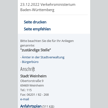
VERMESSUNG,
ORDNUNGSA
23.12.2022 Verkehrsministerium
Baden-Württemberg
BODENORDNUNG
AUSLÄNDERA
BÜRGERB
Seite drucken
UND
GEWERBE-
ÖFFENTLI
Seite empfehlen
GEOINFORMATIO
UND
SICHERHEI
Bitte beachten Sie die für Ihr Anliegen
genannte:
GESUNDHEIT
ORDNUNG
"zuständige Stelle"
UND
-
Ämter in der Stadtverwaltung
-
Bürgerbüro
VERKEHR
Anschrift
Stadt Weinheim
VERKEHRS
BUSSGEL
Obertorstraße 9
69469 Weinheim
Tel.: 115
GEMEINDE
AKTUELL
Fax: 06201 / 82 - 268
e-mail
VERKEHR
Anfahrtsplan
(511
KB
)