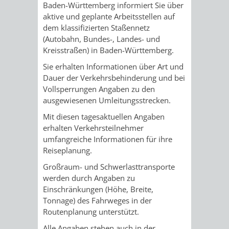
STADTENTWICKLUNG
Baden-Württemberg informiert Sie über
HILFE
TAGESORDNUNG
BERATUNGSERGEBNI
aktive und geplante Arbeitsstellen auf
BERATUNGSERGEBNISSE
dem klassifizierten Staßennetz
MENSCHEN
MENSCHEN
/
(Autobahn, Bundes-, Landes- und
Kreisstraßen) in Baden-Württemberg.
MIT
MIT
SITZUNGSUNTERLAGEN
Sie erhalten Informationen über Art und
BEHINDERUNG
DEMENZ
Dauer der Verkehrsbehinderung und bei
UMLEGUNGSAUSSCHUSS
BERATENDE
Vollsperrungen Angaben zu den
ausgewiesenen Umleitungsstrecken.
MIGRANTEN
BAUHERREN
AUSSCHÜSSE
Mit diesen tagesaktuellen Angaben
/
erhalten Verkehrsteilnehmer
BAUHERRENBERATUNG
GRUNDSTÜCKSWERTERMITTLUNG
BERATUNGSERGEBNISS
umfangreiche Informationen für ihre
FLÜCHTLINGE
Reiseplanung.
RATHAUS
DENKMALSCHUTZ
VERKAUF
Großraum- und Schwerlasttransporte
STÄDTISCHER
werden durch Angaben zu
AUFGABEN
STEUERVORTEILE
Einschränkungen (Höhe, Breite,
BAUPLÄTZE
Tonnage) des Fahrweges in der
DER
SATZUNGEN
Routenplanung unterstützt.
BÜRGERMEISTER
ÄMTER
UNTEREN
VERKAUF
IM
Alle Angaben stehen auch in der