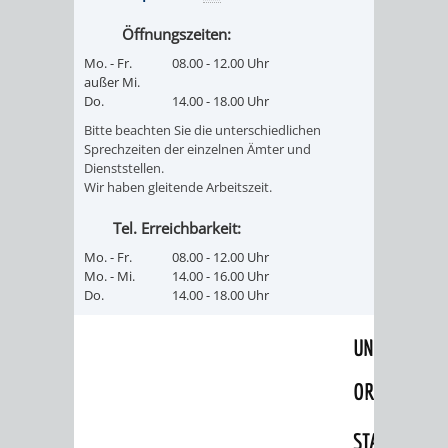
RENTENABTE
UNTERBRI
Öffnungszeiten:
Mo. - Fr.
08.00 - 12.00 Uhr
VON
außer Mi.
Do.
14.00 - 18.00 Uhr
OBDACHL
Bitte beachten Sie die unterschiedlichen
Sprechzeiten der einzelnen Ämter und
UND
Dienststellen.
Wir haben gleitende Arbeitszeit.
FLÜCHTLI
Tel. Erreichbarkeit:
EIGENBETRIEB
FEUERWEHR
Mo. - Fr.
08.00 - 12.00 Uhr
Mo. - Mi.
14.00 - 16.00 Uhr
STADTENTWÄSSE
Do.
14.00 - 18.00 Uhr
PERSONAL-
UND
ORGANISAT
STADTARCHI