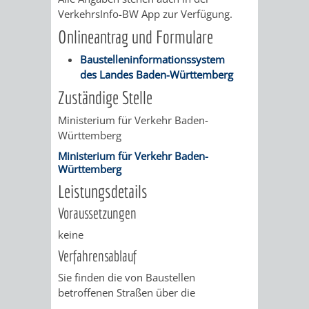
/
VerkehrsInfo-BW App zur Verfügung.
AMT
AMT
DENKMALSCHUTZBEHÖRDE
STÄDTISCHER
BEREICH
Onlineantrag und Formulare
DEZERNATE
FÜR
FÜR
HÄUSER
DENKMALSCHUTZ
Baustelleninformationssystem
des Landes Baden-Württemberg
BAURECHT
BILDUNG
/
GENEHMIGUNGSVERFAHREN
TAG
Zuständige Stelle
UND
UND
LIEGENSCHAFTEN
Ministerium für Verkehr Baden-
DES
Württemberg
DENKMALSCHUTZ
SPORT
ABWASSERBESEITIGUNG
OFFENEN
Ministerium für Verkehr Baden-
Württemberg
AMT
AMT
DENKMALS
ERSCHLIESSUNGSBEITRAG
Leistungsdetails
FÜR
FÜR
Voraussetzungen
ANTRAGSVERFAHREN
IMMOBILIENWIRT
KULTUR,
keine
VERMIETE
Verfahrensablauf
TOURISMUS
STABSSTELLE
HOCHBAU
Sie finden die von Baustellen
DOCH
betroffenen Straßen über die
&
BÄDER
(PLANUNG