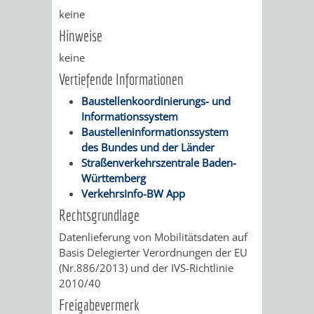
keine
VERKEHRSA
Hinweise
UND
keine
Vertiefende Informationen
GRÜNFLÄCH
Baustellenkoordinierungs- und
Informationssystem
INFRASTRU
STRASSEN- 
Baustelleninformationssystem
des Bundes und der Länder
ND L
Straßenverkehrszentrale Baden-
Württemberg
ANDSCHAF
VerkehrsInfo-BW App
Rechtsgrundlage
FRIEDHÖFE
BAUBETRI
Datenlieferung von Mobilitätsdaten auf
Basis Delegierter Verordnungen der EU
AMT
BÜRGER-
(Nr.886/2013) und der IVS-Richtlinie
2010/40
FÜR
UND
Freigabevermerk