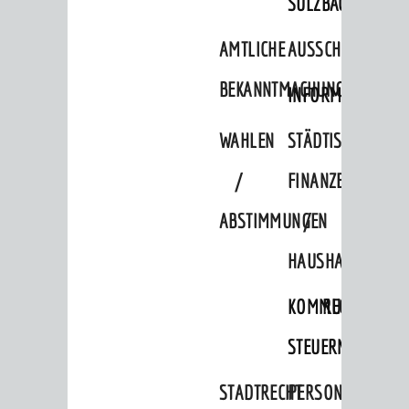
SULZBACH
BERATUNG & ANGEBOTE
AMTLICHE
AUSSCHREIBUNGE
Lebenslagen
BEKANNTMACHUNGEN
Dienstleistungen Service BW
INFORMATIONSPF
Behördennummer 115
WAHLEN
STÄDTISCHE
Familien
/
FINANZEN
Kinder und Jugendliche
ABSTIMMUNGEN
/
Senioren
HAUSHALT
Menschen mit Behinderung
Menschen mit Demenz
KOMMUNALE
RECHNUNGSS
Migranten / Flüchtlinge
STEUERN
Bauherren
STADTRECHT
PERSONALRAT
Vermiete doch an deine Stadt