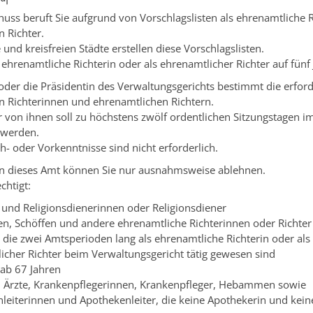
uss beruft Sie aufgrund von Vorschlagslisten als ehrenamtliche R
 Richter.
 und kreisfreien Städte erstellen diese Vorschlagslisten.
 ehrenamtliche Richterin oder als ehrenamtlicher Richter auf fünf
oder die Präsidentin des Verwaltungsgerichts bestimmt die erford
n Richterinnen und ehrenamtlichen Richtern.
r von ihnen soll zu höchstens zwö
lf ordentlichen Sitzungstagen i
 werden.
- oder Vorkenntnisse sind nicht erforderlich.
in dieses Amt können Sie nur ausnahmsweise ablehnen.
chtigt:
e und Religionsdienerinnen oder Religion
sdiener
en, Schöffen und andere ehrenamtliche Richterinnen oder Richter
 die zwei Amtsperioden lang als ehrenamtliche Richterin oder als
icher Richter beim Verwaltungsgericht tätig gewesen sind
ab 67 Jahren
, Ärzte, Krankenpflegerinnen, Krankenpfleger, Hebammen sowie
leiterinnen und Apothekenleiter, die keine Apothekerin und kei