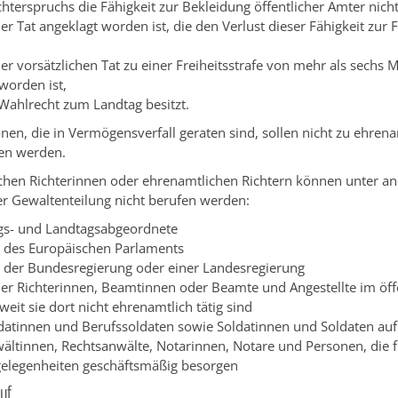
chterspruchs die Fähigkeit zur Bekleidung öffentlicher Ämter nicht
er Tat angeklagt worden ist, die den Verlust dieser Fähigkeit zur
er vorsätzlichen Tat zu einer Freiheitsstrafe von mehr als sechs
 worden ist,
 Wahlrecht zum Landtag besitzt.
nen, die in Vermögensverfall geraten sind, sollen nicht zu ehren
fen werden.
chen Richterinnen oder ehrenamtlichen Richtern können unter 
er Gewaltenteilung nicht berufen werden:
s- und Landtag
sabgeordnete
r des Europäischen Parlaments
r der Bundesregierung oder einer Landesregierung
der Richterinnen, Beamtinnen oder Beamte und Angestellte im öff
weit sie dort nicht ehrenamtlich tätig sind
datinnen und Berufssoldaten sowie Soldatinnen und Soldaten auf
ältinnen, Rechtsanwälte, Notarinnen, Notare und Personen, die
elegenheiten geschäftsmäßig besorgen
uf