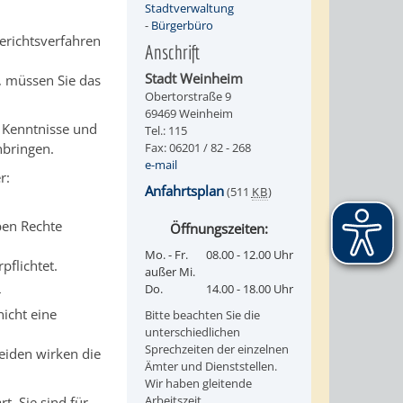
Stadtverwaltung
-
Bürgerbüro
erichtsverfahren
Anschrift
Stadt Weinheim
, müssen Sie das
Obertorstraße 9
69469 Weinheim
, Kenntnisse und
Tel.: 115
nbringen.
Fax: 06201 / 82 - 268
e-mail
r:
Anfahrtsplan
(511
KB
)
ben Rechte
Öffnungszeiten:
Mo. - Fr.
08.00 - 12.00 Uhr
pflichtet.
außer Mi.
Do.
14.00 - 18.00 Uhr
r
icht eine
Bitte beachten Sie die
unterschiedlichen
Sprechzeiten der einzelnen
eiden wirken die
Ämter und Dienststellen.
Wir haben gleitende
Arbeitszeit.
t. Sie sind für