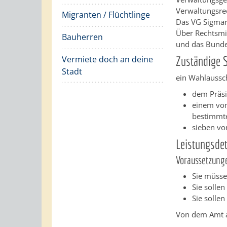
Verwaltungsrec
Migranten / Flüchtlinge
Das VG Sigmari
Über Rechtsmi
Bauherren
und das Bundes
Zuständige S
Vermiete doch an deine
Stadt
ein Wahlaussc
dem Präsi
einem von
bestimmt
sieben vo
Leistungsdet
Voraussetzung
Sie müsse
Sie solle
Sie sollen
Von dem Amt a