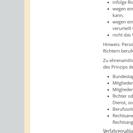
infolge Ri
wegen ein
kann,
wegen ein
verurteilt
nicht das
Hinweis:
Perso
Richtern beru
Zu ehrenamtli
des Prinzips d
Bundestag
Mitgliede
Mitgliede
Richter o
Dienst, so
Ber
ufssol
Rechtsanw
Rechtsang
Verfahrensabla