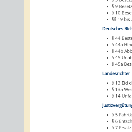
§ 9 Beset
§ 10 Bese
§§ 19 bis
Deutsches Rich
§ 44 Best
§ 44a Hin
§ 44b Abb
§ 45 Unab
§ 45a Bez
Landesrichter-
§ 13 Eid 
§ 13a Wei
§ 14 Unfa
Justizvergütun
§ 5 Fahrt
§ 6 Entsc
§ 7 Ersat