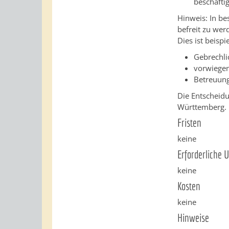
beschäfti
Hinweis:
In be
befreit zu
wer
Dies ist beispi
Gebrechli
vorwiege
Betreuung
Die Entscheidu
Württemberg.
Fristen
keine
Erforderliche 
keine
Kosten
keine
Hinweise