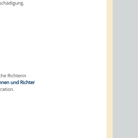
tschädigung.
che Richterin
innen und Richter
ration.