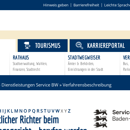
Hinweis geben
Barrierefreiheit
Leichte Sprach
VICE
TOURISMUS
KARRIEREPORTAL
RATHAUS
STADTWEGWEISER
VER
Stadtverwaltung, Wahlen,
Ämter & Behörden,
Bus, 
Finanzen, Stadtrecht
Einrichtungen in der Stadt
Park
»
Dienstleistungen Service BW
»
Verfahrensbeschreibung
H
I
J
K
L
M
N
O
P
Q
R
S
T
U
V
W
X
Y
Z
licher Richter beim