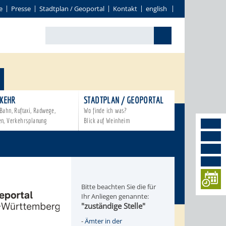
e
Presse
Stadtplan / Geoportal
Kontakt
english
KEHR
STADTPLAN / GEOPORTAL
Bahn, Ruftaxi, Radwege,
Wo finde ich was?
en, Verkehrsplanung
Blick auf Weinheim
Bitte beachten Sie die für
Ihr Anliegen genannte:
"zuständige Stelle"
-
Ämter in der