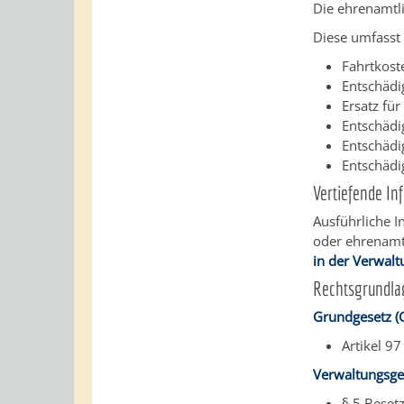
Die ehrenamtli
Diese umfasst
Fahrtkost
Entschädi
Ersatz fü
Entschädi
Entschädi
Entschädi
Vertiefende In
Ausführliche I
oder ehrenamtl
in der Verwalt
Rechtsgrundla
Grundgesetz (
Artikel 9
Verwaltungsge
§ 5 Beset