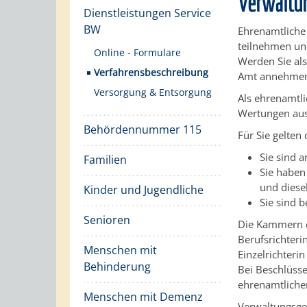
Verwaltu
Dienstleistungen Service
BW
Ehrenamtliche 
teilnehmen un
Online - Formulare
Werden Sie als
Verfahrensbeschreibung
Amt annehmen
Versorgung & Entsorgung
Als ehrenamtli
Wertungen aus
Behördennummer 115
Für Sie gelten
Sie sind 
Familien
Sie haben
und diese
Kinder und Jugendliche
Sie sind b
Senioren
Die Kammern d
Berufsrichteri
Menschen mit
Einzelrichterin
Behinderung
Bei Beschlüss
ehrenamtlichen
Menschen mit Demenz
Verwaltungsger