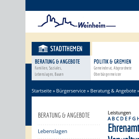
STADTTHEMEN
BÜRGERSER
BERATUNG & ANGEBOTE
POLITIK & GREMIEN
Familien, Soziales,
Gemeinderat, Abgeordnete
Lebenslagen, Bauen
Oberbürgermeister
Startseite
»
Bürgerservice
»
Beratung & Angebote
Leistungen
BERATUNG & ANGEBOTE
A
B
C
D
E
F
G
Ehrenamt
Lebenslagen