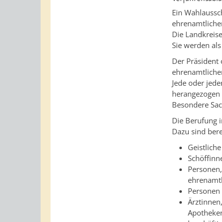
Ein Wahlaussch
ehrenamtlichen
Die Landkreise
Sie werden als
Der Präsident 
ehrenamtliche
Jede oder jede
herangezogen
Besondere Sach
Die Berufung 
Dazu sind bere
Geistlich
Schöffinn
Personen,
ehrenamtl
Personen 
Ärztinn
en
Apotheken