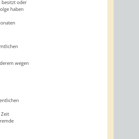
 besitzt oder
 Folge haben
 Monaten
amtlichen
anderem wegen
entlichen
 Zeit
 fremde