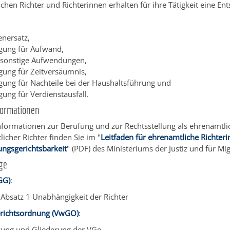
chen Richter und Richterinnen erhalten für ihre Tätigkeit eine En
enersatz,
gung für Aufwand,
r sonstige Aufwendungen,
gung für Zeitversäumnis,
gung für Nachteile bei der Haushaltsführung und
gung für Verdienstausfall.
formationen
nformationen zur Berufung und zur Rechtsstellung als ehrenamtli
icher Richter finden Sie im "
Leitfaden für ehrenamtliche Richter
ungsgerichtsbarkeit
" (PDF) des Ministeriums der Justiz und für Mig
ge
GG)
:
7 Absatz 1
Unabhängigkeit der Richter
richtsordnung (VwGO)
:
zung und Gliederung der VGe