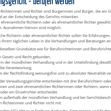
ngsgericht - berufen werden
Richterinnen und Richter sind Bürgerinnen und Bürger, die am G
d an der Entscheidung des Gerichts mitwirken.
 ehrenamtliche Richterin oder als ehrenamtlicher Richter gewählt
. Ausnahmen hiervon sind möglich.
che Richterin oder ehrenamtlicher Richter sollen Sie Erfahrungen
 Ihrem täglichen Leben in die Verhandlungen und Beratungen ei
 dieselben Grundsätze wie für Berufsrichterinnen und Berufsrichte
an Gesetz und Recht gebunden.
 in der mündlichen Verhandlung und in der Urteilsfindung diesel
lbe Verantwortung.
ei der Rechtsfindung weisungsfrei und zu absoluter Neutralität ver
er Verwaltungsgerichte entscheiden mit drei Berufsrichtern ode
nnen und zwei ehrenamtlichen Richterinnen oder Richtern, wenn n
 oder ein Einzelrichter entscheidet.
en außer
halb der mündlichen Verhandlung und bei Gerichtsbesch
 Richterinnen und Richter nicht mit.
ichte (VG) gibt es in Freiburg, Karlsruhe, Sigmaringen und Stuttgar