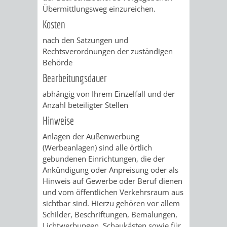
Übermittlungsweg einzureichen.
RENTENABTE
UNTERBRI
Kosten
VON
nach den Satzungen und
Rechtsverordnungen der zuständigen
OBDACHL
Behörde
Bearbeitungsdauer
UND
abhängig von Ihrem Einzelfall und der
FLÜCHTLI
Anzahl beteiligter Stellen
Hinweise
EIGENBETRIEB
FEUERWEHR
Anlagen der Außenwerbung
(Werbeanlagen) sind alle örtlich
STADTENTWÄSSE
PERSONAL-
gebundenen Einrichtungen, die der
Ankündigung oder Anpreisung oder als
UND
Hinweis auf Gewerbe oder Beruf dienen
und vom öffentlichen Verkehrsraum aus
ORGANISAT
sichtbar sind. Hierzu gehören vor allem
Schilder, Beschriftungen, Bemalungen,
STADTARCHI
Lichtwerbungen, Schaukästen sowie für