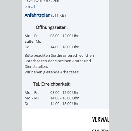
Fax: 06201 / 82 - 268
e-mail
UMWELT-
VERWALTUNG
Anfahrtsplan
(511
KB
)
UND
HOHENSACH
Öffnungszeiten:
KLIMASCHUTZ
Mo. - Fr.
08.00 - 12.00 Uhr
VERWALTUNG
außer Mi.
Do.
14.00 - 18.00 Uhr
KLIMASCHUTZ
LÜTZELSACH
Bitte beachten Sie die unterschiedlichen
Sprechzeiten der einzelnen Ämter und
UND
VERWALTUNG
Dienststellen.
Wir haben gleitende Arbeitszeit.
ENERGIEMANAGE
OBERFLOCKE
Tel. Erreichbarkeit:
VERWALTUNGSSTE
VERWALTUNG
Mo. - Fr.
08.00 - 12.00 Uhr
Mo. - Mi.
14.00 - 16.00 Uhr
RIPPENWEIER
RITSCHWEIE
Do.
14.00 - 18.00 Uhr
VERWALTUNGSSTE