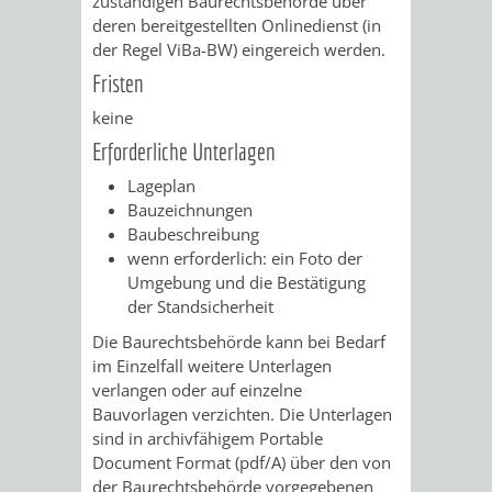
zuständigen Baurechtsbehörde über
VERMESSUNG,
ORDNUNGSA
deren bereitgestellten Onlinedienst (in
der Regel ViBa-BW) eingereich werden.
BODENORDNUNG
AUSLÄNDERA
BÜRGERB
Fristen
UND
GEWERBE-
ÖFFENTLI
keine
Erforderliche Unterlagen
GEOINFORMATIO
UND
SICHERHEI
Lageplan
Bauzeichnungen
GESUNDHEIT
ORDNUNG
Baubeschreibung
wenn erforderlich: ein Foto der
UND
Umgebung und die Bestätigung
der Standsicherheit
VERKEHR
Die Baurechtsbehörde kann bei Bedarf
VERKEHRS
BUSSGEL
im Einzelfall weitere Unterlagen
verlangen oder auf einzelne
Bauvorlagen verzichten. Die Unterlagen
GEMEINDE
AKTUELL
sind in archivfähigem Portable
Document Format (pdf/A) über den von
VERKEHR
der Baurechtsbehörde vorgegebenen