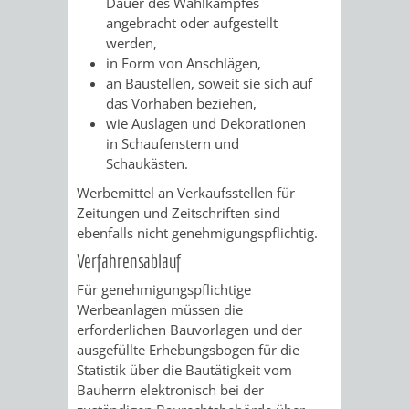
Dauer des Wahlkampfes
angebracht oder aufgestellt
VERKEHRSA
werden,
in Form von Anschlägen,
UND
an Baustellen, soweit sie sich auf
das Vorhaben beziehen,
GRÜNFLÄCH
wie Auslagen und Dekorationen
in Schaufenstern und
INFRASTRU
STRASSEN- 
Schaukästen.
Werbemittel an Verkaufsstellen für
ND L
Zeitungen und Zeitschriften sind
ebenfalls nicht genehmigungspflichtig.
ANDSCHAF
Verfahrensablauf
FRIEDHÖFE
BAUBETRI
Für genehmigungspflichtige
Werbeanlagen müssen die
erforderlichen Bauvorlagen und der
AMT
BÜRGER-
ausgefüllte Erhebungsbogen für die
Statistik über die Bautätigkeit vom
FÜR
UND
Bauherrn elektronisch bei der