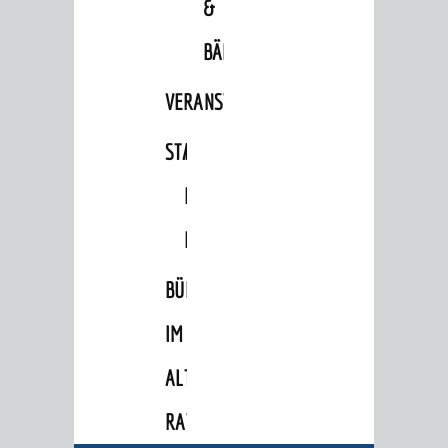
RATHAUS
&
Bürgermeister / Dezernate
BÄDER
Ämter
VERANSTALTUNGSRÄUME
Amtliche Bekanntmachungen
STADTHALLE
ROLF-
Ausschreibungen
Wahlen / Abstimmungen
ENGELBRECHT-
Städtische Finanzen / Haushalt
HAUS
Stadtrecht
BÜRGERSAAL
Personalrat / JAV
IM
Schwerbehindertenvertretung
ALTEN
Zensus 2022
RATHAUS
STADTWEGWEISER