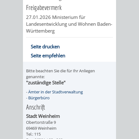
FINANZEN
STEUERABTEIL
HEIRATEN
Freigabevermerk
27.01.2026 Ministerium für
UND
IN
GRUNDSTEUER
Landesentwicklung und Wohnen Baden-
Württemberg
HAUSHALT
WEINHEIM
STADTKASSE
Seite drucken
INFORMATIO
WEINHEIME
BETEILIGUNGSMA
Seite empfehlen
DES
KIRCHEN
Bitte beachten Sie die für Ihr Anliegen
STANDESAM
genannte:
FOTOMOTIV
"zuständige Stelle"
-
-
Ämter in der Stadtverwaltung
-
Bürgerbüro
WEINHEIM
Anschrift
Stadt Weinheim
ALS
Obertorstraße 9
69469 Weinheim
GASTGEBER
Tel.: 115