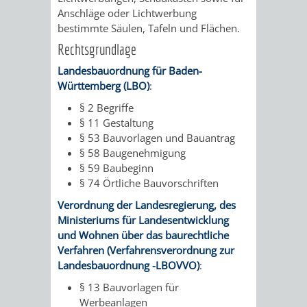
Anschläge oder Lichtwerbung
bestimmte Säulen, Tafeln und Flächen.
PRESSE-
RECHNUNGS
Rechtsgrundlage
UND
REFERAT
Landesbauordnung für Baden-
Württemberg (LBO)
:
ÖFFENTLICHKEITS
DES
§ 2 Begriffe
§ 11 Gestaltung
ERSTEN
§ 53 Bauvorlagen und Bauantrag
§ 58 Baugenehmigung
BÜRGERMEIS
§ 59 Baubeginn
§ 74 Örtliche Bauvorschriften
REFERAT
STABSSTELL
Verordnung der Landesregierung, des
DES
RECHT
Ministeriums für Landesentwicklung
und Wohnen über das baurechtliche
OBERBÜRGERMEI
Verfahren (Verfahrensverordnung zur
STADTBIBLIO
Landesbauordnung -LBOVVO)
:
STADTKÄMMEREI
STANDESAM
§ 13 Bauvorlagen für
Werbeanlagen