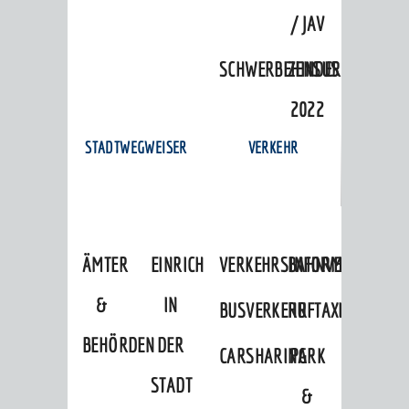
/ JAV
SCHWERBEHINDERTENVERTR
ZENSUS
2022
STADTWEGWEISER
VERKEHR
ÄMTER
EINRICHTUNGEN
VERKEHRSINFORMATIONEN
BAHNVERKEHR
&
IN
BUSVERKEHR
RUFTAXI
BEHÖRDEN
DER
CARSHARING
PARK
STADT
&