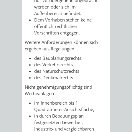
nur vorübergehend angebracht
/
werden oder sich im
AMT
AMT
DENKMALSCHUTZBEHÖRDE
STÄDTISCHER
BEREICH
Außenbereich befindet.
DEZERNATE
Dem Vorhaben stehen keine
FÜR
FÜR
HÄUSER
DENKMALSCHUTZ
öffentlich-rechtlichen
Vorschriften entgegen.
BAURECHT
BILDUNG
/
GENEHMIGUNGSVERFAHREN
TAG
Weitere Anforderungen können sich
UND
UND
ergeben aus Regelungen
LIEGENSCHAFTEN
DES
des Bauplanungsrechts,
DENKMALSCHUTZ
SPORT
ABWASSERBESEITIGUNG
des Verkehrsrechts,
OFFENEN
des Naturschutzrechts
AMT
AMT
des Denkmalrechts
DENKMALS
ERSCHLIESSUNGSBEITRAG
FÜR
FÜR
Nicht genehmigungspflichtig sind
Werbeanlagen
ANTRAGSVERFAHREN
IMMOBILIENWIRT
KULTUR,
im Innenbereich bis 1
VERMIETE
Quadratmeter Ansichtsfläche,
TOURISMUS
STABSSTELLE
HOCHBAU
in durch Bebauungsplan
DOCH
festgesetzten Gewerbe-,
&
BÄDER
(PLANUNG
Industrie- und vergleichbaren