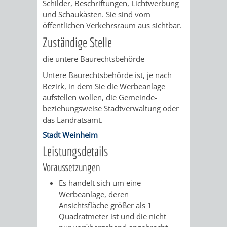
STADTENTWICKLUNG
Schilder, Beschriftungen, Lichtwerbung
HILFE
TAGESORDNUNG
BERATUNGSERGEBNI
und Schaukästen. Sie sind vom
öffentlichen Verkehrsraum aus sichtbar.
BERATUNGSERGEBNISSE
MENSCHEN
MENSCHEN
/
Zuständige Stelle
MIT
MIT
SITZUNGSUNTERLAGEN
die untere Baurechtsbehörde
Untere Baurechtsbehörde ist, je nach
BEHINDERUNG
DEMENZ
UMLEGUNGSAUSSCHUSS
BERATENDE
Bezirk, in dem Sie die Werbeanlage
aufstellen wollen, die Gemeinde-
MIGRANTEN
BAUHERREN
AUSSCHÜSSE
beziehungsweise Stadtverwaltung oder
das Landratsamt.
/
BAUHERRENBERATUNG
GRUNDSTÜCKSWERTERMITTLUNG
BERATUNGSERGEBNISS
Stadt Weinheim
FLÜCHTLINGE
Leistungsdetails
RATHAUS
DENKMALSCHUTZ
VERKAUF
Voraussetzungen
STÄDTISCHER
AUFGABEN
STEUERVORTEILE
Es handelt sich um eine
Werbeanlage, deren
BAUPLÄTZE
DER
SATZUNGEN
Ansichtsfläche größer als 1
BÜRGERMEISTER
ÄMTER
Quadratmeter ist und die nicht
UNTEREN
VERKAUF
IM