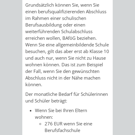
AN
Grundsätzlich können Sie, wenn Sie
WIRTSCHAFT
UND
einen berufsqualifizierenden Abschluss
DEINE
im Rahmen einer schulischen
BAU)
KULTURBÜR
MUSEUM
Berufsausbildung oder einen
STADT
weiterführenden Schulabschluss
GEBÄUDEBETRIEB
LIEGENSCHAFT
STADTTOURI
WIRTSCHA
erreichen wollen, BAföG beziehen.
WIEDERVERMIETUNGSPRÄMIE
Wenn Sie eine allgemeinbildende Schule
UND
besuchen, gilt das aber erst ab Klasse 10
IMMOBILIENMAN
und auch nur, wenn Sie nicht zu Hause
STADTMAR
wohnen können. Das ist zum Beispiel
der Fall, wenn Sie den gewünschten
Abschluss nicht in der Nähe machen
AMT
AMT
können.
FÜR
FÜR
Der monatliche Bedarf für Schülerinnen
und Schüler beträgt:
SOZIALE
STADTENTWI
Wenn Sie bei Ihren Eltern
wohnen:
ANGELEGENHEITE
AMT
276 EUR wenn Sie eine
Berufsfachschule
INTEGRATIONSBE
FÜR