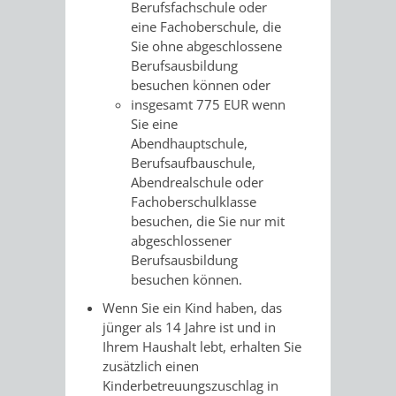
VERMESSUNG,
ORDNUNGSA
Berufsfachschule oder
eine Fachoberschule, die
BODENORDNUNG
Sie ohne abgeschlossene
AUSLÄNDERA
BÜRGERB
Berufsausbildung
UND
besuchen können oder
GEWERBE-
ÖFFENTLI
insgesamt 775 EUR wenn
GEOINFORMATIO
Sie eine
UND
SICHERHEI
Abendhauptschule,
Berufsaufbauschule,
GESUNDHEIT
ORDNUNG
Abendrealschule oder
Fachoberschulklasse
UND
besuchen, die Sie nur mit
abgeschlossener
VERKEHR
Berufsausbildung
besuchen können.
VERKEHRS
BUSSGEL
Wenn Sie ein Kind haben, das
jünger als 14 Jahre ist und in
GEMEINDE
AKTUELL
Ihrem Haushalt lebt, erhalten Sie
zusätzlich einen
VERKEHR
Kinderbetreuungszuschlag in