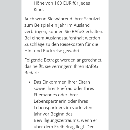
Höhe von 160 EUR für jedes
RENTENABTE
UNTERBRI
Kind.
Auch wenn Sie während Ihrer Schulzeit
VON
zum Beispiel ein Jahr im Ausland
verbringen, können Sie BAföG erhalten.
OBDACHL
Bei einem Auslandsaufenthalt werden
Zuschläge zu den Reisekosten für die
UND
Hin- und Rückreise gewährt.
FLÜCHTLI
Folgende Beträge werden angerechnet,
das heißt, sie verringern Ihren BAföG-
Bedarf:
EIGENBETRIEB
FEUERWEHR
Das Einkommen Ihrer Eltern
STADTENTWÄSSE
PERSONAL-
sowie Ihrer Ehefrau oder Ihres
Ehemannes oder Ihrer
UND
Lebenspartnerin oder Ihres
Lebenspartners im vorletzten
ORGANISAT
Jahr vor Beginn des
Bewilligungszeitraums, wenn er
über dem Freibetrag liegt. Der
STADTARCHI