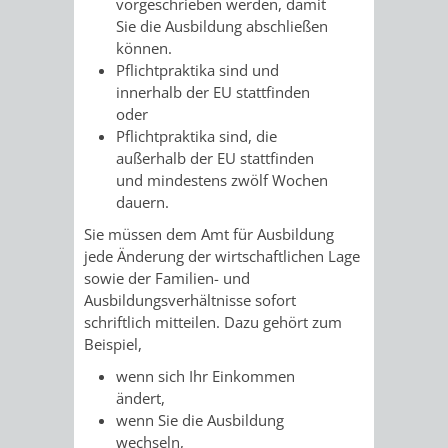
vorgeschrieben werden, damit
FRIEDHÖFE
KIRCHEN
Sie die Ausbildung abschließen
RIDE
können.
Pflichtpraktika sind und
BESTATTUNGSMÖGLICHKEITEN
HAUPTFRIEDHOF
KULTUREINRICHTUNGEN
PARKEN
RADFAHREN
innerhalb der EU stattfinden
oder
WEINHEIM
THEATER
MUSEUM
APP
VRNNEXTBIKE
Pflichtpraktika sind, die
außerhalb der EU stattfinden
FRIEDHÖFE
FRIEDHOF
VERANSTALTUNGEN
KINDER
EASYPARKEN
VERKEHRSPLANU
und mindestens zwölf Wochen
dauern.
HOHENSACHSEN
LÜTZELSACHSEN
IM
STADTPLAN /
Sie müssen dem Amt für Ausbildung
GEOPORTAL
jede Änderung der wirtschaftlichen Lage
FRIEDHOF
FRIEDHOF
MUSEUM
sowie der Familien- und
Ausbildungsverhältnisse sofort
OBERFLOCKENBACH
RIPPENWEIER-
STADTBIBLIOTHEK
KINO
schriftlich mitteilen. Dazu gehört zum
Beispiel,
HEILIGKREUZ
A
AUSLEIHE
VERANSTALTER
wenn sich Ihr Einkommen
FRIEDHOF
ändert,
BIS
MEDIENANGEBOTE
VERANSTALTUNGSRÄUME
wenn Sie die Ausbildung
SULZBACH
wechseln,