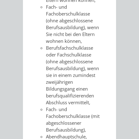
&
Fach- und
Fachoberschulklasse
BÄDER
(ohne abgeschlossene
Berufsausbildung), wenn
VERANSTALTUNGSRÄUME
Sie nicht bei den Eltern
wohnen können,
STADTHALLE
ROLF-
Berufsfachschulklasse
oder Fachschulklasse
ENGELBRECHT-
(ohne abgeschlossene
Berufsausbildung), wenn
HAUS
sie in einem zumindest
zweijährigen
Bildungsgang einen
BÜRGERSAAL
berufsqualifizierenden
Abschluss vermittelt,
IM
Fach- und
Fachoberschulklasse (mit
ALTEN
abgeschlossener
Berufsausbildung),
RATHAUS
Abendhauptschule,