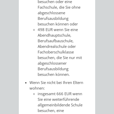
besuchen oder eine
Fachschule, die Sie ohne
VERKEHRSA
abgeschlossene
Berufsausbildung
UND
besuchen können oder
498 EUR wenn Sie eine
GRÜNFLÄCH
Abendhauptschule,
Berufsaufbauschule,
INFRASTRU
STRASSEN- 
Abendrealschule oder
Fachoberschulklasse
ND L
besuchen, die Sie nur mit
abgeschlossener
ANDSCHAF
Berufsausbildung
besuchen können.
FRIEDHÖFE
BAUBETRI
Wenn Sie nicht bei Ihren Eltern
wohnen:
AMT
BÜRGER-
insgesamt 666 EUR wenn
Sie eine weiterführende
FÜR
UND
allgemeinbildende Schule
besuchen, eine