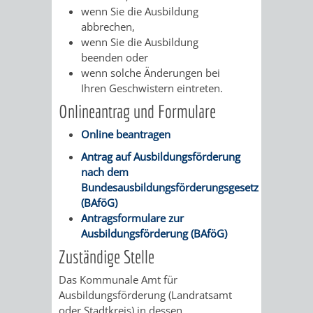
Z
ONLINE-
STADTHALLE
ROLF-
wenn Sie die Ausbildung
abbrechen,
KATALOG
ENGELBRECHT-
wenn Sie die Ausbildung
beenden oder
HAUS
wenn solche Änderungen bei
VERANSTALTUNGEN
AUSBILDUNG
Ihren Geschwistern eintreten.
&
BÜRGERSAAL
Onlineantrag und Formulare
Online beantragen
PRAKTIKA
IM
Antrag auf Ausbildungsförderung
ALTEN
LEIHVERKEHR
SERVICE
nach dem
Bundesausbildungsförderungsgesetz
RATHAUS
DER
FÜR
(BAföG)
Antragsformulare zur
BIBLIOTHEK
LEHRER/INNEN
STADTARCHIV
Ausbildungsförderung (BAföG)
Zuständige Stelle
&
BENUTZUNG
BESTANDSÜBERSICHT
Das Kommunale Amt für
ERZIEHER/INNEN
Ausbildungsförderung (Landratsamt
MELDEKARTEI
VERÖFFENTLICHUNGEN
oder Stadtkreis) in dessen