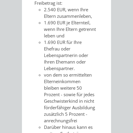
Freibetrag ist:
2.540 EUR, wenn Ihre
PRESSE-
RECHNUNGS
Eltern zusammenleben,
1.690 EUR je Elternteil,
UND
REFERAT
wenn Ihre Eltern getrennt
leben und
ÖFFENTLICHKEITS
DES
1.690 EUR für Ihre
Ehefrau oder
ERSTEN
Lebenspartnerin oder
Ihren Ehemann oder
BÜRGERMEIS
Lebenspartner.
von dem so ermittelten
REFERAT
STABSSTELL
Elterneinkommen
bleiben weitere 50
DES
RECHT
Prozent - sowie für jedes
Geschwisterkind in nicht
OBERBÜRGERMEI
förderfähiger Ausbildung
STADTBIBLIO
zusätzlich 5 Prozent -
anrechnungsfrei
STADTKÄMMEREI
STANDESAM
Darüber hinaus kann es