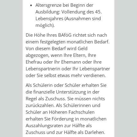
Altersgrenze bei Beginn der
/
AMT
AMT
DENKMALSCHUTZBEHÖRDE
STÄDTISCHER
Ausbildung: Vollendung des 45.
BEREICH
Lebensjahres (Ausnahmen sind
DEZERNATE
FÜR
FÜR
HÄUSER
möglich).
DENKMALSCHUTZ
BAURECHT
BILDUNG
Die Höhe Ihres BAföG richtet sich nach
/
GENEHMIGUNGSVERFAHREN
TAG
einem festgelegten monatlichen Bedarf.
UND
UND
Von diesem Bedarf wird Geld
LIEGENSCHAFTEN
DES
abgezogen, wenn Ihre Eltern, Ihre
DENKMALSCHUTZ
SPORT
Ehefrau oder Ihr Ehemann oder Ihre
ABWASSERBESEITIGUNG
OFFENEN
Lebenspartnerin oder Ihr Lebenspartner
oder Sie selbst etwas mehr verdienen.
AMT
AMT
DENKMALS
ERSCHLIESSUNGSBEITRAG
Als Schülerin oder Schüler erhalten Sie
FÜR
FÜR
die finanzielle Unterstützung in der
ANTRAGSVERFAHREN
Regel als Zuschuss. Sie müssen nichts
IMMOBILIENWIRT
KULTUR,
zurückzahlen. Als Schülerinnen und
Schüler an Höheren Fachschulen
VERMIETE
TOURISMUS
STABSSTELLE
HOCHBAU
erhalten Sie Förderung in monatlichen
Auszahlungsraten zur Hälfte als
DOCH
&
BÄDER
(PLANUNG
Zuschuss und zur Hälfte als Darlehen.