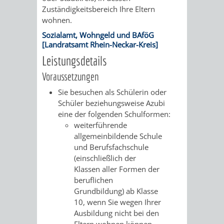
Zuständigkeitsbereich Ihre Eltern
VERMIETUNG
/
JÜDISCHE
wohnen.
VON
Sozialamt, Wohngeld und BAföG
FAMILIENFORSCHUNG
SPUREN
[Landratsamt Rhein-Neckar-Kreis]
RÄUMEN
Leistungsdetails
IN
Voraussetzungen
WEINHEIM
Sie besuchen als Schülerin oder
Schüler beziehungsweise Azubi
KRIEGERDENKMAL
eine der folgenden Schulformen:
weiterführende
NOTRUFNUMMERN
PARTEIEN
allgemeinbildende Schule
und Berufsfachschule
UND
SOZIALE
(einschließlich der
Klassen aller Formen der
NOTDIENSTE
EINRICHTUNGEN
beruflichen
Grundbildung) ab Klasse
10, wenn Sie wegen Ihrer
SPIELPLÄTZE
SPORTSTÄTTEN
Ausbildung nicht bei den
Eltern wohnen können,