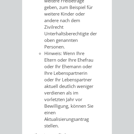
weitere Freibeträge
FINANZEN
STEUERABTEIL
HEIRATEN
geben, zum Beispiel für
weitere Kinder oder
UND
IN
andere nach dem
GRUNDSTEUER
Zivilrecht
HAUSHALT
WEINHEIM
Unterhaltsberechtigte der
STADTKASSE
oben genannten
Personen.
INFORMATIO
WEINHEIME
BETEILIGUNGSMA
Hinweis: Wenn Ihre
Eltern oder Ihre Ehefrau
DES
KIRCHEN
oder Ihr Ehemann oder
Ihre Lebenspartnerin
STANDESAM
FOTOMOTIV
oder Ihr Lebenspartner
aktuell deutlich weniger
-
verdienen als im
vorletzten Jahr vor
WEINHEIM
Bewilligung, können Sie
einen
ALS
Aktualisierungsantrag
stellen.
GASTGEBER