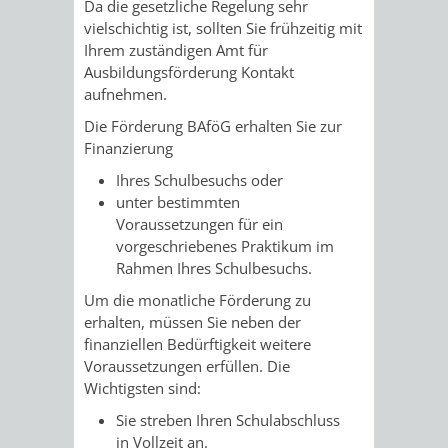
STADTENTWICKLUNG
Da die gesetzliche Regelung sehr
HILFE
TAGESORDNUNG
BERATUNGSERGEBNI
vielschichtig ist, sollten Sie frühzeitig mit
Ihrem zuständigen Amt für
BERATUNGSERGEBNISSE
MENSCHEN
MENSCHEN
/
Ausbildungsförderung Kontakt
aufnehmen.
MIT
MIT
SITZUNGSUNTERLAGEN
Die Förderung BAföG erhalten Sie zur
Finanzierung
BEHINDERUNG
DEMENZ
UMLEGUNGSAUSSCHUSS
BERATENDE
Ihres Schulbesuchs oder
MIGRANTEN
BAUHERREN
AUSSCHÜSSE
unter bestimmten
Voraussetzungen für ein
/
vorgeschriebenes Praktikum im
BAUHERRENBERATUNG
GRUNDSTÜCKSWERTERMITTLUNG
BERATUNGSERGEBNISS
Rahmen Ihres Schulbesuchs.
FLÜCHTLINGE
RATHAUS
Um die monatliche Förderung zu
DENKMALSCHUTZ
VERKAUF
erhalten, müssen Sie neben der
finanziellen Bedürftigkeit weitere
STÄDTISCHER
AUFGABEN
STEUERVORTEILE
Voraussetzungen erfüllen. Die
Wichtigsten sind:
BAUPLÄTZE
DER
SATZUNGEN
Sie streben Ihren Schulabschluss
BÜRGERMEISTER
ÄMTER
UNTEREN
VERKAUF
in Vollzeit an.
IM