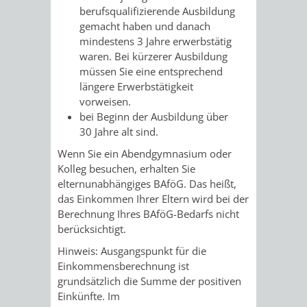
SULZBACH
berufsqualifizierende Ausbildung
gemacht haben und danach
AMTLICHE
AUSSCHREIBUNGE
mindestens 3 Jahre erwerbstätig
waren. Bei kürzerer Ausbildung
BEKANNTMACHUNGEN
INFORMATIONSPF
müssen Sie eine entsprechend
längere Erwerbstätigkeit
vorweisen.
WAHLEN
STÄDTISCHE
bei Beginn der Ausbildung über
30 Jahre alt sind.
/
FINANZEN
Wenn Sie ein Abendgymnasium oder
ABSTIMMUNGEN
/
Kolleg besuchen, erhalten Sie
elternunabhängiges BAföG. Das heißt,
HAUSHALT
das Einkommen Ihrer Eltern wird bei der
Berechnung Ihres BAföG-Bedarfs nicht
KOMMUNALE
RECHNUNGSS
berücksichtigt.
Hinweis: Ausgangspunkt für die
STEUERN
Einkommensberechnung ist
grundsätzlich die Summe der positiven
STADTRECHT
PERSONALRAT
Einkünfte. Im