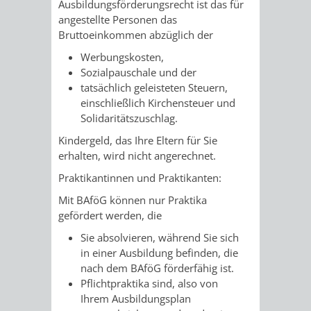
Ausbildungsförderungsrecht ist das für
/ JAV
angestellte Personen das
Bruttoeinkommen abzüglich der
SCHWERBEHINDERTENVERTR
ZENSUS
Werbungskosten,
Sozialpauschale und der
2022
tatsächlich geleisteten Steuern,
einschließlich Kirchensteuer und
STADTWEGWEISER
VERKEHR
Solidaritätszuschlag.
Kindergeld, das Ihre Eltern für Sie
erhalten, wird nicht angerechnet.
Praktikantinnen und Praktikanten:
ÄMTER
EINRICHTUNGEN
VERKEHRSINFORMATIONEN
BAHNVERKEHR
Mit BAföG können nur Praktika
gefördert werden, die
&
IN
BUSVERKEHR
RUFTAXI
Sie absolvieren, während Sie sich
in einer Ausbildung befinden, die
BEHÖRDEN
DER
nach dem BAföG förderfähig ist.
CARSHARING
PARK
Pflichtpraktika sind, also von
STADT
Ihrem Ausbildungsplan
&