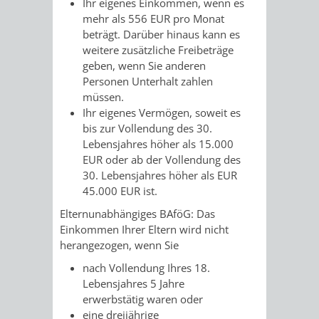
Ihr eigenes Einkommen, wenn es
mehr als 556 EUR pro Monat
UMWELT-
VERWALTUNG
beträgt. Darüber hinaus kann es
weitere zusätzliche Freibeträge
UND
HOHENSACH
geben, wenn Sie anderen
Personen Unterhalt zahlen
KLIMASCHUTZ
VERWALTUNG
müssen.
Ihr eigenes Vermögen, soweit es
KLIMASCHUTZ
LÜTZELSACH
bis zur Vollendung des 30.
Lebensjahres höher als 15.000
UND
VERWALTUNG
EUR oder ab der Vollendung des
30. Lebensjahres höher als EUR
ENERGIEMANAGE
OBERFLOCKE
45.000 EUR ist.
Elternunabhängiges BAföG: Das
VERWALTUNGSSTE
VERWALTUNG
Einkommen Ihrer Eltern wird nicht
herangezogen, wenn Sie
RIPPENWEIER
RITSCHWEIE
nach Vollendung Ihres 18.
Lebensjahres 5 Jahre
VERWALTUNGSSTE
erwerbstätig waren oder
eine dreijährige