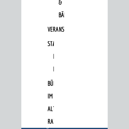
&
BÄDER
VERANSTALTUNGSRÄUME
STADTHALLE
ROLF-
ENGELBRECHT-
HAUS
BÜRGERSAAL
IM
ALTEN
BERATUNG & ANGEBOTE
RATHAUS
Lebenslagen