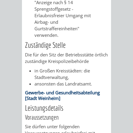
AN
"Anzeige nach § 14
WIRTSCHAFT
UND
Sprengstoffgesetz -
DEINE
Erlaubnisfreier Umgang mit
BAU)
KULTURBÜR
MUSEUM
Airbag- und
STADT
Gurtstraffereinheiten"
verwenden.
GEBÄUDEBETRIEB
LIEGENSCHAFT
STADTTOURI
WIRTSCHA
WIEDERVERMIETUNGSPRÄMIE
Zuständige Stelle
UND
IMMOBILIENMAN
Die für den Sitz der Betriebsstätte örtlich
zuständige Kreispolizeibehörde
STADTMAR
in Großen Kreisstädten: die
AMT
AMT
Stadtverwaltung,
ansonsten das Landratsamt.
FÜR
FÜR
Gewerbe- und Gesundheitsabteilung
[Stadt Weinheim]
SOZIALE
STADTENTWI
Leistungsdetails
ANGELEGENHEITE
Voraussetzungen
AMT
Sie dürfen unter folgenden
INTEGRATIONSBE
FÜR
Voraussetzungen erlaubnisfrei mit