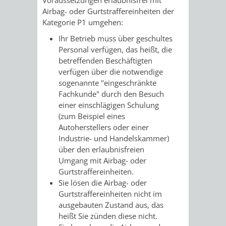
Airbag- oder Gurtstraffereinheiten der
VERKEHRSA
Kategorie P1 umgehen:
Ihr Betrieb muss über geschultes
UND
Personal verfügen, das heißt, die
betreffenden Beschäftigten
GRÜNFLÄCH
verfügen über die notwendige
sogenannte "eingeschränkte
INFRASTRU
STRASSEN- 
Fachkunde" durch den Besuch
einer einschlägigen Schulung
ND L
(zum Beispiel eines
Autoherstellers oder einer
ANDSCHAF
Industrie- und Handelskammer)
über den erlaubnisfreien
FRIEDHÖFE
BAUBETRI
Umgang mit Airbag- oder
Gurtstraffereinheiten.
Sie lösen die Airbag- oder
AMT
BÜRGER-
Gurtstraffereinheiten nicht im
ausgebauten Zustand aus, das
FÜR
UND
heißt Sie zünden diese nicht.