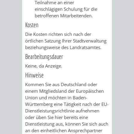
Teilnahme an einer
FINANZEN
STEUERABTEIL
HEIRATEN
einschlägigen Schulung für die
betroffenen Mitarbeitenden.
UND
IN
GRUNDSTEUER
Kosten
HAUSHALT
WEINHEIM
Die Kosten richten sich nach der
STADTKASSE
örtlichen Satzung Ihrer Stadtverwaltung
INFORMATIO
WEINHEIME
beziehungsweise des Landratsamtes.
BETEILIGUNGSMA
Bearbeitungsdauer
DES
KIRCHEN
Keine, da Anzeige.
STANDESAM
Hinweise
FOTOMOTIV
Kommen Sie aus Deutschland oder
-
einem Mitgliedsland der Europäischen
Union und möchten in Baden-
WEINHEIM
Württemberg eine Tätigkeit nach der EU-
Dienstleistungsrichtlinie aufnehmen
ALS
oder üben Sie hier bereits eine
Dienstleistung aus, können Sie sich auch
GASTGEBER
an den einheitlichen Ansprechpartner