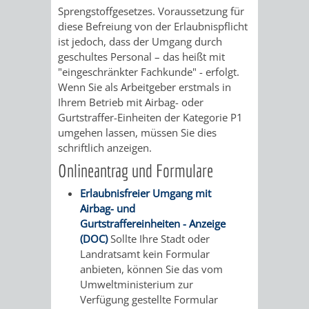
Sprengstoffgesetzes. Voraussetzung für
/
AMT
AMT
DENKMALSCHUTZBEHÖRDE
STÄDTISCHER
diese Befreiung von der Erlaubnispflicht
BEREICH
ist jedoch, dass der Umgang durch
DEZERNATE
FÜR
FÜR
HÄUSER
geschultes Personal – das heißt mit
DENKMALSCHUTZ
"eingeschränkter Fachkunde" - erfolgt.
BAURECHT
BILDUNG
/
Wenn Sie als Arbeitgeber erstmals in
GENEHMIGUNGSVERFAHREN
TAG
Ihrem Betrieb mit Airbag- oder
UND
UND
LIEGENSCHAFTEN
Gurtstraffer-Einheiten der Kategorie P1
DES
umgehen lassen, müssen Sie dies
DENKMALSCHUTZ
SPORT
schriftlich anzeigen.
ABWASSERBESEITIGUNG
OFFENEN
Onlineantrag und Formulare
AMT
AMT
DENKMALS
ERSCHLIESSUNGSBEITRAG
Erlaubnisfreier Umgang mit
FÜR
FÜR
Airbag- und
ANTRAGSVERFAHREN
Gurtstraffereinheiten - Anzeige
IMMOBILIENWIRT
KULTUR,
(DOC)
Sollte Ihre Stadt oder
VERMIETE
Landratsamt kein Formular
TOURISMUS
STABSSTELLE
HOCHBAU
anbieten, können Sie das vom
DOCH
Umweltministerium zur
&
BÄDER
(PLANUNG
Verfügung gestellte Formular