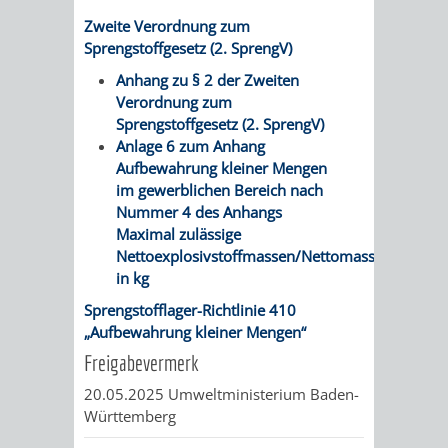
SULZBACH
Zweite Verordnung zum
Sprengstoffgesetz (2. SprengV)
AMTLICHE
AUSSCHREIBUNGE
Anhang zu § 2 der Zweiten
BEKANNTMACHUNGEN
INFORMATIONSPF
Verordnung zum
Sprengstoffgesetz (2. SprengV)
Anlage 6 zum Anhang
WAHLEN
STÄDTISCHE
Aufbewahrung kleiner Mengen
im gewerblichen Bereich nach
/
FINANZEN
Nummer 4 des Anhangs
Maximal zulässige
ABSTIMMUNGEN
/
Nettoexplosivstoffmassen/Nettomassen
in kg
HAUSHALT
Sprengstofflager-Richtlinie 410
„Aufbewahrung kleiner Mengen“
KOMMUNALE
RECHNUNGSS
Freigabevermerk
STEUERN
20.05.2025
Umweltministerium Baden-
Württemberg
STADTRECHT
PERSONALRAT