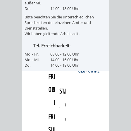
außer Mi.
FRIEDHÖFE
KIRCHEN
RIDE
Do.
14.00 - 18.00 Uhr
Bitte beachten Sie die unterschiedlichen
BESTATTUNGSMÖGLICHKEITEN
HAUPTFRIEDHOF
KULTUREINRICHTUNGEN
PARKEN
RADFAHREN
Sprechzeiten der einzelnen Ämter und
Dienststellen.
WEINHEIM
Wir haben gleitende Arbeitszeit.
THEATER
MUSEUM
APP
VRNNEXTBIKE
Tel. Erreichbarkeit:
FRIEDHÖFE
FRIEDHOF
VERANSTALTUNGEN
KINDER
EASYPARKEN
VERKEHRSPLANU
Mo. - Fr.
08.00 - 12.00 Uhr
Mo. - Mi.
14.00 - 16.00 Uhr
HOHENSACHSEN
LÜTZELSACHSEN
IM
STADTPLAN /
Do.
14.00 - 18.00 Uhr
GEOPORTAL
FRIEDHOF
FRIEDHOF
MUSEUM
OBERFLOCKENBACH
RIPPENWEIER-
STADTBIBLIOTHEK
KINO
HEILIGKREUZ
A
AUSLEIHE
VERANSTALTER
FRIEDHOF
BIS
MEDIENANGEBOTE
VERANSTALTUNGSRÄUME
SULZBACH