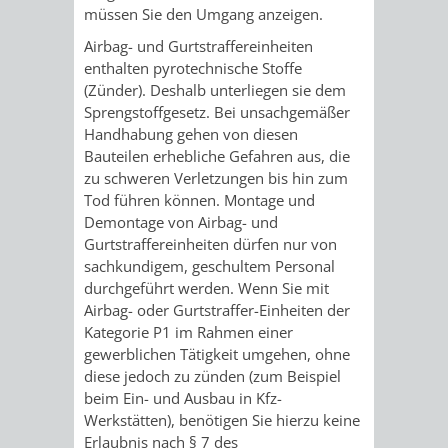
STADTENTWICKLUNG
HILFE
müssen Sie den Umgang anzeigen.
TAGESORDNUNG
BERATUNGSERGEBNI
Airbag- und Gurtstraffereinheiten
BERATUNGSERGEBNISSE
MENSCHEN
MENSCHEN
/
enthalten pyrotechnische Stoffe
(Zünder). Deshalb unterliegen sie dem
MIT
MIT
SITZUNGSUNTERLAGEN
Sprengstoffgesetz. Bei unsachgemäßer
Handhabung gehen von diesen
BEHINDERUNG
DEMENZ
Bauteilen erhebliche Gefahren aus, die
UMLEGUNGSAUSSCHUSS
BERATENDE
zu schweren Verletzungen bis hin zum
Tod führen können. Montage und
MIGRANTEN
BAUHERREN
AUSSCHÜSSE
Demontage von Airbag- und
Gurtstraffereinheiten dürfen nur von
/
BAUHERRENBERATUNG
GRUNDSTÜCKSWERTERMITTLUNG
BERATUNGSERGEBNISS
sachkundigem, geschultem Personal
durchgeführt werden. Wenn Sie mit
FLÜCHTLINGE
RATHAUS
DENKMALSCHUTZ
VERKAUF
Airbag- oder Gurtstraffer-Einheiten der
Kategorie P1 im Rahmen einer
STÄDTISCHER
AUFGABEN
STEUERVORTEILE
gewerblichen Tätigkeit umgehen, ohne
diese jedoch zu zünden (zum Beispiel
BAUPLÄTZE
DER
beim Ein- und Ausbau in Kfz-
SATZUNGEN
Werkstätten), benötigen Sie hierzu keine
BÜRGERMEISTER
ÄMTER
UNTEREN
VERKAUF
Erlaubnis nach § 7 des
IM