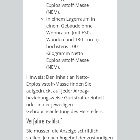
Explosivstoff-Masse
RENTENABTE
UNTERBRI
(NEM),
in einem Lagerraum in
VON
einem Gebäude ohne
Wohnraum (mit F30-
OBDACHL
Wänden und T30-Türen):
höchstens 100
UND
Kilogramm Netto-
Explosivstoff-Masse
FLÜCHTLI
(NEM).
Hinweis
:
Den Inhalt an Netto-
EIGENBETRIEB
FEUERWEHR
Explosivstoff-Masse finden Sie
aufgedruckt auf jeder Airbag-
STADTENTWÄSSE
PERSONAL-
beziehungsweise Gurtstraffereinheit
oder in der jeweiligen
UND
Gebrauchsanleitung des Herstellers.
Verfahrensablauf
ORGANISAT
Sie müssen die Anzeige schriftlich
STADTARCHI
stellen. Je nach Angebot der zuständigen