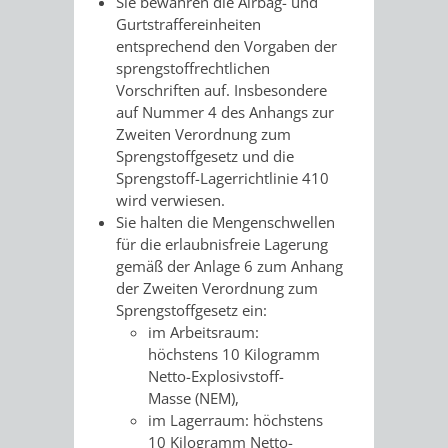
Sie bewahren die Airbag- und
VERMESSUNG,
ORDNUNGSA
Gurtstraffereinheiten
entsprechend den Vorgaben der
BODENORDNUNG
AUSLÄNDERA
BÜRGERB
sprengstoffrechtlichen
Vorschriften auf. Insbesondere
UND
GEWERBE-
ÖFFENTLI
auf Nummer 4 des Anhangs zur
Zweiten Verordnung zum
GEOINFORMATIO
UND
SICHERHEI
Sprengstoffgesetz und die
Sprengstoff-Lagerrichtlinie 410
GESUNDHEIT
ORDNUNG
wird verwiesen.
Sie halten die Mengenschwellen
UND
für die erlaubnisfreie Lagerung
gemäß der Anlage 6 zum Anhang
VERKEHR
der Zweiten Verordnung zum
Sprengstoffgesetz ein
:
VERKEHRS
BUSSGEL
im Arbeitsraum:
höchstens 10 Kilogramm
Netto-Explosivstoff-
GEMEINDE
AKTUELL
Masse (NEM),
im Lagerraum: höchstens
VERKEHR
10 Kilogramm Netto-