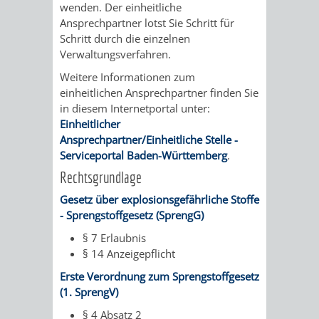
wenden. Der einheitliche
UMWELT-
VERWALTUNG
Ansprechpartner lotst Sie Schritt für
Schritt durch die einzelnen
UND
HOHENSACH
Verwaltungsverfahren.
Weitere Informationen zum
KLIMASCHUTZ
VERWALTUNG
einheitlichen Ansprechpartner finden Sie
in diesem Internetportal unter:
KLIMASCHUTZ
LÜTZELSACH
Einheitlicher
Ansprechpartner/Einheitliche Stelle -
UND
VERWALTUNG
Serviceportal Baden-Württemberg
.
Rechtsgrundlage
ENERGIEMANAGE
OBERFLOCKE
Gesetz über explosionsgefährliche Stoffe
- Sprengstoffgesetz (SprengG)
VERWALTUNGSSTE
VERWALTUNG
§ 7 Erlaubnis
RIPPENWEIER
RITSCHWEIE
§ 14 Anzeigepflicht
Erste Verordnung zum Sprengstoffgesetz
VERWALTUNGSSTE
(1. SprengV)
§ 4 Absatz 2