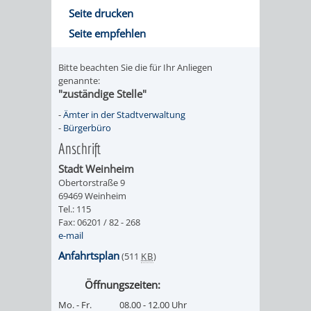
Seite drucken
/ JAV
Seite empfehlen
SCHWERBEHINDERTENVERTR
ZENSUS
Bitte beachten Sie die für Ihr Anliegen
genannte:
2022
"zuständige Stelle"
STADTWEGWEISER
VERKEHR
-
Ämter in der Stadtverwaltung
-
Bürgerbüro
Anschrift
Stadt Weinheim
Obertorstraße 9
69469 Weinheim
ÄMTER
EINRICHTUNGEN
VERKEHRSINFORMATIONEN
BAHNVERKEHR
Tel.: 115
Fax: 06201 / 82 - 268
&
IN
BUSVERKEHR
RUFTAXI
e-mail
Anfahrtsplan
(511
KB
)
BEHÖRDEN
DER
CARSHARING
PARK
Öffnungszeiten:
STADT
&
Mo. - Fr.
08.00 - 12.00 Uhr