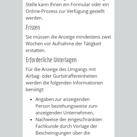
Stelle kann Ihnen ein Formular oder ein
Online-Prozess zur Verfügung gestellt
PRESSE-
RECHNUNGS
werden.
UND
Fristen
REFERAT
Sie müssen die Anzeige mindestens zwei
ÖFFENTLICHKEITS
DES
Wochen vor Aufnahme der Tätigkeit
erstatten.
ERSTEN
Erforderliche Unterlagen
BÜRGERMEIS
Für die Anzeige des Umgangs mit
Airbag- oder Gurtstraffereinheiten
werden die folgenden Informationen
REFERAT
STABSSTELL
benötigt:
DES
RECHT
Angaben zur anzeigenden
Person beziehungsweise zum
OBERBÜRGERMEI
STADTBIBLIO
anzeigenden Unternehmen,
Nachweise der eingeschränkten
Fachkunde durch Vorlage der
STADTKÄMMEREI
STANDESAM
Bescheinigungen über die