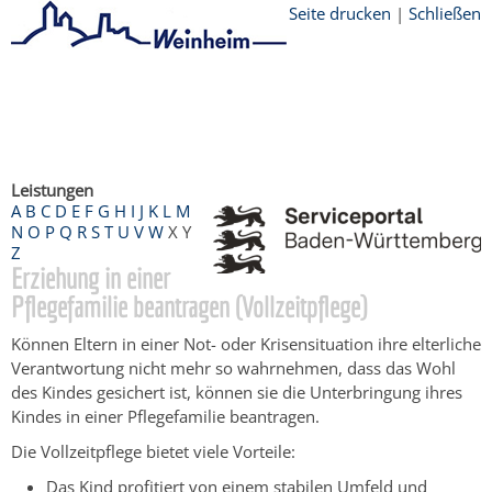
Seite drucken
|
Schließen
Startseite
/
Bürgerservice
/
Beratung &
Angebote
/
Dienstleistungen Service BW
/
Verfahrensbeschreibung
Leistungen
A
B
C
D
E
F
G
H
I
J
K
L
M
N
O
P
Q
R
S
T
U
V
W
X
Y
Z
Erziehung in einer
Pflegefamilie beantragen (Vollzeitpflege)
Können Eltern in einer Not- oder Krisensituation ihre elterliche
Verantwortung nicht mehr so wahrnehmen, dass das Wohl
des Kindes gesichert ist, können sie die Unterbringung ihres
Kindes in einer Pflegefamilie beantragen.
Die Vollzeitpflege bietet viele Vorteile:
Das Kind profitiert von einem stabilen Umfeld und