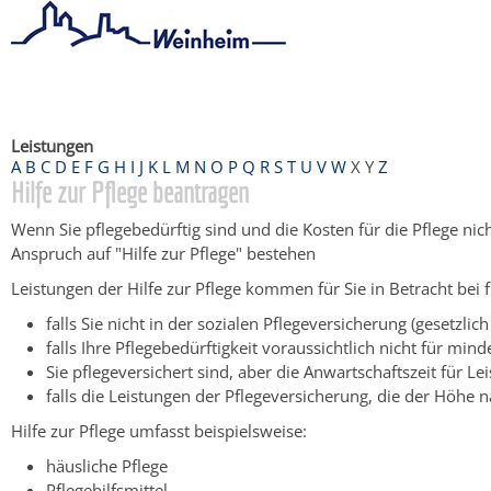
Startseite
/
Bürgerservice
/
Beratung & Angebote
/
Dienstleistu
Leistungen
A
B
C
D
E
F
G
H
I
J
K
L
M
N
O
P
Q
R
S
T
U
V
W
X
Y
Z
Hilfe zur Pflege beantragen
Wenn Sie pflegebedürftig sind und die Kosten für die Pflege nich
Anspruch auf "Hilfe zur Pflege" bestehen
Leistungen der Hilfe zur Pflege kommen für Sie in Betracht bei fi
falls Sie nicht in der sozialen Pflegeversicherung (gesetzlich
falls Ihre Pflegebedürftigkeit voraussichtlich nicht für m
Sie pflegeversichert sind, aber die Anwartschaftszeit für L
falls die Leistungen der Pflegeversicherung, die der Höhe n
Hilfe zur Pflege umfasst beispielsweise:
häusliche Pflege
Pflegehilfsmittel