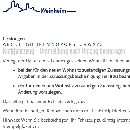
Startseite
/
Bürgerservice
/
Beratung & Angebote
/
Dienstleistu
Leistungen
A
B
C
D
E
F
G
H
I
J
K
L
M
N
O
P
Q
R
S
T
U
V
W
X
Y
Z
Kraftfahrzeug - Ummeldung nach Umzug beantragen
Verlegt der Halter eines Fahrzeuges seinen Wohnsitz in einen a
bei der für den neuen Wohnsitz zuständigen Zulassungs
Angaben in der Zulassungsbescheinigung Teil II zu bean
der für den neuen Wohnsitz zuständigen Zulassungsbehör
Änderung vorzulegen.
Dasselbe gilt bei einer Betriebsverlegung.
Wenn Ihre bisherigen Kennzeichen noch mit Feststoffplaketten 
Hinweis:
Wenn Sie beabsich
tigen, Ihr Fahrzeug zukünftig inter
Stempelplaketten.