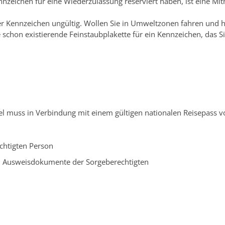
nnzeichen für eine
Wiederzulassung reserviert haben, ist eine Mi
euer Kennzeichen ungültig. Wollen Sie in Umweltzonen fahren un
chon existierende Feinstaubplakette für ein Kennzeichen, das S
itel muss in Verbindung mit einem gültigen nationalen Reisepass 
chtigten Person
nd Ausweisdokumente der Sorgeberechtigten