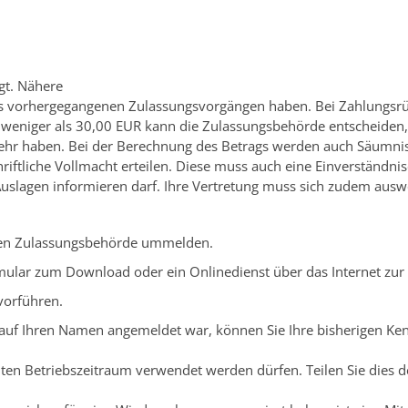
gt. Nähere
aus vorhergegangenen Zulassungsvorgängen haben.
Bei Zahlungsr
i weniger als 30,00 EUR kann die Zulassungsbehörde entscheiden, 
mehr haben.
Bei der Berechnung des Betrags werden auch Säumnis
hriftliche Vollmacht erteilen. Diese muss auch eine Einverständn
uslagen informieren darf. Ihre Vertretung muss sich zudem aus
igen Zulassungsbehörde ummelden.
mular zum Download oder ein Onlinedienst über das Internet zur
vorführen.
k auf Ihren Namen angemeldet war, können Sie Ihre bisherigen 
mten Betriebszeitraum verwendet werden dürfen. Teilen Sie die