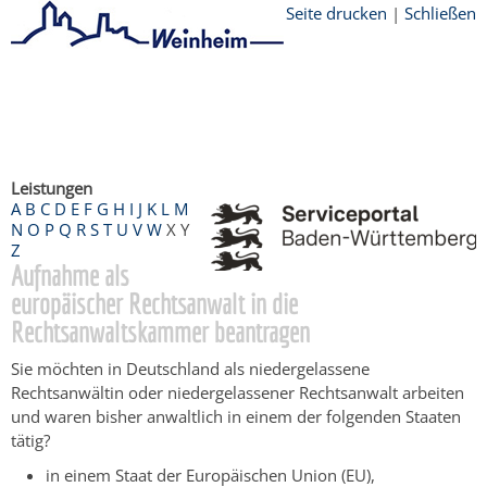
Seite drucken
|
Schließen
Startseite
/
Bürgerservice
/
Beratung &
Angebote
/
Dienstleistungen Service BW
/
Verfahrensbeschreibung
Leistungen
A
B
C
D
E
F
G
H
I
J
K
L
M
N
O
P
Q
R
S
T
U
V
W
X
Y
Z
Aufnahme als
europäischer Rechtsanwalt in die
Rechtsanwaltskammer beantragen
Sie möchten in Deutschland als niedergelassene
Rechtsanwältin oder niedergelassener Rechtsanwalt arbeiten
und waren bisher anwaltlich in einem der folgenden Staaten
tätig?
in einem Staat der Europäischen Union (EU),