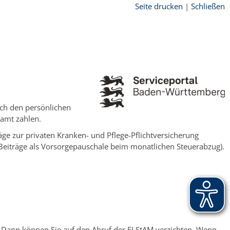
Seite drucken
|
Schließen
ach den persönlichen
zamt zahlen.
räge zur privaten Kranken- und Pflege-Pflichtversicherung
 Beiträge als Vorsorgepauschale beim monatlichen Steuerabzug).
. Dann können Sie auf den Abruf der ELStAM verzichten. Wenn