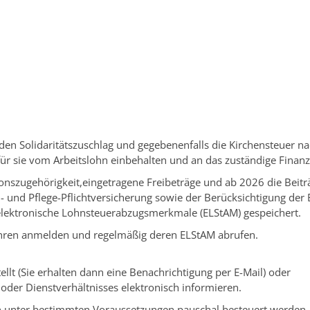
ngen Service BW
/
Verfahrensbeschreibung
den Solidaritätszuschlag und gegebenenfalls die Kirchensteuer n
r sie vom Arbeitslohn einbehalten und an das zuständige Finan
ionszugehörigkeit,eingetragene Freibeträge und ab 2026
die Beit
- und Pflege-Pflichtversicherung sowie der Berücksichtigung der
 elektronische Lohnsteuerabzugsmerkmale (ELStAM) gespeichert.
ahren anmelden und regelmäßig deren ELStAM abrufen.
lt (Sie erhalten dann eine Benachrichtigung per E-Mail) oder
oder Dienstverhältnisses elektronisch informieren.
ann unter bestimmten Voraussetzungen pauschal besteuert werden