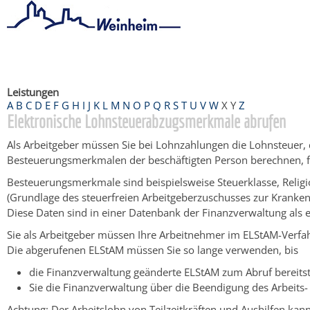
Startseite
/
Bürgerservice
/
Beratung & Angebote
/
Dienstleistu
Leistungen
A
B
C
D
E
F
G
H
I
J
K
L
M
N
O
P
Q
R
S
T
U
V
W
X
Y
Z
Elektronische Lohnsteuerabzugsmerkmale abrufen
Als Arbeitgeber müssen Sie bei Lohnzahlungen die Lohnsteuer, 
Besteuerungsmerkmalen der beschäftigten Person berechnen, fü
Besteuerungsmerkmale sind beispielsweise Steuerklasse, Relig
(Grundlage des steuerfreien Arbeitgeberzuschusses zur Kranken
Diese Daten sind in einer Datenbank der Finanzverwaltung als
Sie als Arbeitgeber müssen Ihre Arbeitnehmer im ELStAM-Verf
Die abgerufenen ELStAM müssen Sie so lange verwenden, bis
die Finanzverwaltung geänderte ELStAM zum Abruf bereitstel
Sie die Finanzverwaltung über die Beendigung des Arbeits- 
Achtung
: Der Arbeitslohn von Teilzeitkräften und Aushilfen k