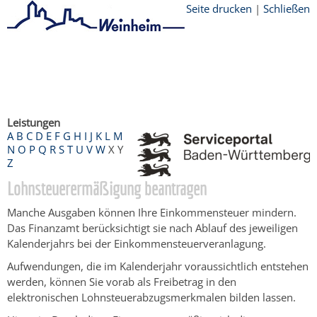
Seite drucken
|
Schließen
Startseite
/
Bürgerservice
/
Beratung &
Angebote
/
Dienstleistungen Service BW
/
Verfahrensbeschreibung
Leistungen
A
B
C
D
E
F
G
H
I
J
K
L
M
N
O
P
Q
R
S
T
U
V
W
X
Y
Z
Lohnsteuerermäßigung beantragen
Manche Ausgaben können Ihre Einkommensteuer mindern.
Das Finanzamt berücksichtigt sie nach Ablauf des jeweiligen
Kalenderjahrs bei der Einkommensteuerveranlagung.
Aufwendungen, die im Kalenderjahr voraussichtlich entstehen
werden, können Sie vorab als Freibetrag in den
elektronischen Lohnsteuerabzugsmerkmalen bilden lassen.