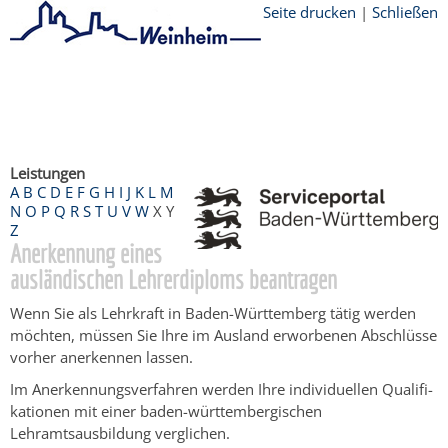
Seite drucken
|
Schließen
Startseite
/
Bürgerservice
/
Beratung &
Angebote
/
Dienstleistungen Service BW
/
Verfahrensbeschreibung
Leistungen
A
B
C
D
E
F
G
H
I
J
K
L
M
N
O
P
Q
R
S
T
U
V
W
X
Y
Z
Anerkennung eines
ausländischen Lehrerdiploms beantragen
Wenn Sie als Lehrkraft in Baden-Württemberg tätig werden
möchten, müssen Sie Ihre im Ausland erworbenen Abschlüsse
vorher anerkennen lassen.
Im Anerkennungsverfahren werden Ihre individuellen Qualifi­
kationen mit einer baden-württembergischen
Lehramtsausbildung verglichen.