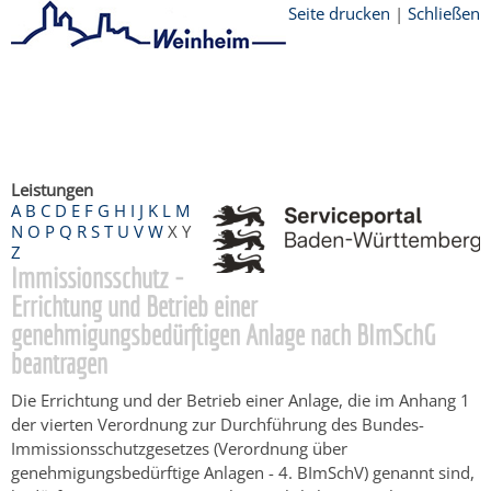
Seite drucken
|
Schließen
Startseite
/
Bürgerservice
/
Beratung &
Angebote
/
Dienstleistungen Service BW
/
Verfahrensbeschreibung
Leistungen
A
B
C
D
E
F
G
H
I
J
K
L
M
N
O
P
Q
R
S
T
U
V
W
X
Y
Z
Immissionsschutz -
Errichtung und Betrieb einer
genehmigungsbedürftigen Anlage nach BImSchG
beantragen
Die Errichtung und der Betrieb einer Anlage, die im Anhang 1
der vierten Verordnung zur Durchführung des Bundes-
Immissionsschutzgesetzes (Verordnung über
genehmigungsbedürftige Anlagen - 4. BImSchV) genannt sind,