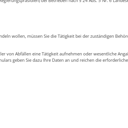
ierungspräsidien) bei Betrieben nach § 24 Abs. 5 Nr. 6 Landeskr
deln wollen, müssen Sie die Tätigkeit bei der zuständigen Behör
er von Abfällen eine Tätigkeit aufnehmen oder wesentliche Angabe
ulars geben Sie dazu Ihre Daten an und reichen die erforderliche