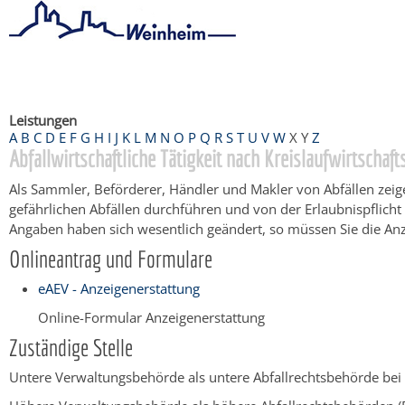
Startseite
/
Bürgerservice
/
Beratung & Angebote
/
Dienstleistu
Leistungen
A
B
C
D
E
F
G
H
I
J
K
L
M
N
O
P
Q
R
S
T
U
V
W
X
Y
Z
Abfallwirtschaftliche Tätigkeit nach Kreislaufwirtschaf
Als Sammler, Beförderer, Händler und Makler von Abfällen zeige
gefährlichen Abfällen durchführen und von der Erlaubnispflicht b
Angaben haben sich wesentlich geändert, so müssen Sie die Anze
Onlineantrag und Formulare
eAEV - Anzeigenerstattung
Online-Formular Anzeigenerstattung
Zuständige Stelle
Untere Verwaltungsbehörde als untere Abfallrechtsbehörde bei 