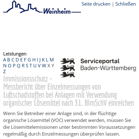
Seite drucken
|
Schließen
Startseite
/
Bürgerservice
/
Beratung &
Angebote
/
Dienstleistungen Service BW
/
Verfahrensbeschreibung
Leistungen
A
B
C
D
E
F
G
H
I
J
K
L
M
N
O
P
Q
R
S
T
U
V
W
X
Y
Z
Immissionsschutz -
Messbericht über Einzelmessungen von
Luftschadstoffen bei Anlagen mit Verwendung
organischer Lösemittel nach 31. BImSchV einreichen
Wenn Sie Betreiber einer Anlage sind, in der flüchtige
organische Lösemittel (VOC) verwendet werden, müssen Sie
die Lösemittelemissionen unter bestimmten Voraussetzungen
regelmäßig durch Einzelmessungen überprüfen lassen.