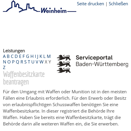
Seite drucken
|
Schließen
Startseite
/
Bürgerservice
/
Beratung &
Angebote
/
Dienstleistungen Service BW
/
Verfahrensbeschreibung
Leistungen
A
B
C
D
E
F
G
H
I
J
K
L
M
N
O
P
Q
R
S
T
U
V
W
X
Y
Z
Waffenbesitzkarte
beantragen
Für den Umgang mit Waffen oder Munition ist in den meisten
Fällen eine Erlaubnis erforderlich. Für den Erwerb oder Besitz
von erlaubnispflichtigen Schusswaffen benötigen Sie eine
Waffenbesitzkarte. In dieser registriert die Behörde Ihre
Waffen.
Haben Sie bereits eine Waffenbesitzkarte, trägt die
Behörde darin alle weiteren Waffen ein, die Sie erwerben.