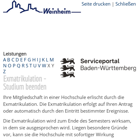
Seite drucken
|
Schließen
Startseite
/
Bürgerservice
/
Beratung &
Angebote
/
Dienstleistungen Service BW
/
Verfahrensbeschreibung
Leistungen
A
B
C
D
E
F
G
H
I
J
K
L
M
N
O
P
Q
R
S
T
U
V
W
X
Y
Z
Exmatrikulation -
Studium beenden
Ihre Mitgliedschaft in einer Hochschule erlischt durch die
Exmatrikulation. Die Exmatrikulation erfolgt auf Ihren Antrag
oder automatisch durch den Eintritt bestimmter Ereignisse.
Die Exmatrikulation wird zum Ende des Semesters wirksam,
in dem sie ausgesprochen wird. Liegen besondere Gründe
vor, kann sie die Hochschule mit sofortiger Wirkung