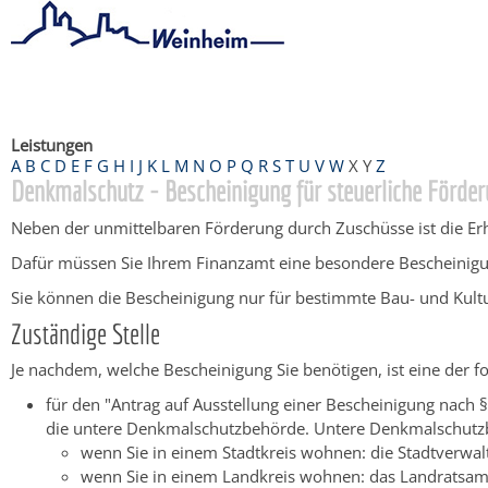
Startseite
/
Bürgerservice
/
Beratung & Angebote
/
Dienstleistu
Leistungen
A
B
C
D
E
F
G
H
I
J
K
L
M
N
O
P
Q
R
S
T
U
V
W
X
Y
Z
Denkmalschutz - Bescheinigung für steuerliche Förde
Neben der unmittelbaren Förderung durch Zuschüsse ist die Er
Dafür müssen Sie Ihrem Finanzamt eine besondere Bescheinigung
Sie können die Bescheinigung nur für bestimmte Bau- und Ku
Zuständige Stelle
Je nachdem, welche Bescheinigung Sie benötigen, ist eine der fo
für den "Antrag auf Ausstellung einer Bescheinigung nach 
die untere Denkmalschutzbehörde. Untere Denkmalschutzb
wenn Sie in einem Stadtkreis wohnen: die Stadtverwa
wenn Sie in einem Landkreis wohnen: das Landratsam