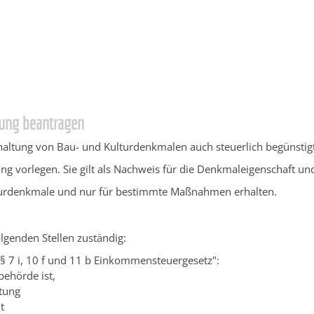
ngen Service BW
/
Verfahrensbeschreibung
rung beantragen
haltung von Bau- und Kulturdenkmalen auch steuerlich begünstigt
 vorlegen. Sie gilt als Nachweis für die Denkmaleigenschaft und
lturdenkmale und nur für bestimmte Maßnahmen erhalten.
lgenden Stellen zuständig:
§§ 7 i, 10 f und 11 b Einkommensteuergesetz":
ehörde ist,
ltung
t