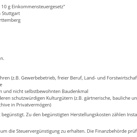
 § 10 g Einkommensteuergesetz"
Stuttgart
ürttemberg
n.
ren (z.B. Gewerbebetrieb, freier Beruf, Land- und Forstwirtscha
e
en und nicht selbstbewohnten Baudenkmal
en schutzwürdigen Kulturgütern (z.B. gärtnerische, bauliche un
hive in Privatvermögen)
 begünstigt. Zu den begünstigten Herstellungskosten zählen Ins
, um die Steuervergünstigung zu erhalten. Die Finanzbehörde prüf