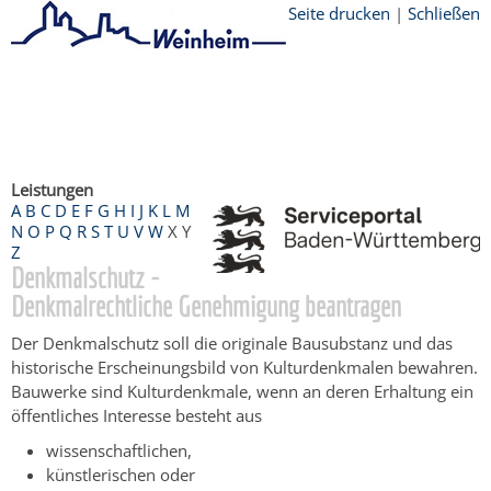
Seite drucken
|
Schließen
Startseite
/
Bürgerservice
/
Beratung &
Angebote
/
Dienstleistungen Service BW
/
Verfahrensbeschreibung
Leistungen
A
B
C
D
E
F
G
H
I
J
K
L
M
N
O
P
Q
R
S
T
U
V
W
X
Y
Z
Denkmalschutz -
Denkmalrechtliche Genehmigung beantragen
Der Denkmalschutz soll die originale Bausubstanz und das
historische Erscheinungsbild von Kulturdenkmalen bewahren.
Bauwerke sind Kulturdenkmale, wenn an deren Erhaltung ein
öffentliches Interesse besteht aus
wissenschaftlichen,
künstlerischen oder