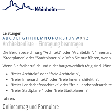
Startseite
/
Bürgerservice
/
Beratung & Angebote
/
Dienstleistu
Leistungen
A
B
C
D
E
F
G
H
I
J
K
L
M
N
O
P
Q
R
S
T
U
V
W
X
Y
Z
Architektenliste - Eintragung beantragen
Die Berufsbezeichnung "Architekt" oder "Architektin", "Innenarc
"Stadtplaner" oder "Stadtplanerin" dürfen Sie nur führen, wenn 
Wenn Sie
freiberuflich und nicht baugewerblich tätig
sind
,
könn
"freier Architekt" oder "freie Architektin",
"freier Innenarchitekt" oder "freie Innenarchitektin",
"freier Landschaftsarchitekt" oder "freie Landschaftsarchite
"freier Stadtplaner" oder "freie Stadtplanerin"
führen.
Onlineantrag und Formulare