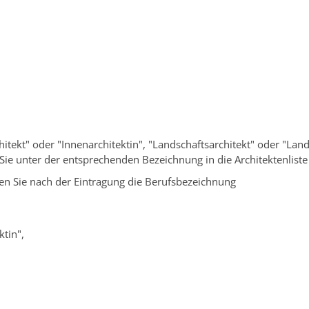
ngen Service BW
/
Verfahrensbeschreibung
hitekt" oder "Innenarchitektin", "Landschaftsarchitekt" oder "Lan
Sie unter der entsprechenden Bezeichnung in die Architektenliste
en Sie
nach der Eintragung die Berufsbezeichnung
ktin",