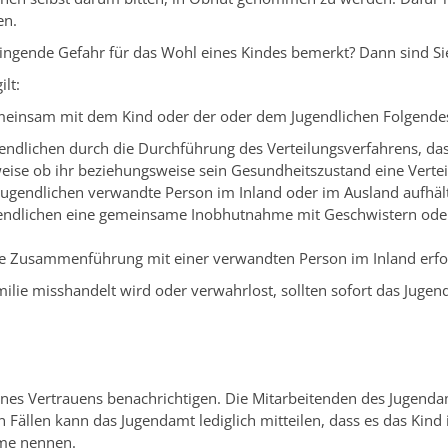
en.
ringende Gefahr für das Wohl eines Kindes bemerkt? Dann sind Sie
lt:
einsam mit dem Kind oder der oder dem Jugendlichen Folgendes
endlichen durch die Durchführung des Verteilungsverfahrens, da
ise ob ihr beziehungsweise sein Gesundheitszustand eine Vertei
Jugendlichen verwandte Person im Inland oder im Ausland aufhäl
gendlichen eine gemeinsame Inobhutnahme mit Geschwistern oder
ine Zusammenführung mit einer verwandten Person im Inland erfol
amilie misshandelt wird oder verwahrlost, sollten sofort das Juge
nes Vertrauens benachrichtigen. Die Mitarbeitenden des Jugendamt
Fällen kann das Jugendamt lediglich mitteilen, dass es das Ki
me nennen.