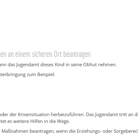
ngen Service BW
/
Verfahrensbeschreibung
en an einem sicheren Ort beantragen
 kann das Jugendamt dieses Kind in seine Obhut nehmen.
erbringung zum Beispiel:
 oder der Krisensituation herbeizuführen.
Das Jugendamt tritt an d
tet es weitere Hilfen in die Wege.
 Maßnahmen beantragen, wenn die Erziehungs- oder Sorgeberec