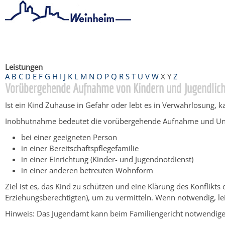
Startseite
/
Bürgerservice
/
Beratung & Angebote
/
Dienstleistu
Leistungen
A
B
C
D
E
F
G
H
I
J
K
L
M
N
O
P
Q
R
S
T
U
V
W
X
Y
Z
Vorübergehende Aufnahme von Kindern und Jugendlich
Ist ein Kind Zuhause in Gefahr oder lebt es in Verwahrlosung,
Inobhutnahme bedeutet die vorübergehende Aufnahme und Unt
bei einer geeigneten Person
in einer Bereitschaftspflegefamilie
in einer Einrichtung (Kinder- und Jugendnotdienst)
in einer anderen betreuten Wohnform
Ziel ist es, das Kind zu schützen und eine Klärung des Konflikts
Erziehungsberechtigten)
, um zu vermitteln. Wenn notwendig, lei
Hinweis:
Das Jugendamt kann beim Familiengericht notwendige