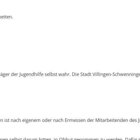
eiten.
Träger der Jugendhilfe selbst wahr. Die Stadt Villingen-Schwenni
n ist nach eigenem oder nach Ermessen der Mitarbeitenden des 
können selbst darum bitten, in Obhut genommen zu werden. Dafür 