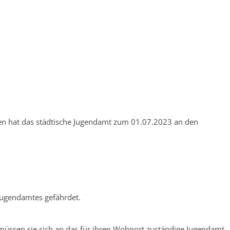
ngen hat das städtische Jugendamt zum 01.07.2023 an den
Jugendamtes gefährdet.
müssen sie sich an das für ihren Wohnort zuständige Jugendamt