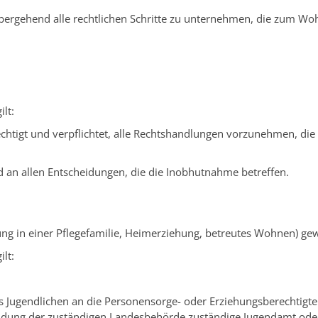
rgehend alle rechtlichen Schritte zu unternehmen, die zum Wohle
lt:
htigt und verpflichtet, alle Rechtshandlungen vorzunehmen, di
nd an allen Entscheidungen, die die Inobhutnahme betreffen.
ng in einer Pflegefamilie, Heimerziehung, betreutes Wohnen) ge
lt:
 Jugendlichen an die Personensorge- oder Erziehungsberechtigte
idung der zuständigen Landesbehörde zuständige Jugendamt ode