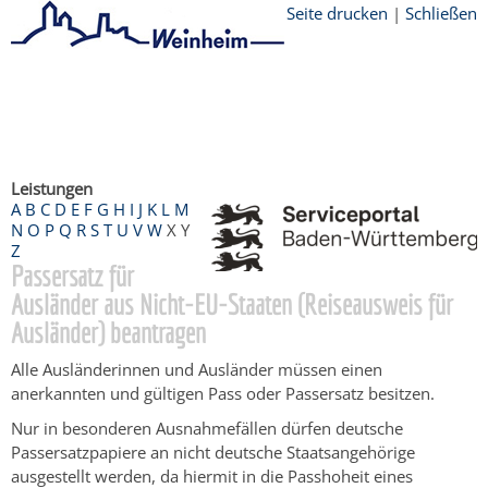
Seite drucken
|
Schließen
Startseite
/
Bürgerservice
/
Beratung &
Angebote
/
Dienstleistungen Service BW
/
Verfahrensbeschreibung
Leistungen
A
B
C
D
E
F
G
H
I
J
K
L
M
N
O
P
Q
R
S
T
U
V
W
X
Y
Z
Passersatz für
Ausländer aus Nicht-EU-Staaten (Reiseausweis für
Ausländer) beantragen
Alle Ausländerinnen und Ausländer müssen einen
anerkannten und gültigen Pass oder Passersatz besitzen.
Nur in besonderen Ausnahmefällen dürfen deutsche
Passersatzpapiere an nicht deutsche Staatsangehörige
ausgestellt werden, da hiermit in die Passhoheit eines