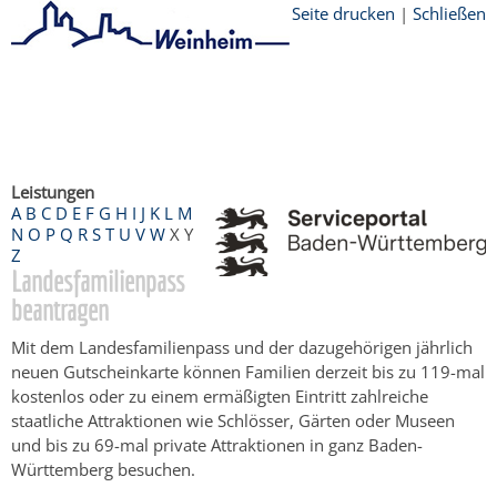
Seite drucken
|
Schließen
Startseite
/
Bürgerservice
/
Beratung &
Angebote
/
Dienstleistungen Service BW
/
Verfahrensbeschreibung
Leistungen
A
B
C
D
E
F
G
H
I
J
K
L
M
N
O
P
Q
R
S
T
U
V
W
X
Y
Z
Landesfamilienpass
beantragen
Mit dem Landesfamilienpass und der dazugehörigen jährlich
neuen Gutscheinkarte können Familien derzeit bis zu 119-mal
kostenlos oder zu einem ermäßigten Eintritt zahlreiche
staatliche Attraktionen wie Schlösser, Gärten oder Museen
und bis zu 69-mal private Attraktionen in ganz Baden-
Württemberg besuchen.