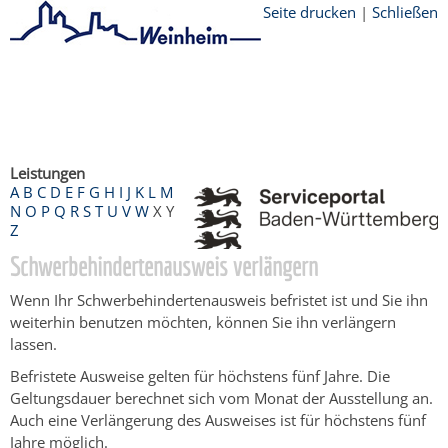
Seite drucken
|
Schließen
Startseite
/
Bürgerservice
/
Beratung &
Angebote
/
Dienstleistungen Service BW
/
Verfahrensbeschreibung
Leistungen
A
B
C
D
E
F
G
H
I
J
K
L
M
N
O
P
Q
R
S
T
U
V
W
X
Y
Z
Schwerbehindertenausweis verlängern
Wenn Ihr Schwerbehindertenausweis befristet ist und Sie ihn
weiterhin benutzen möchten, können Sie ihn verlängern
lassen.
Befristete Ausweise gelten für höchstens fünf Jahre.
Die
Geltungsdauer berechnet sich vom Monat der Ausstellung an.
Auch eine Verlängerung des Ausweises ist für höchstens fünf
Jahre möglich
.