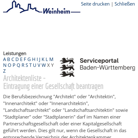
Seite drucken
|
Schließen
Startseite
/
Bürgerservice
/
Beratung &
Angebote
/
Dienstleistungen Service BW
/
Verfahrensbeschreibung
Leistungen
A
B
C
D
E
F
G
H
I
J
K
L
M
N
O
P
Q
R
S
T
U
V
W
X
Y
Z
Architektenliste -
Eintragung einer Gesellschaft beantragen
Die Berufsbezeichnung "Architekt" oder "Architektin",
"Innenarchitekt" oder "Innenarchitektin",
"Landschaftsarchitekt" oder "Landschaftsarchitektin" sowie
"Stadtplaner" oder "Stadtplanerin" darf im Namen einer
Partnerschaftsgesellschaft oder einer Kapitalgesellschaft
geführt werden. Dies gilt nur, wenn die Gesellschaft in das
entsprechende Verzeichnis der Architektenkammer