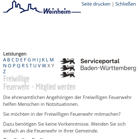
Seite drucken
|
Schließen
Startseite
/
Bürgerservice
/
Beratung &
Angebote
/
Dienstleistungen Service BW
/
Verfahrensbeschreibung
Leistungen
A
B
C
D
E
F
G
H
I
J
K
L
M
N
O
P
Q
R
S
T
U
V
W
X
Y
Z
Freiwillige
Feuerwehr - Mitglied werden
Die ehrenamtlichen Angehörigen der Freiwilligen Feuerwehr
helfen Menschen in Notsituationen.
Sie möchten in der Freiwilligen Feuerwehr mitmachen?
Dazu benötigen Sie keine Vorkenntnisse. Wenden Sie sich
einfach an die Feuerwehr in Ihrer Gemeinde.