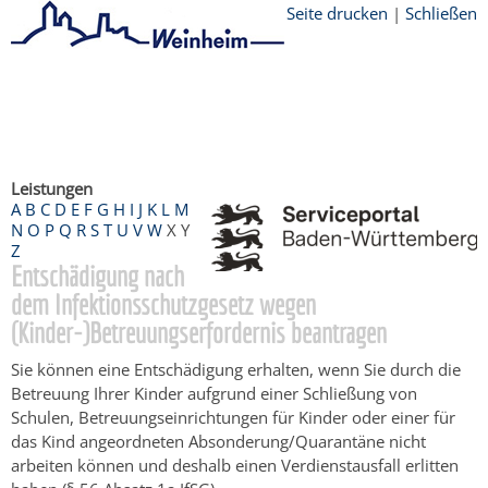
Seite drucken
|
Schließen
Startseite
/
Bürgerservice
/
Beratung &
Angebote
/
Dienstleistungen Service BW
/
Verfahrensbeschreibung
Leistungen
A
B
C
D
E
F
G
H
I
J
K
L
M
N
O
P
Q
R
S
T
U
V
W
X
Y
Z
Entschädigung nach
dem Infektionsschutzgesetz wegen
(Kinder-)Betreuungserfordernis beantragen
Sie können eine Entschädigung erhalten, wenn Sie durch die
Betreuung Ihrer Kinder aufgrund einer Schließung von
Schulen, Betreuungseinrichtungen für Kinder oder einer für
das Kind angeordneten Absonderung/Quarantäne nicht
arbeiten können und deshalb einen Verdienstausfall erlitten