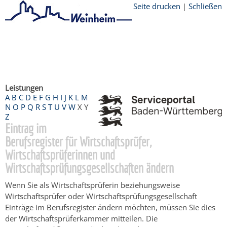
Seite drucken
|
Schließen
Startseite
/
Bürgerservice
/
Beratung &
Angebote
/
Dienstleistungen Service BW
/
Verfahrensbeschreibung
Leistungen
A
B
C
D
E
F
G
H
I
J
K
L
M
N
O
P
Q
R
S
T
U
V
W
X
Y
Z
Eintrag im
Berufsregister für Wirtschaftsprüfer,
Wirtschaftsprüferinnen und
Wirtschaftsprüfungsgesellschaften ändern
Wenn Sie als Wirtschaftsprüferin beziehungsweise
Wirtschaftsprüfer oder Wirtschaftsprüfungsgesellschaft
Einträge im Berufsregister ändern möchten, müssen Sie dies
der Wirtschaftsprüferkammer mitteilen. Die