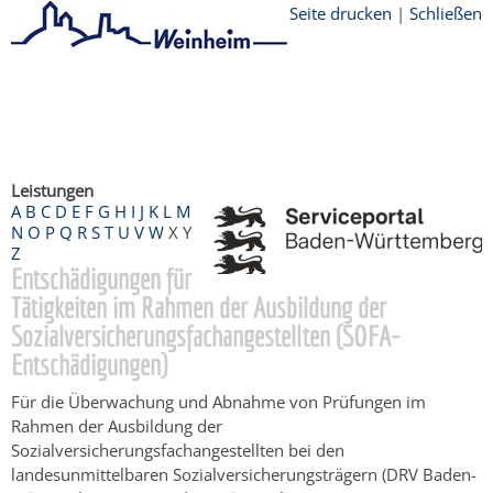
Seite drucken
|
Schließen
Startseite
/
Bürgerservice
/
Beratung &
Angebote
/
Dienstleistungen Service BW
/
Verfahrensbeschreibung
Leistungen
A
B
C
D
E
F
G
H
I
J
K
L
M
N
O
P
Q
R
S
T
U
V
W
X
Y
Z
Entschädigungen für
Tätigkeiten im Rahmen der Ausbildung der
Sozialversicherungsfachangestellten (SOFA-
Entschädigungen)
Für die Überwachung und Abnahme von Prüfungen im
Rahmen der Ausbildung der
Sozialversicherungsfachangestellten bei den
landesunmittelbaren Sozialversicherungsträgern (DRV Baden-