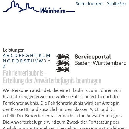
Seite drucken
|
Schließen
Startseite
/
Bürgerservice
/
Beratung &
Angebote
/
Dienstleistungen Service BW
/
Verfahrensbeschreibung
Leistungen
A
B
C
D
E
F
G
H
I
J
K
L
M
N
O
P
Q
R
S
T
U
V
W
X
Y
Z
Fahrlehrerlaubnis -
Erteilung der Anwärterbefugnis beantragen
Wer Personen ausbildet, die eine Erlaubnis zum Führen von
Kraftfahrzeugen erwerben wollen (Fahrschüler), bedarf der
Fahrlehrerlaubnis. Die Fahrlehrerlaubnis wird auf Antrag in
der Klasse BE und zusätzlich in den Klassen A, CE und DE
erteilt. Der Bewerber erhält zunächst eine Anwärterbefugnis.
Die Anwärterbefugnis wird zum Zweck der Fortsetzung der
Ausbildung zur Fahrlehrerin beziehungsweise zum Fahrlehrer