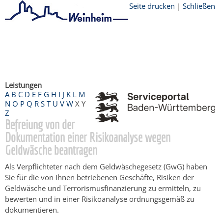
Seite drucken
|
Schließen
Startseite
/
Bürgerservice
/
Beratung &
Angebote
/
Dienstleistungen Service BW
/
Verfahrensbeschreibung
Leistungen
A
B
C
D
E
F
G
H
I
J
K
L
M
N
O
P
Q
R
S
T
U
V
W
X
Y
Z
Befreiung von der
Dokumentation einer Risikoanalyse wegen
Geldwäsche beantragen
Als Verpflichteter nach dem Geldwäschegesetz (GwG) haben
Sie für die von Ihnen betriebenen Geschäfte, Risiken der
Geldwäsche und Terrorismusfinanzierung zu ermitteln, zu
bewerten und in einer Risikoanalyse ordnungsgemäß zu
dokumentieren.