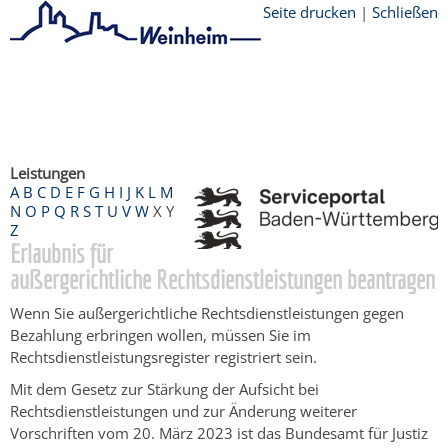
Seite drucken
|
Schließen
Startseite
/
Bürgerservice
/
Beratung &
Angebote
/
Dienstleistungen Service BW
/
Verfahrensbeschreibung
Leistungen
A
B
C
D
E
F
G
H
I
J
K
L
M
N
O
P
Q
R
S
T
U
V
W
X
Y
Z
Erlaubnis für
außergerichtliche Rechtsdienstleistungen beantragen
Wenn Sie außergerichtliche Rechtsdienstleistungen gegen
Bezahlung erbringen wollen, müssen Sie im
Rechtsdienstleistungsregister registriert sein.
Mit dem Gesetz zur Stärkung der Aufsicht bei
Rechtsdienstleistungen und zur Änderung weiterer
Vorschriften vom 20. März 2023 ist das Bundesamt für Justiz