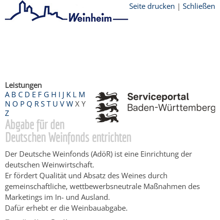
Seite drucken
|
Schließen
Startseite
/
Bürgerservice
/
Beratung &
Angebote
/
Dienstleistungen Service BW
/
Verfahrensbeschreibung
Leistungen
A
B
C
D
E
F
G
H
I
J
K
L
M
N
O
P
Q
R
S
T
U
V
W
X
Y
Z
Abgabe für den
Deutschen Weinfonds entrichten
Der Deutsche Weinfonds (AdöR) ist eine Einrichtung der
deutschen Weinwirtschaft.
Er fördert Qualität und Absatz des Weines durch
gemeinschaftliche, wettbewerbsneutrale Maßnahmen des
Marketings im In- und Ausland.
Dafür erhebt er die Weinbauabgabe.