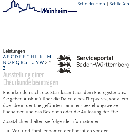
Seite drucken
|
Schließen
Startseite
/
Bürgerservice
/
Beratung &
Angebote
/
Dienstleistungen Service BW
/
Verfahrensbeschreibung
Leistungen
A
B
C
D
E
F
G
H
I
J
K
L
M
N
O
P
Q
R
S
T
U
V
W
X
Y
Z
Ausstellung einer
Eheurkunde beantragen
Eheurkunden stellt das Standesamt aus dem Eheregister aus.
Sie geben Auskunft über die Daten eines Ehepaares, vor allem
über die in der Ehe geführten Familien- beziehungsweise
Ehenamen und das Bestehen oder die Auflösung der Ehe.
Zusätzlich enthalten sie folgende Informationen:
Vor- und Familiennamen der Ehegatten vor der