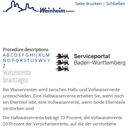
Seite drucken
|
Schließen
Startseite
/
Bürgerservice
/
Beratung &
Angebote
/
Dienstleistungen Service BW
/
Verfahrensbeschreibung
Procedure descriptions
A
B
C
D
E
F
G
H
I
J
K
L
M
N
O
P
Q
R
S
T
U
V
W
X
Y
Z
Waisenrente
beantragen
Bei Waisenrenten wird zwischen Halb- und Vollwaisenrente
unterschieden. Eine Halbwaisenrente erhalten Sie, wenn noch
ein Elternteil lebt, eine Vollwaisenrente, wenn beide Elternteile
verstorben sind.
Die Halbwaisenrente beträgt 10 Prozent, die Vollwaisenrente
20 Prozent der Versichertenrente, auf die der verstorbene