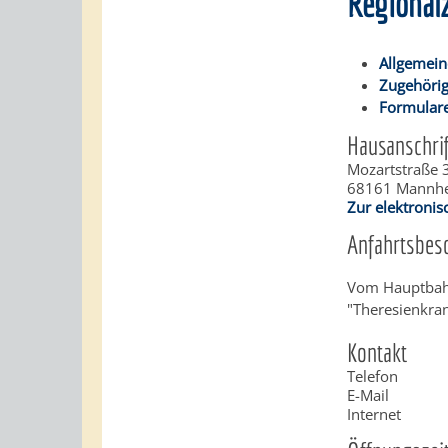
Regiona
Allgemein
Zugehörig
Formulare
Hausanschrif
Mozartstraße 
68161
Mannh
Zur elektroni
Anfahrtsbes
Vom Hauptbahn
"Theresienkra
Kontakt
Telefon
E-Mail
Internet