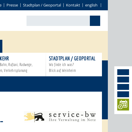
e
Presse
Stadtplan / Geoportal
Kontakt
english
KEHR
STADTPLAN / GEOPORTAL
Bahn, Ruftaxi, Radwege,
Wo finde ich was?
en, Verkehrsplanung
Blick auf Weinheim
-