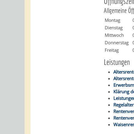
Öffnungszei
Allgemeine Öf
Montag
Dienstag
Mittwoch
Donnerstag
Freitag
Leistungen
Altersrent
Altersren
Erwerbsm
Klärung d
Leistunge
Regelalte
Rentenver
Rentenver
Waisenren