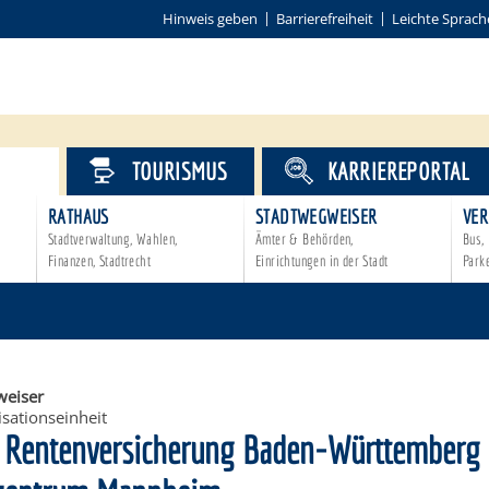
Hinweis geben
Barrierefreiheit
Leichte Sprach
VICE
TOURISMUS
KARRIEREPORTAL
RATHAUS
STADTWEGWEISER
VER
Stadtverwaltung, Wahlen,
Ämter & Behörden,
Bus, 
Finanzen, Stadtrecht
Einrichtungen in der Stadt
Park
eiser
sationseinheit
 Rentenversicherung Baden-Württemberg 