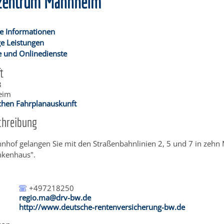
lzentrum Mannheim
e Informationen
e Leistungen
 und Onlinedienste
t
3
eim
schen Fahrplanauskunft
chreibung
hof gelangen Sie mit den Straßenbahnlinien 2, 5 und 7 in zehn 
nkenhaus".
+497218250
regio.ma@drv-bw.de
http://www.deutsche-rentenversicherung-bw.de