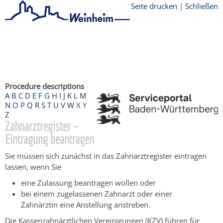
Seite drucken
|
Schließen
Startseite
/
Bürgerservice
/
Beratung &
Angebote
/
Dienstleistungen Service BW
/
Verfahrensbeschreibung
Procedure descriptions
A
B
C
D
E
F
G
H
I
J
K
L
M
N
O
P
Q
R
S
T
U
V
W
X
Y
Z
Zahnarztregister -
Eintragung beantragen
Sie müssen sich zunächst in das Zahnarztregister eintragen
lassen, wenn Sie
eine Zulassung beantragen wollen oder
bei einem zugelassenen Zahnarzt oder einer
Zahnärztin eine Anstellung anstreben.
Die Kassenzahnärztlichen Vereinigungen (KZV) führen für