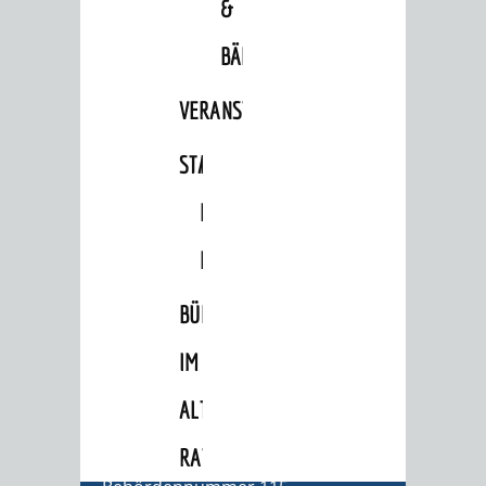
&
BÄDER
VERANSTALTUNGSRÄUME
STADTHALLE
ROLF-
ENGELBRECHT-
HAUS
BÜRGERSAAL
IM
BERATUNG & ANGEBOTE
Lebenslagen
ALTEN
Dienstleistungen Service BW
RATHAUS