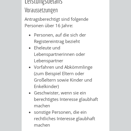
Leistungsdetails
Voraussetzungen
VERKEHRSA
Antragsberechtigt sind folgende
UND
Personen über 16 Jahre:
Personen, auf die sich der
GRÜNFLÄCH
Registereintrag bezieht
Eheleute und
INFRASTRU
STRASSEN- 
Lebenspartnerinnen oder
Lebenspartner
ND L
Vorfahren und Abkömmlinge
(zum Beispiel Eltern oder
ANDSCHAF
Großeltern sowie Kinder und
Enkelkinder)
FRIEDHÖFE
BAUBETRI
Geschwister, wenn sie ein
berechtigtes Interesse glaubhaft
machen
AMT
BÜRGER-
sonstige Personen, die ein
rechtliches Interesse glaubhaft
FÜR
UND
machen