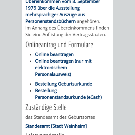
Übereinkommen vom 8. September
AN
WIRTSCHAFT
1976 über die Ausstellung
UND
mehrsprachiger Auszüge aus
DEINE
Personenstandsbüchern
angehören.
BAU)
KULTURBÜR
MUSEUM
Im Anhang des Übereinkommens finden
STADT
Sie eine Auflistung der Vertragsstaaten.
GEBÄUDEBETRIEB
LIEGENSCHAFT
STADTTOURI
WIRTSCHA
Onlineantrag und Formulare
WIEDERVERMIETUNGSPRÄMIE
UND
IMMOBILIENMAN
Online beantragen
Online beantragen (nur mit
STADTMAR
elektronischem
Personalausweis)
AMT
AMT
Bestellung Geburtsurkunde
Bestellung
FÜR
FÜR
Personenstandsurkunde (eCash)
SOZIALE
STADTENTWI
Zuständige Stelle
das Standesamt des Geburtsortes
ANGELEGENHEITE
AMT
Standesamt [Stadt Weinheim]
INTEGRATIONSBE
FÜR