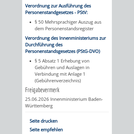
SULZBACH
Verordnung zur Ausführung des
Personenstandgesetzes - PStV:
AMTLICHE
AUSSCHREIBUNGE
§ 50 Mehrsprachiger Auszug aus
dem Personenstandsregister
BEKANNTMACHUNGEN
INFORMATIONSPF
Verordnung des Innenministeriums zur
Durchführung des
WAHLEN
STÄDTISCHE
Personenstandsgesetzes (PStG-DVO)
/
FINANZEN
§ 5 Absatz 1
Erhebung von
Gebühren und Auslagen in
ABSTIMMUNGEN
/
Verbindung mit Anlage 1
(Gebührenverzeichnis)
HAUSHALT
Freigabevermerk
25.06.2026 Innenministerium Baden-
KOMMUNALE
RECHNUNGSS
Württemberg
STEUERN
Seite drucken
STADTRECHT
PERSONALRAT
Seite empfehlen