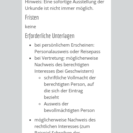
Hinweis: Eine sofortige Ausstellung der
Urkunde ist nicht immer möglich.
PRESSE-
RECHNUNGS
Fristen
UND
keine
REFERAT
Erforderliche Unterlagen
ÖFFENTLICHKEITS
DES
bei persönlichem Erscheinen:
Personalausweis oder Reisepass
ERSTEN
bei Vertretung: möglicherweise
Nachweis des berechtigten
BÜRGERMEIS
Interesses (bei Geschwistern)
schriftliche Vollmacht der
REFERAT
STABSSTELL
berechtigten Person, auf
die sich der Eintrag
DES
RECHT
bezieht
Ausweis der
OBERBÜRGERMEI
STADTBIBLIO
bevollmächtigten Person
möglicherweise Nachweis des
STADTKÄMMEREI
STANDESAM
rechtlichen Interesses (zum
Beispiel Schreiben des