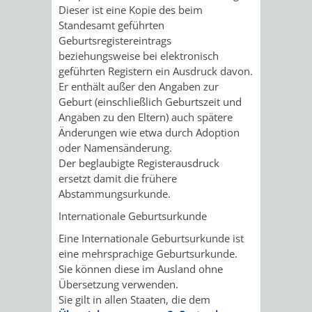
Dieser ist eine Kopie des beim
/
AMT
AMT
DENKMALSCHUTZBEHÖRDE
STÄDTISCHER
Standesamt geführten
BEREICH
Geburtsregistereintrags
DEZERNATE
FÜR
FÜR
HÄUSER
beziehungsweise bei elektronisch
DENKMALSCHUTZ
geführten Registern ein Ausdruck davon.
BAURECHT
BILDUNG
/
Er enthält außer den Angaben zur
GENEHMIGUNGSVERFAHREN
TAG
Geburt (einschließlich Geburtszeit und
UND
UND
LIEGENSCHAFTEN
Angaben zu den Eltern) auch spätere
DES
Änderungen wie etwa durch Adoption
DENKMALSCHUTZ
SPORT
oder Namensänderung.
ABWASSERBESEITIGUNG
OFFENEN
Der beglaubigte Registerausdruck
AMT
AMT
ersetzt damit die frühere
DENKMALS
ERSCHLIESSUNGSBEITRAG
Abstammungsurkunde.
FÜR
FÜR
Internationale Geburtsurkunde
ANTRAGSVERFAHREN
IMMOBILIENWIRT
KULTUR,
Eine Internationale Geburtsurkunde ist
eine mehrsprachige Geburtsurkunde.
VERMIETE
TOURISMUS
Sie können diese im Ausland ohne
STABSSTELLE
HOCHBAU
Übersetzung verwenden.
DOCH
&
Sie gilt in allen Staaten, die dem
BÄDER
(PLANUNG