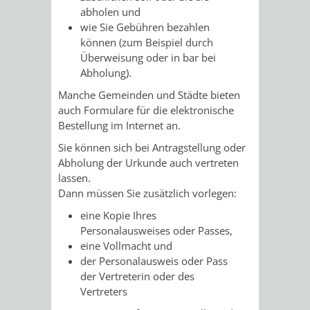
abholen und
RENTENABTE
UNTERBRI
wie Sie Gebühren bezahlen
können (zum Beispiel durch
VON
Überweisung oder in bar bei
Abholung).
OBDACHL
Manche Gemeinden und Städte bieten
UND
auch Formulare für die elektronische
Bestellung im Internet an.
FLÜCHTLI
Sie können sich bei Antragstellung oder
Abholung der Urkunde auch vertreten
EIGENBETRIEB
FEUERWEHR
lassen.
Dann müssen Sie zusätzlich vorlegen:
STADTENTWÄSSE
PERSONAL-
eine Kopie Ihres
Personalausweises oder Passes,
UND
eine Vollmacht und
der Personalausweis oder Pass
ORGANISAT
der Vertreterin oder des
Vertreters
STADTARCHI