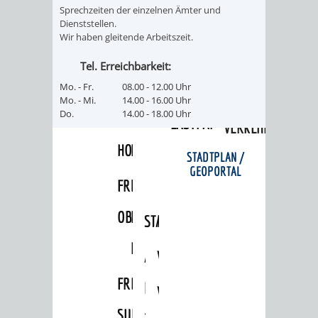
Sprechzeiten der einzelnen Ämter und
FRIEDHÖFE
KIRCHEN
RIDE
Dienststellen.
Wir haben gleitende Arbeitszeit.
BESTATTUNGSMÖGLICHKEITEN
HAUPTFRIEDHOF
KULTUREINRICHTUNGEN
PARKEN
RADFAHREN
Tel. Erreichbarkeit:
WEINHEIM
THEATER
MUSEUM
Mo. - Fr.
08.00 - 12.00 Uhr
APP
VRNNEXTBIKE
Mo. - Mi.
14.00 - 16.00 Uhr
Do.
14.00 - 18.00 Uhr
FRIEDHÖFE
FRIEDHOF
VERANSTALTUNGEN
KINDER
EASYPARKEN
VERKEHRSPLANU
HOHENSACHSEN
LÜTZELSACHSEN
IM
STADTPLAN /
GEOPORTAL
FRIEDHOF
FRIEDHOF
MUSEUM
OBERFLOCKENBACH
RIPPENWEIER-
STADTBIBLIOTHEK
KINO
HEILIGKREUZ
A
AUSLEIHE
VERANSTALTER
FRIEDHOF
BIS
MEDIENANGEBOTE
VERANSTALTUNGSRÄUME
SULZBACH